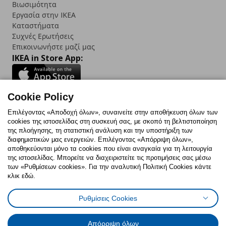
Βιωσιμότητα
Εργασία στην IKEA
Καταστήματα
Συχνές Ερωτήσεις
Επικοινωνήστε μαζί μας
IKEA in Store App:
Cookie Policy
Follow us:
Επιλέγοντας «Αποδοχή όλων», συναινείτε στην αποθήκευση όλων των
cookies της ιστοσελίδας στη συσκευή σας, με σκοπό τη βελτιστοποίηση
Facebook
Instagram
TikTok
Youtube
Pinterest
Twitter
της πλοήγησης, τη στατιστική ανάλυση και την υποστήριξη των
διαφημιστικών μας ενεργειών. Επιλέγοντας «Απόρριψη όλων»,
αποθηκεύονται μόνο τα cookies που είναι αναγκαία για τη λειτουργία
της ιστοσελίδας. Μπορείτε να διαχειριστείτε τις προτιμήσεις σας μέσω
των «Ρυθμίσεων cookies». Για την αναλυτική Πολιτική Cookies κάντε
κλικ εδώ.
Πολιτική Cookies
Δήλωση ψηφιακής προσβασιμότητας
Ρυθμίσεις Cookies
Ρυθμίσεις cookies
Όροι Χρήσης
Γενική Πολιτική Προσωπικών Δεδομένων
Πολιτική Προσωπικών Δεδομένων για ΙΚΕΑ.gr
Απόρριψη όλων