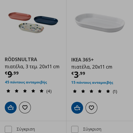
RÖDSNULTRA
IKEA 365+
πιατέλα, 3 τεμ. 20x11 cm
πιατέλα, 20x11 cm
Τρέχουσα τιμή
€ 9,99
9
Τρέχουσα τιμ
3
€
,
99
€
,
99
45 πόντους ανταμοιβής
15 πόντους ανταμοιβής
(4)
(1)
Προσθήκη στο καλάθι
Προσθήκη στα αγαπημένα
Προσθήκη στο καλάθι
Προσθήκη στα αγαπημ
Σύγκριση
Σύγκριση