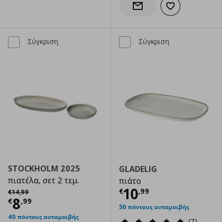
Προσθήκη στα α
Ενημέρωση διαθεσιμότητας
Σύγκριση
Σύγκριση
STOCKHOLM 2025
GLADELIG
πιατέλα, σετ 2 τεμ.
πιάτο
Τρέχουσα τιμ
Αρχική τιμή
€ 14,99
10
€
,
99
€
14
,
99
Τρέχουσα τιμή
€ 8,99
8
€
,
99
50 πόντους ανταμοιβής
40 πόντους ανταμοιβής
(7)