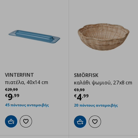
VINTERFINT
SMÖRFISK
πιατέλα, 40x14 cm
καλάθι ψωμιού, 27x8 cm
Αρχική τιμή
€ 29,99
Αρχική τιμή
€ 9,99
€
29
,
99
€
9
,
99
Τρέχουσα τιμή
€ 9,99
9
Τρέχουσα τιμ
4
€
,
99
€
,
99
45 πόντους ανταμοιβής
20 πόντους ανταμοιβής
Προσθήκη στο καλάθι
Προσθήκη στα αγαπημένα
Προσθήκη στο καλάθι
Προσθήκη στα αγαπημ