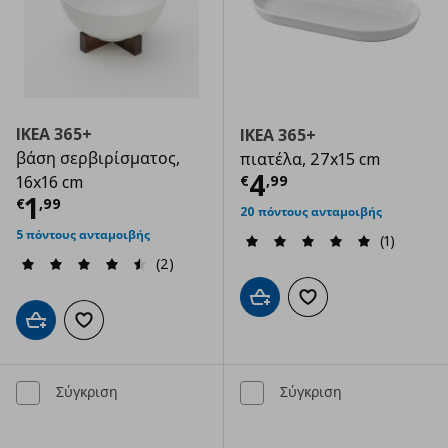
IKEA 365+
IKEA 365+
βάση σερβιρίσματος,
πιατέλα, 27x15 cm
Τρέχουσα τιμ
4
€
,
99
16x16 cm
Τρέχουσα τιμή
€ 1,99
1
€
,
99
20 πόντους ανταμοιβής
5 πόντους ανταμοιβής
(1)
(2)
Προσθήκη στο καλάθι
Προσθήκη στα αγαπημ
Προσθήκη στο καλάθι
Προσθήκη στα αγαπημένα
Σύγκριση
Σύγκριση