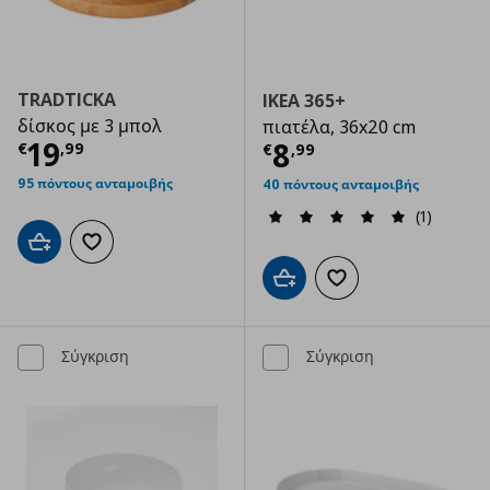
TRADTICKA
IKEA 365+
δίσκος με 3 μπολ
πιατέλα, 36x20 cm
Τρέχουσα τιμή
€ 19,99
19
Τρέχουσα τιμ
8
€
,
99
€
,
99
95 πόντους ανταμοιβής
40 πόντους ανταμοιβής
(1)
Προσθήκη στο καλάθι
Προσθήκη στα αγαπημένα
Προσθήκη στο καλάθι
Προσθήκη στα αγαπημ
Σύγκριση
Σύγκριση