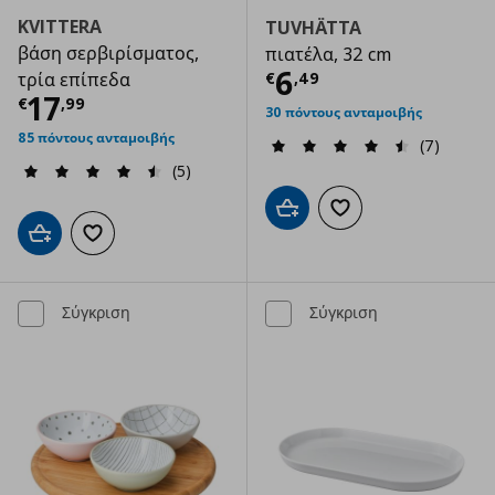
KVITTERA
TUVHÄTTA
βάση σερβιρίσματος,
πιατέλα, 32 cm
Τρέχουσα τιμ
6
€
,
49
τρία επίπεδα
Τρέχουσα τιμή
€ 17,99
17
€
,
99
30 πόντους ανταμοιβής
85 πόντους ανταμοιβής
(7)
(5)
Προσθήκη στο καλάθι
Προσθήκη στα αγαπημ
Προσθήκη στο καλάθι
Προσθήκη στα αγαπημένα
Σύγκριση
Σύγκριση