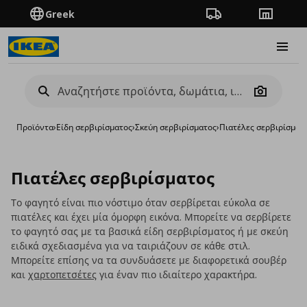
Greek
Πορεία παραγγελίας
Καταστή
Burge
Camera
Προϊόντα
›
Είδη σερβιρίσματος
›
Σκεύη σερβιρίσματος
›
Πιατέλες σερβιρίσματ
Πιατέλες σερβιρίσματος
Το φαγητό είναι πιο νόστιμο όταν σερβίρεται εύκολα σε
πιατέλες και έχει μία όμορφη εικόνα. Μπορείτε να σερβίρετε
το φαγητό σας με τα βασικά είδη σερβιρίσματος ή με σκεύη
ειδικά σχεδιασμένα για να ταιριάζουν σε κάθε στιλ.
Μπορείτε επίσης να τα συνδυάσετε με διαφορετικά σουβέρ
και
χαρτοπετσέτες
για έναν πιο ιδιαίτερο χαρακτήρα.