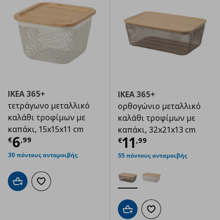
IKEA 365+
IKEA 365+
τετράγωνο μεταλλικό
ορθογώνιο μεταλλικό
καλάθι τροφίμων με
καλάθι τροφίμων με
καπάκι, 15x15x11 cm
καπάκι, 32x21x13 cm
Τρέχουσα τιμή
€ 6,99
6
Τρέχουσα τιμ
11
€
,
99
€
,
99
30 πόντους ανταμοιβής
55 πόντους ανταμοιβής
Προσθήκη στο καλάθι
Προσθήκη στα αγαπημένα
Προσθήκη στο καλάθι
Προσθήκη στα αγαπημ