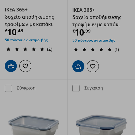
IKEA 365+
IKEA 365+
δοχείο αποθήκευσης
δοχείο αποθήκευσης
τροφίμων με καπάκι
τροφίμων με καπάκι
Τρέχουσα τιμή
€ 10,49
10
Τρέχουσα τιμ
10
€
,
49
€
,
99
50 πόντους ανταμοιβής
50 πόντους ανταμοιβής
(2)
(1)
Προσθήκη στο καλάθι
Προσθήκη στα αγαπημένα
Προσθήκη στο καλάθι
Προσθήκη στα αγαπημ
Σύγκριση
Σύγκριση