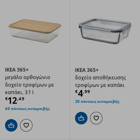
IKEA 365+
IKEA 365+
μεγάλο ορθογώνιο
δοχείο αποθήκευσης
δοχείο τροφίμων με
τροφίμων με καπάκι
Τρέχουσα τιμ
4
€
,
99
καπάκι, 3.1 l
Τρέχουσα τιμή
€ 12,49
12
€
,
49
20 πόντους ανταμοιβής
60 πόντους ανταμοιβής
Προσθήκη στο καλάθι
Προσθήκη στα αγαπημ
Προσθήκη στο καλάθι
Προσθήκη στα αγαπημένα