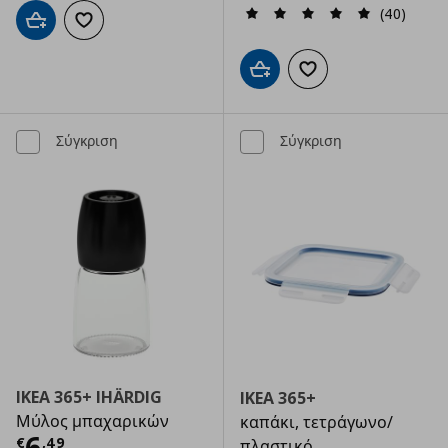
(40)
Προσθήκη στο καλάθι
Προσθήκη στα αγαπημένα
Προσθήκη στο καλάθι
Προσθήκη στα αγαπημ
Σύγκριση
Σύγκριση
IKEA 365+ IHÄRDIG
IKEA 365+
Μύλος μπαχαρικών
καπάκι, τετράγωνο/
Τρέχουσα τιμή
€ 6,49
6
€
,
49
πλαστικό