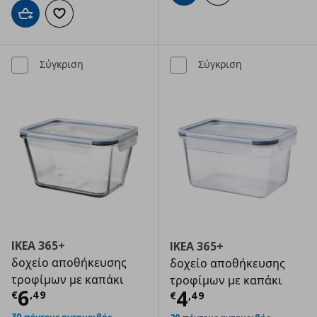
Προσθήκη στο καλάθι
Προσθήκη στα αγαπημένα
Σύγκριση
Σύγκριση
IKEA 365+
IKEA 365+
δοχείο αποθήκευσης
δοχείο αποθήκευσης
τροφίμων με καπάκι
τροφίμων με καπάκι
Τρέχουσα τιμή
€ 6,49
6
Τρέχουσα τιμ
4
€
,
49
€
,
49
30 πόντους ανταμοιβής