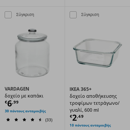
Σύγκριση
Σύγκριση
VARDAGEN
IKEA 365+
δοχείο με καπάκι
δοχείο αποθήκευσης
Τρέχουσα τιμή
€ 6,99
6
€
,
99
τροφίμων τετράγωνο/
γυαλί, 600 ml
30 πόντους ανταμοιβής
Τρέχουσα τιμ
2
€
,
49
(33)
10 πόντους ανταμοιβής