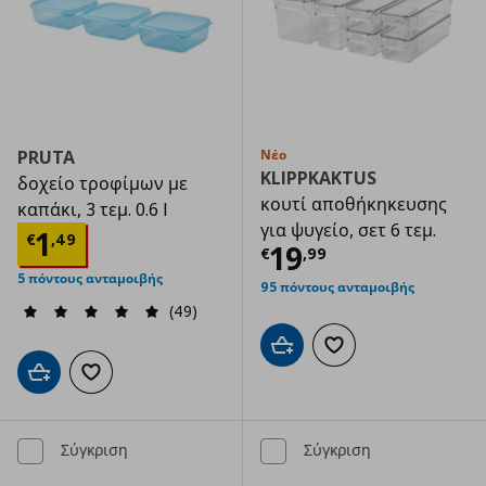
PRUTA
Νέο
KLIPPKAKTUS
δοχείο τροφίμων με
κουτί αποθήκηκευσης
καπάκι, 3 τεμ. 0.6 l
για ψυγείο, σετ 6 τεμ.
Τρέχουσα τιμή
€ 1,49
1
€
,
49
Τρέχουσα τιμ
19
€
,
99
5 πόντους ανταμοιβής
95 πόντους ανταμοιβής
(49)
Προσθήκη στο καλάθι
Προσθήκη στα αγαπημ
Προσθήκη στο καλάθι
Προσθήκη στα αγαπημένα
Σύγκριση
Σύγκριση