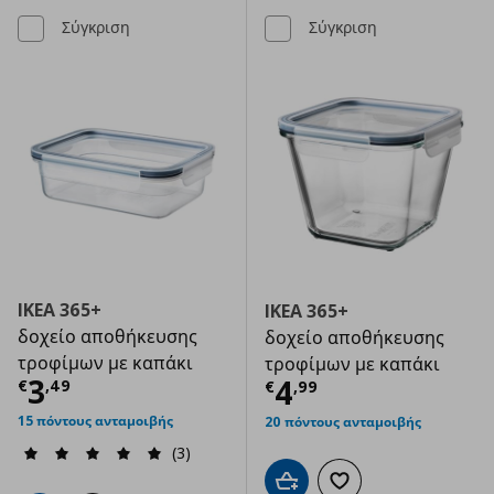
Σύγκριση
Σύγκριση
IKEA 365+
IKEA 365+
δοχείο αποθήκευσης
δοχείο αποθήκευσης
τροφίμων με καπάκι
τροφίμων με καπάκι
Τρέχουσα τιμή
€ 3,49
3
Τρέχουσα τιμ
4
€
,
49
€
,
99
15 πόντους ανταμοιβής
20 πόντους ανταμοιβής
(3)
Προσθήκη στο καλάθι
Προσθήκη στα αγαπημ