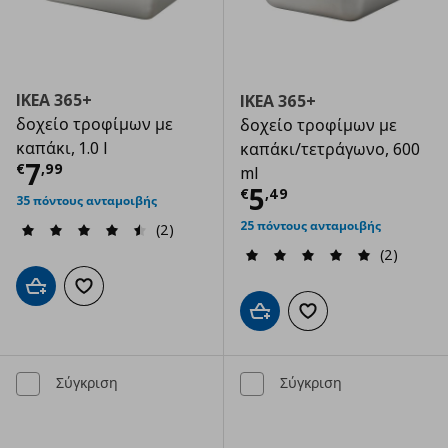
IKEA 365+
IKEA 365+
δοχείο τροφίμων με
δοχείο τροφίμων με
καπάκι, 1.0 l
καπάκι/τετράγωνο, 600
Τρέχουσα τιμή
€ 7,99
7
€
,
99
ml
Τρέχουσα τιμ
5
€
,
49
35 πόντους ανταμοιβής
25 πόντους ανταμοιβής
(2)
(2)
Προσθήκη στο καλάθι
Προσθήκη στα αγαπημένα
Προσθήκη στο καλάθι
Προσθήκη στα αγαπημ
Σύγκριση
Σύγκριση