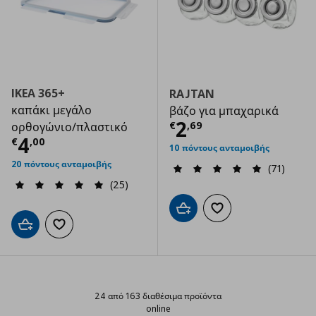
IKEA 365+
RAJTAN
καπάκι μεγάλο
βάζο για μπαχαρικά
Τρέχουσα τιμ
2
€
,
69
ορθογώνιο/πλαστικό
Τρέχουσα τιμή
€ 4,00
4
€
,
00
10 πόντους ανταμοιβής
20 πόντους ανταμοιβής
(71)
(25)
Προσθήκη στο καλάθι
Προσθήκη στα αγαπημ
Προσθήκη στο καλάθι
Προσθήκη στα αγαπημένα
24 από 163 διαθέσιμα προϊόντα
online