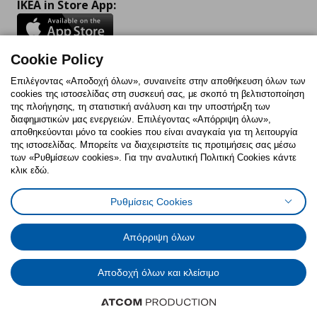
IKEA in Store App:
Cookie Policy
Follow us:
Επιλέγοντας «Αποδοχή όλων», συναινείτε στην αποθήκευση όλων των
cookies της ιστοσελίδας στη συσκευή σας, με σκοπό τη βελτιστοποίηση
Facebook
Instagram
TikTok
Youtube
Pinterest
Twitter
της πλοήγησης, τη στατιστική ανάλυση και την υποστήριξη των
διαφημιστικών μας ενεργειών. Επιλέγοντας «Απόρριψη όλων»,
αποθηκεύονται μόνο τα cookies που είναι αναγκαία για τη λειτουργία
της ιστοσελίδας. Μπορείτε να διαχειριστείτε τις προτιμήσεις σας μέσω
των «Ρυθμίσεων cookies». Για την αναλυτική Πολιτική Cookies κάντε
κλικ εδώ.
Πολιτική Cookies
Δήλωση ψηφιακής προσβασιμότητας
Ρυθμίσεις Cookies
Ρυθμίσεις cookies
Όροι Χρήσης
Γενική Πολιτική Προσωπικών Δεδομένων
Πολιτική Προσωπικών Δεδομένων για ΙΚΕΑ.gr
Απόρριψη όλων
Κώδικας Καταναλωτικής Δεοντολογίας
Αποδοχή όλων και κλείσιμο
© Inter-IKEA Systems B.V. 1999 - 2025