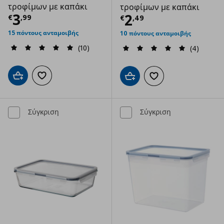
τροφίμων με καπάκι
τροφίμων με καπάκι
Τρέχουσα τιμή
€ 3,99
3
Τρέχουσα τιμ
2
€
,
99
€
,
49
15 πόντους ανταμοιβής
10 πόντους ανταμοιβής
(10)
(4)
Προσθήκη στο καλάθι
Προσθήκη στα αγαπημένα
Προσθήκη στο καλάθι
Προσθήκη στα αγαπημ
Σύγκριση
Σύγκριση