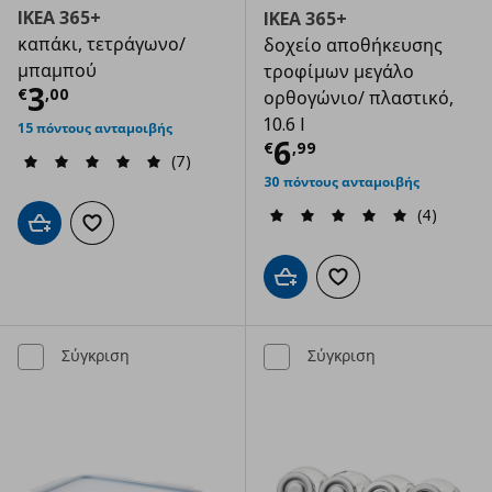
IKEA 365+
IKEA 365+
καπάκι, τετράγωνο/
δοχείο αποθήκευσης
μπαμπού
τροφίμων μεγάλο
Τρέχουσα τιμή
€ 3,00
3
€
,
00
ορθογώνιο/ πλαστικό,
10.6 l
15 πόντους ανταμοιβής
Τρέχουσα τιμ
6
€
,
99
(7)
30 πόντους ανταμοιβής
(4)
Προσθήκη στο καλάθι
Προσθήκη στα αγαπημένα
Προσθήκη στο καλάθι
Προσθήκη στα αγαπημ
Σύγκριση
Σύγκριση