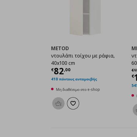
METOD
M
ντουλάπι τοίχου με ράφια,
ντ
40x100 cm
60
Τρέχουσα τιμή
€ 82,
82
Αρ
€
,
00
€
1
Τ
€
410 πόντους ανταμοιβής
54
Μη διαθέσιμο στο e-shop
Προσθήκη στο καλάθι
Προσθήκη στα αγαπημένα