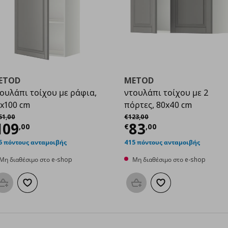
ETOD
METOD
ουλάπι τοίχου με ράφια,
ντουλάπι τοίχου με 2
x100 cm
πόρτες, 80x40 cm
00
χική τιμή
€ 151,00
Αρχική τιμή
€ 123,00
51
,
00
€
123
,
00
ρέχουσα τιμή
€ 109,00
Τρέχουσα τιμ
109
83
,
00
€
,
00
5 πόντους ανταμοιβής
415 πόντους ανταμοιβής
Μη διαθέσιμο στο e-shop
Μη διαθέσιμο στο e-shop
Προσθήκη στο καλάθι
Προσθήκη στα αγαπημένα
Προσθήκη στο καλάθι
Προσθήκη στα αγαπη