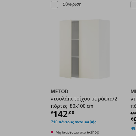
Σύγκριση
METOD
M
ντουλάπι τοίχου με ράφια/2
ντ
πόρτες, 80x100 cm
πό
Τρέχουσα τιμή
€ 142
142
Αρ
€
,
00
€
1
Τ
€
710 πόντους ανταμοιβής
48
Μη διαθέσιμο στο e-shop