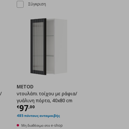
Σύγκριση
METOD
/
ντουλάπι τοίχου με ράφια/
γυάλινη πόρτα, 40x80 cm
ή
€ 87,00
Τρέχουσα τιμή
€ 97,00
97
€
,
00
485 πόντους ανταμοιβής
Μη διαθέσιμο στο e-shop