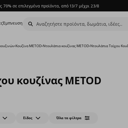
ς 70% σε επιλεγμένα προϊόντα, από 13/7 μέχρι 23/8
ες
Έμπνευση
κουζινών
›
Κουζίνα METOD
›
Ντουλάπια κουζίνας METOD
›
Ντουλάπια Τοίχου Κο
χου κουζίνας METOD
Είδος
Όλα τα φίλτρα