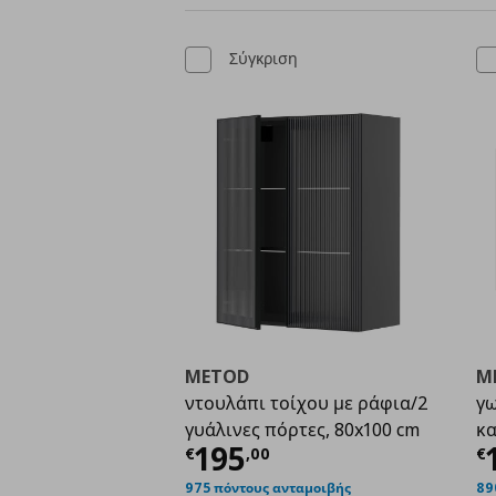
Σύγκριση
METOD
M
ντουλάπι τοίχου με ράφια/2
γω
γυάλινες πόρτες, 80x100 cm
κ
Τρέχουσα τιμή
€ 195
Τ
195
€
,
00
€
975 πόντους ανταμοιβής
89