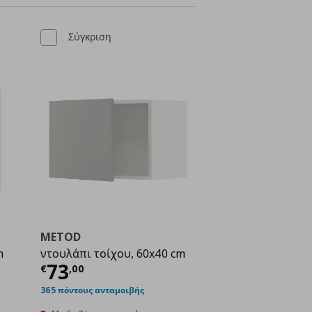
Σύγκριση
METOD
m
ντουλάπι τοίχου, 60x40 cm
Τρέχουσα τιμή
€ 73,00
73
€
,
00
ή
€ 49,00
365 πόντους ανταμοιβής