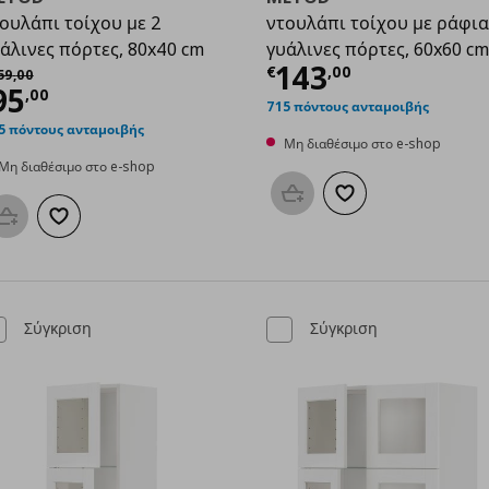
ουλάπι τοίχου με 2
ντουλάπι τοίχου με ράφια
άλινες πόρτες, 80x40 cm
γυάλινες πόρτες, 60x60 cm
Τρέχουσα τιμ
143
χική τιμή
€ 159,00
€
,
00
59
,
00
00
ρέχουσα τιμή
€ 95,00
95
,
00
715 πόντους ανταμοιβής
5 πόντους ανταμοιβής
Μη διαθέσιμο στο e-shop
Μη διαθέσιμο στο e-shop
Προσθήκη στο καλάθι
Προσθήκη στα αγαπη
Προσθήκη στο καλάθι
Προσθήκη στα αγαπημένα
Σύγκριση
Σύγκριση