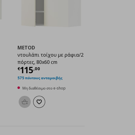
METOD
ντουλάπι τοίχου με ράφια/2
πόρτες, 80x60 cm
Τρέχουσα τιμή
€ 115,00
115
€
,
00
ή
€ 83,00
575 πόντους ανταμοιβής
Μη διαθέσιμο στο e-shop
Προσθήκη στο καλάθι
Προσθήκη στα αγαπημένα
μένα