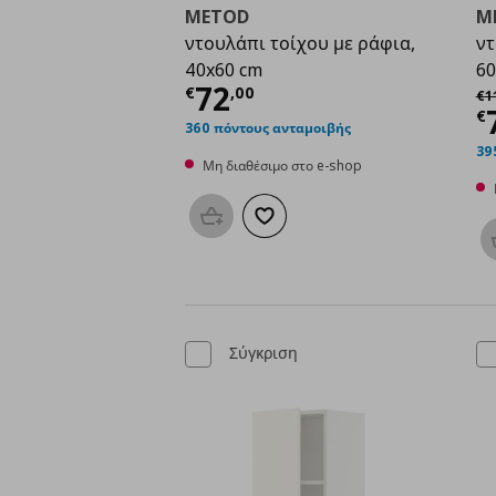
METOD
M
ντουλάπι τοίχου με ράφια,
ντ
40x60 cm
60
Τρέχουσα τιμή
€ 72,
72
Αρ
€
,
00
€
1
Τ
€
360 πόντους ανταμοιβής
39
Μη διαθέσιμο στο e-shop
Προσθήκη στο καλάθι
Προσθήκη στα αγαπημένα
Σύγκριση