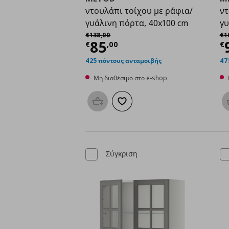
ντουλάπι τοίχου με ράφια/
ντ
γυάλινη πόρτα, 40x100 cm
γυ
Αρχική τιμή
€ 138,00
Αρ
€
138
,
00
€
1
Τρέχουσα τιμή
€ 85,
Τ
85
€
,
00
€
425 πόντους ανταμοιβής
47
Μη διαθέσιμο στο e-shop
Προσθήκη στο καλάθι
Προσθήκη στα αγαπημένα
Σύγκριση