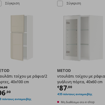
Σύγκριση
Σύγκριση
ETOD
METOD
ουλάπι τοίχου με ράφια/2
ντουλάπι τοίχου με ράφια
ρτες, 40x100 cm
γυάλινη πόρτα, 40x60 cm
,00
Τρέχουσα τιμ
87
χική τιμή
€ 106,00
€
,
00
06
,
00
ρέχουσα τιμή
€ 96,00
96
,
00
435 πόντους ανταμοιβής
0 πόντους ανταμοιβής
Μη διαθέσιμο στο e-shop