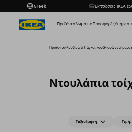
Greek
Εκπτώσεις IKEA έω
Προϊόντα
Δωμάτια
Προσφορές
Υπηρεσί
Προϊόντα
›
Κουζίνα & Πάγκοι κουζίνας
›
Συστήματα 
Ντουλάπια τοί
Ταξινόμηση
Τιμή: