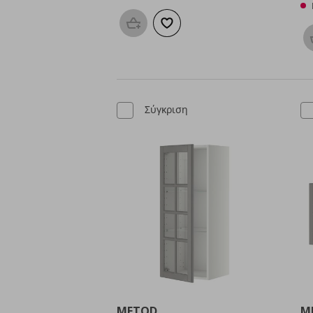
Προσθήκη στο καλάθι
Προσθήκη στα αγαπημένα
Σύγκριση
METOD
M