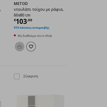
METOD
,
ντουλάπι τοίχου με ράφια,
60x80 cm
ή
€ 87,00
Τρέχουσα τιμή
€ 103,00
103
€
,
00
515 πόντους ανταμοιβής
Μη διαθέσιμο στο e-shop
μένα
Προσθήκη στο καλάθι
Προσθήκη στα αγαπημένα
Σύγκριση