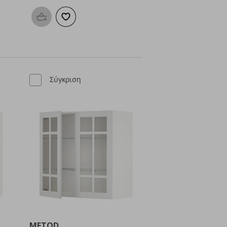
μένα
Προσθήκη στο καλάθι
Προσθήκη στα αγαπημένα
Σύγκριση
METOD