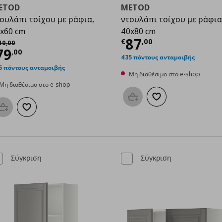
ETOD
METOD
ουλάπι τοίχου με ράφια,
ντουλάπι τοίχου με ράφια
x60 cm
40x80 cm
00
Τρέχουσα τιμ
87
χική τιμή
€ 110,00
€
,
00
10
,
00
ρέχουσα τιμή
€ 79,00
79
,
00
435 πόντους ανταμοιβής
5 πόντους ανταμοιβής
Μη διαθέσιμο στο e-shop
Μη διαθέσιμο στο e-shop
Προσθήκη στο καλάθι
Προσθήκη στα αγαπη
Προσθήκη στο καλάθι
Προσθήκη στα αγαπημένα
Σύγκριση
Σύγκριση