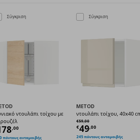
Σύγκριση
Σύγκριση
ETOD
METOD
νιακό ντουλάπι τοίχου με
ντουλάπι τοίχου, 40x40 c
Αρχική τιμή
€ 59,00
αρουζέλ
€
59
,
00
Τρέχουσα τιμ
49
,00
ρέχουσα τιμή
€ 178,00
178
€
,
00
,
00
245 πόντους ανταμοιβής
0 πόντους ανταμοιβής