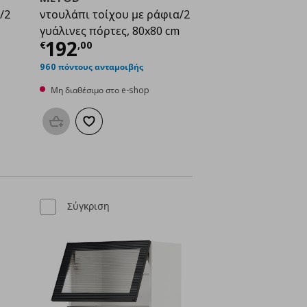
/2
ντουλάπι τοίχου με ράφια/2
γυάλινες πόρτες, 80x80 cm
ή
€ 143,00
Τρέχουσα τιμή
€ 192,00
192
€
,
00
960 πόντους ανταμοιβής
Μη διαθέσιμο στο e-shop
μένα
Προσθήκη στο καλάθι
Προσθήκη στα αγαπημένα
Σύγκριση