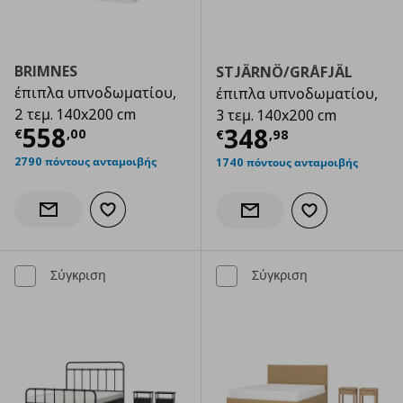
BRIMNES
STJÄRNÖ/GRÅFJÄL
έπιπλα υπνοδωματίου,
έπιπλα υπνοδωματίου,
2 τεμ. 140x200 cm
3 τεμ. 140x200 cm
Τρέχουσα τιμή
€ 558,00
558
Τρέχουσα τιμ
348
€
,
00
€
,
98
2790 πόντους ανταμοιβής
1740 πόντους ανταμοιβής
Προσθήκη στα αγαπημένα
Ενημέρωση διαθεσιμότητας
Προσθήκη στα α
Ενημέρωση διαθεσιμότητας
Σύγκριση
Σύγκριση