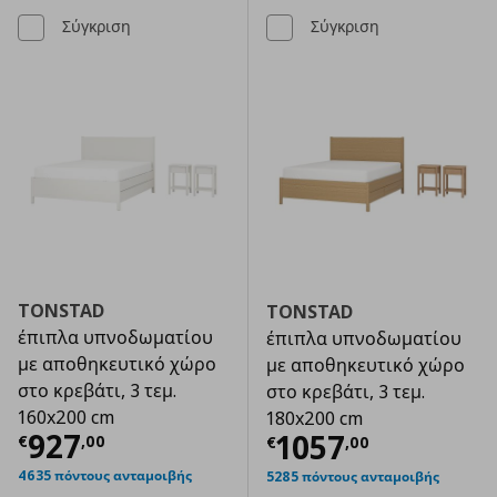
Σύγκριση
Σύγκριση
TONSTAD
TONSTAD
έπιπλα υπνοδωματίου
έπιπλα υπνοδωματίου
με αποθηκευτικό χώρο
με αποθηκευτικό χώρο
στο κρεβάτι, 3 τεμ.
στο κρεβάτι, 3 τεμ.
160x200 cm
180x200 cm
Τρέχουσα τιμή
€ 927,00
927
Τρέχουσα τιμ
1057
€
,
00
€
,
00
4635 πόντους ανταμοιβής
5285 πόντους ανταμοιβής