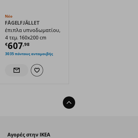
Νέο
FÅGELFJÄLLET
έπιπλα υπνοδωματίου,
4 τεμ. 160x200 cm
Τρέχουσα τιμή
€ 607,98
607
€
,
98
3035 πόντους ανταμοιβής
Προσθήκη στα αγαπημένα
Ενημέρωση διαθεσιμότητας
Back To Top
Αγορές στην IKEA