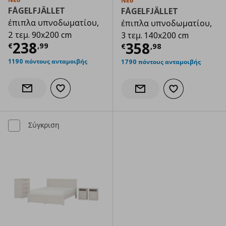
Νέο
FÅGELFJÄLLET
FÅGELFJÄLLET
έπιπλα υπνοδωματίου,
έπιπλα υπνοδωματίου,
2 τεμ. 90x200 cm
3 τεμ. 140x200 cm
Τρέχουσα τιμή
€ 238,99
238
Τρέχουσα τιμ
358
€
,
99
€
,
98
1190 πόντους ανταμοιβής
1790 πόντους ανταμοιβής
Προσθήκη στα αγαπημένα
Ενημέρωση διαθεσιμότητας
Προσθήκη στα α
Ενημέρωση διαθεσιμότητας
Σύγκριση