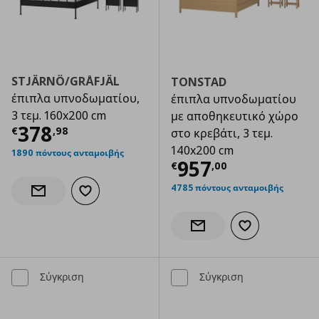
STJÄRNÖ/GRÅFJÄL
TONSTAD
έπιπλα υπνοδωματίου,
έπιπλα υπνοδωματίου
3 τεμ. 160x200 cm
με αποθηκευτικό χώρο
Τρέχουσα τιμή
€ 378,98
378
€
,
98
στο κρεβάτι, 3 τεμ.
140x200 cm
1890 πόντους ανταμοιβής
Τρέχουσα τιμ
957
€
,
00
4785 πόντους ανταμοιβής
Προσθήκη στα αγαπημένα
Ενημέρωση διαθεσιμότητας
Προσθήκη στα α
Ενημέρωση διαθεσιμότητας
Σύγκριση
Σύγκριση