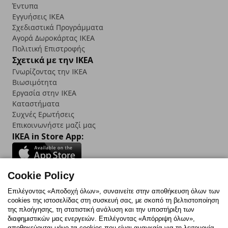
Έντυπα
Εγγυήσεις IKEA
Σχεδιαστικά Προγράμματα
Αγορά Δωρoκάρτας IKEA
Πολιτική Επιστροφής
Σχετικά με την IKEA
Γνωρίζοντας την IKEA
Βιωσιμότητα
Εργασία στην IKEA
Καταστήματα
Συχνές Ερωτήσεις
Επικοινωνήστε μαζί μας
IKEA in Store App:
Cookie Policy
Follow us:
Επιλέγοντας «Αποδοχή όλων», συναινείτε στην αποθήκευση όλων των
cookies της ιστοσελίδας στη συσκευή σας, με σκοπό τη βελτιστοποίηση
Facebook
Instagram
TikTok
Youtube
Pinterest
Twitter
της πλοήγησης, τη στατιστική ανάλυση και την υποστήριξη των
διαφημιστικών μας ενεργειών. Επιλέγοντας «Απόρριψη όλων»,
αποθηκεύονται μόνο τα cookies που είναι αναγκαία για τη λειτουργία