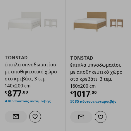
TONSTAD
TONSTAD
έπιπλα υπνοδωματίου
έπιπλα υπνοδωματίου
με αποθηκευτικό χώρο
με αποθηκευτικό χώρο
στο κρεβάτι, 3 τεμ.
στο κρεβάτι, 3 τεμ.
140x200 cm
160x200 cm
Τρέχουσα τιμή
€ 877,00
877
Τρέχουσα τιμ
1017
€
,
00
€
,
00
4385 πόντους ανταμοιβής
5085 πόντους ανταμοιβής
Προσθήκη στα αγαπημένα
Ενημέρωση διαθεσιμότητας
Προσθήκη στα α
Ενημέρωση διαθεσιμότητας