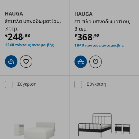
HAUGA
HAUGA
έπιπλα υπνοδωματίου,
έπιπλα υπνοδωματίου,
3 τεμ.
3 τεμ.
Τρέχουσα τιμή
€ 248,98
248
Τρέχουσα τιμ
368
€
,
98
€
,
98
1240 πόντους ανταμοιβής
1840 πόντους ανταμοιβής
Προσθήκη στο καλάθι
Προσθήκη στα αγαπημένα
Προσθήκη στο καλάθι
Προσθήκη στα αγαπημ
Σύγκριση
Σύγκριση