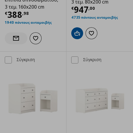
3 τεμ. 80x200 cm
3 τεμ. 160x200 cm
Τρέχουσα τιμ
947
€
,
00
Τρέχουσα τιμή
€ 388,98
388
€
,
98
4735 πόντους ανταμοιβής
1940 πόντους ανταμοιβής
Προσθήκη στο καλάθι
Προσθήκη στα αγαπημ
Προσθήκη στα αγαπημένα
Ενημέρωση διαθεσιμότητας
Σύγκριση
Σύγκριση