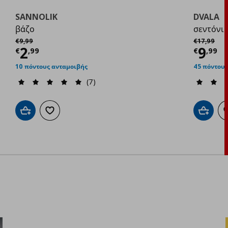
SANNOLIK
DVALA
βάζο
σεντόνι 
Αρχική τιμή
€ 9,99
Αρχική τιμ
€
9
,
99
€
17
,
99
Τρέχουσα τιμή
€ 2,99
Τρέχ
2
9
€
,
99
€
,
99
10 πόντους ανταμοιβής
45 πόντους
(7)
Προσθήκη στο καλάθι
Προσθήκη στα αγαπημένα
Προσθήκ