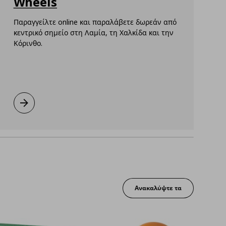
Wheels
Παραγγείλτε online και παραλάβετε δωρεάν από
κεντρικό σημείο στη Λαμία, τη Χαλκίδα και την
Ε
Κόρινθο.
κ
γ
κ
Νέα υπηρεσία: IKEA on Wheels
Μάθετε περισσότερα
Ανακαλύψτε τα