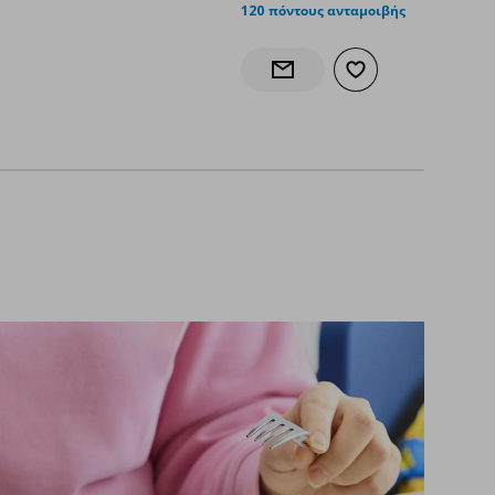
120 πόντους ανταμοιβής
άθι
στα αγαπημένα
Προσθήκη στα αγαπ
Ενημέρωση διαθεσιμότητας