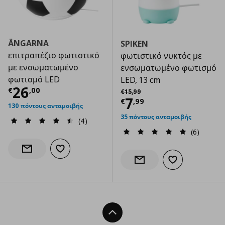
ÄNGARNA
SPIKEN
επιτραπέζιο φωτιστικό
φωτιστικό νυκτός με
με ενσωματωμένο
ενσωματωμένο φωτισμό
φωτισμό LED
LED, 13 cm
Τρέχουσα τιμή
€ 26,00
26
Αρχική τιμή
€ 15,99
€
,
00
€
15
,
99
Τρέχουσα τιμ
7
€
,
99
130 πόντους ανταμοιβής
35 πόντους ανταμοιβής
(4)
(6)
Προσθήκη στα αγαπημένα
Ενημέρωση διαθεσιμότητας
Προσθήκη στα α
Ενημέρωση διαθεσιμότητας
Back To Top