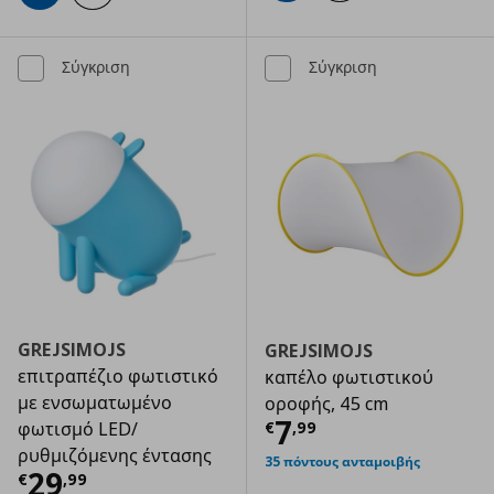
Σύγκριση
Σύγκριση
GREJSIMOJS
GREJSIMOJS
επιτραπέζιο φωτιστικό
καπέλο φωτιστικού
με ενσωματωμένο
οροφής, 45 cm
Τρέχουσα τιμ
7
€
,
99
φωτισμό LED/
ρυθμιζόμενης έντασης
35 πόντους ανταμοιβής
Τρέχουσα τιμή
€ 29,99
29
€
,
99