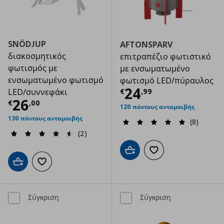
SNÖDJUP
AFTONSPARV
διακοσμητικός
επιτραπέζιο φωτιστικό
φωτισμός με
με ενσωματωμένο
ενσωματωμένο φωτισμό
φωτισμό LED/πύραυλος
Τρέχουσα τιμ
24
€
,
99
LED/συννεφάκι
Τρέχουσα τιμή
€ 26,00
26
€
,
00
120 πόντους ανταμοιβής
130 πόντους ανταμοιβής
(8)
(2)
Προσθήκη στο καλάθι
Προσθήκη στα αγαπημ
Προσθήκη στο καλάθι
Προσθήκη στα αγαπημένα
Σύγκριση
Σύγκριση