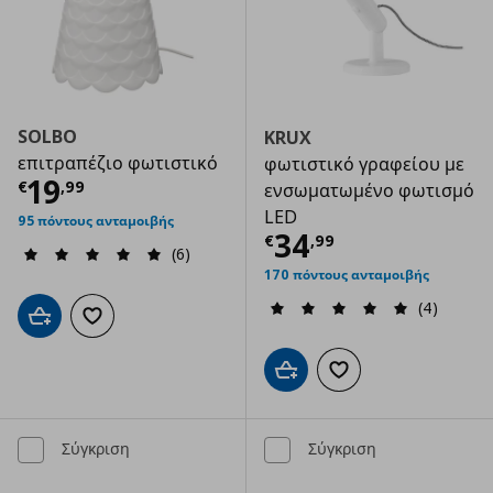
SOLBO
KRUX
επιτραπέζιο φωτιστικό
φωτιστικό γραφείου με
Τρέχουσα τιμή
€ 19,99
19
€
,
99
ενσωματωμένο φωτισμό
LED
95 πόντους ανταμοιβής
Τρέχουσα τιμ
34
€
,
99
(6)
170 πόντους ανταμοιβής
(4)
Προσθήκη στο καλάθι
Προσθήκη στα αγαπημένα
Προσθήκη στο καλάθι
Προσθήκη στα αγαπημ
Σύγκριση
Σύγκριση