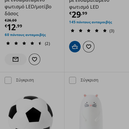
φωτισμό LED/μοτίβο
φωτισμό LED
Τρέχουσα τιμ
29
€
,
99
δάσος
Αρχική τιμή
€ 26,00
€
26
,
00
145 πόντους ανταμοιβής
Τρέχουσα τιμή
€ 12,99
12
€
,
99
(3)
60 πόντους ανταμοιβής
(2)
Προσθήκη στο καλάθι
Προσθήκη στα αγαπημ
Προσθήκη στα αγαπημένα
Ενημέρωση διαθεσιμότητας
Σύγκριση
Σύγκριση