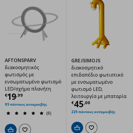
AFTONSPARV
GREJSIMOJS
διακοσμητικός
διακοσμητικό
φωτισμός με
επιδαπέδιο φωτιστικό
ενσωματωμένο φωτισμό
με ενσωματωμένο
LED/σχήμα πλανήτη
φωτισμό LED,
Τρέχουσα τιμή
€ 19,99
19
€
,
99
λειτουργία με μπαταρία
Τρέχουσα τιμ
45
€
,
00
95 πόντους ανταμοιβής
225 πόντους ανταμοιβής
(8)
Προσθήκη στο καλάθι
Προσθήκη στα αγαπημ
Προσθήκη στο καλάθι
Προσθήκη στα αγαπημένα