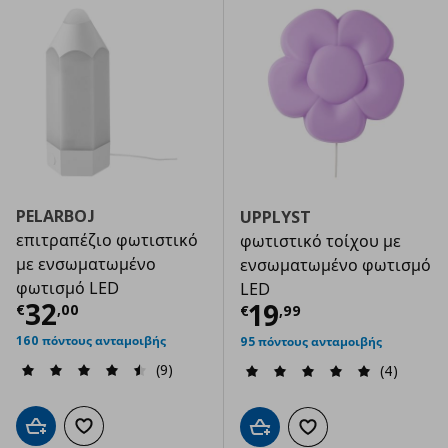
PELARBOJ
UPPLYST
επιτραπέζιο φωτιστικό
φωτιστικό τοίχου με
με ενσωματωμένο
ενσωματωμένο φωτισμό
φωτισμό LED
LED
Τρέχουσα τιμή
€ 32,00
32
Τρέχουσα τιμ
19
€
,
00
€
,
99
160 πόντους ανταμοιβής
95 πόντους ανταμοιβής
(9)
(4)
Προσθήκη στο καλάθι
Προσθήκη στα αγαπημένα
Προσθήκη στο καλάθι
Προσθήκη στα αγαπημ