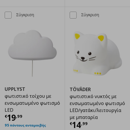
Σύγκριση
Σύγκριση
UPPLYST
TÖVÄDER
φωτιστικό τοίχου με
φωτιστικό νυκτός με
ενσωματωμένο φωτισμό
ενσωματωμένο φωτισμό
LED
LED/γατάκι/λειτουργία
Τρέχουσα τιμή
€ 19,99
19
€
,
99
με μπαταρία
Τρέχουσα τιμ
14
€
,
99
95 πόντους ανταμοιβής