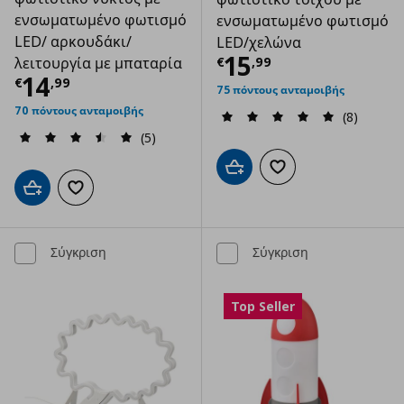
ενσωματωμένο φωτισμό
ενσωματωμένο φωτισμό
LED/ αρκουδάκι/
LED/χελώνα
Τρέχουσα τιμ
15
€
,
99
λειτουργία με μπαταρία
Τρέχουσα τιμή
€ 14,99
14
€
,
99
75 πόντους ανταμοιβής
70 πόντους ανταμοιβής
(8)
(5)
Προσθήκη στο καλάθι
Προσθήκη στα αγαπημ
Προσθήκη στο καλάθι
Προσθήκη στα αγαπημένα
Σύγκριση
Σύγκριση
Top Seller