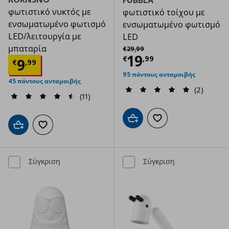
FUBBLA
φωτιστικό νυκτός με
φωτιστικό τοίχου με
ενσωματωμένο φωτισμό
ενσωματωμένο φωτισμό
LED/λειτουργία με
LED
Αρχική τιμή
€ 29,99
μπαταρία
€
29
,
99
Τρέχουσα τιμ
19
€
,
99
Τρέχουσα τιμή
€ 9,99
9
€
,
99
95 πόντους ανταμοιβής
45 πόντους ανταμοιβής
(2)
(11)
Προσθήκη στο καλάθι
Προσθήκη στα αγαπημ
Προσθήκη στο καλάθι
Προσθήκη στα αγαπημένα
Σύγκριση
Σύγκριση