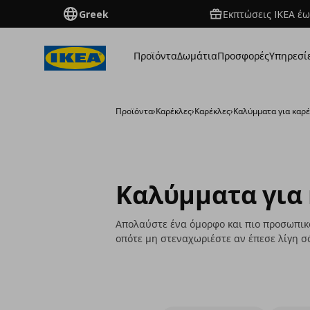
Greek
Εκπτώσεις IKEA έω
Προϊόντα
Δωμάτια
Προσφορές
Υπηρεσί
Προϊόντα
›
Καρέκλες
›
Καρέκλες
›
Καλύμματα για καρ
Καλύμματα για
Απολαύστε ένα όμορφο και πιο προσωπικ
οπότε μη στεναχωριέστε αν έπεσε λίγη σ