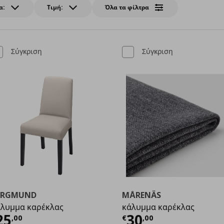
α:
Τιμή:
Όλα τα φίλτρα
Σύγκριση
Σύγκριση
ERGMUND
MÅRENÄS
λυμμα καρέκλας
κάλυμμα καρέκλας
00
ρέχουσα τιμή
€ 25,00
Τρέχουσα τιμ
25
30
,
00
€
,
00