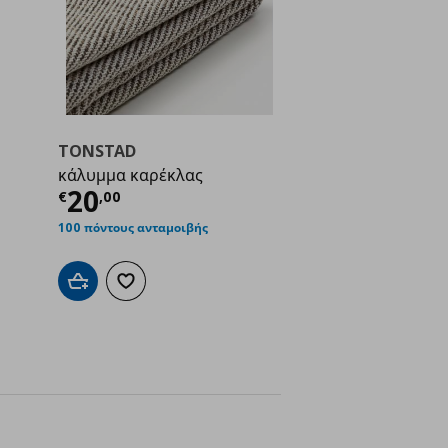
TONSTAD
κάλυμμα καρέκλας
Τρέχουσα τιμή
€ 20,00
20
€
,
00
ή
€ 4,99
100 πόντους ανταμοιβής
Προσθήκη στο καλάθι
Προσθήκη στα αγαπημένα
γαπημένα
ς