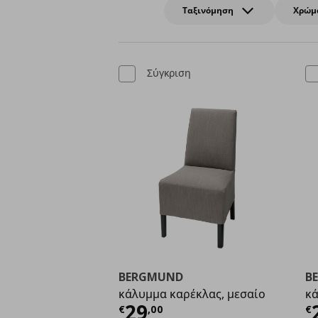
Ταξινόμηση
Χρώμ
Σύγκριση
BERGMUND
B
κάλυμμα καρέκλας, μεσαίο
κά
Τρέχουσα τιμή
€ 29,
Τ
29
€
,
00
€