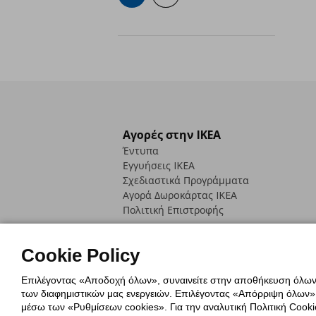
Αγορές στην IKEA
Έντυπα
Εγγυήσεις IKEA
Σχεδιαστικά Προγράμματα
Αγορά Δωρoκάρτας IKEA
Πολιτική Επιστροφής
Cookie Policy
Επιλέγοντας «Αποδοχή όλων», συναινείτε στην αποθήκευση όλων τ
των διαφημιστικών μας ενεργειών. Επιλέγοντας «Απόρριψη όλων», α
Πολιτική Cookies
Δήλωση ψηφιακή
μέσω των «Ρυθμίσεων cookies». Για την αναλυτική Πολιτική Cookie