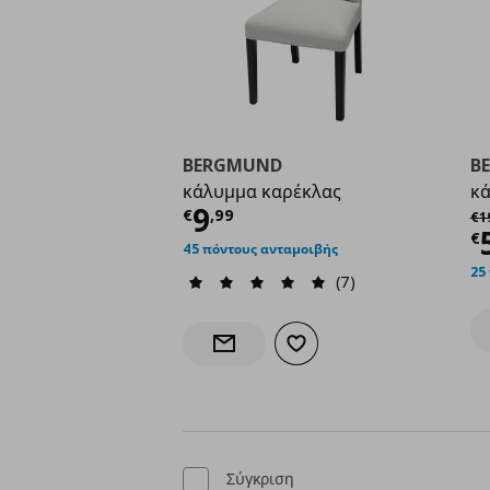
BERGMUND
B
κάλυμμα καρέκλας
κά
Τρέχουσα τιμή
€ 9,9
9
Αρ
€
,
99
€
1
Τ
€
45 πόντους ανταμοιβής
25
(7)
Προσθήκη στα αγαπημένα
Ενημέρωση διαθεσιμότητας
Σύγκριση