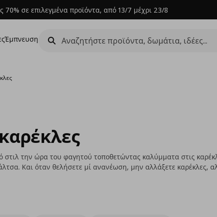
ς 70% σε επιλεγμένα προϊόντα, από 13/7 μέχρι 23/8
ες
Έμπνευση
έκλες
 καρέκλες
ό στιλ την ώρα του φαγητού τοποθετώντας καλύμματα στις καρέκλ
άλτσα. Και όταν θελήσετε μί ανανέωση, μην αλλάξετε καρέκλες, α