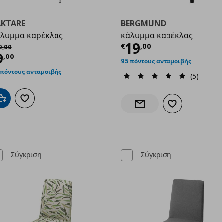
ÄKTARE
BERGMUND
λυμμα καρέκλας
κάλυμμα καρέκλας
00
Τρέχουσα τιμ
19
χική τιμή
€ 20,00
€
,
00
0
,
00
ρέχουσα τιμή
€ 9,00
9
,
00
95 πόντους ανταμοιβής
 πόντους ανταμοιβής
(5)
Προσθήκη στο καλάθι
Προσθήκη στα αγαπημένα
Προσθήκη στα α
Ενημέρωση διαθεσιμότητα
Σύγκριση
Σύγκριση