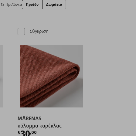
13 Προϊόντα
Προϊόν
Δωμάτιο
Σύγκριση
MÅRENÄS
κάλυμμα καρέκλας
ή
€ 30,00
Τρέχουσα τιμή
€ 30,00
30
€
,
00