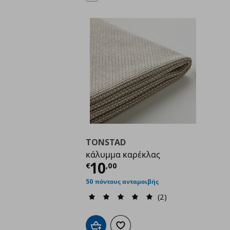
TONSTAD
κάλυμμα καρέκλας
Τρέχουσα τιμή
€ 10,
10
€
,
00
50 πόντους ανταμοιβής
(2)
Προσθήκη στο καλάθι
Προσθήκη στα αγαπημένα