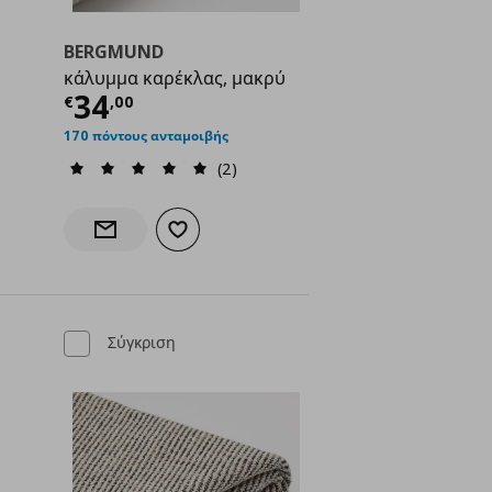
BERGMUND
κάλυμμα καρέκλας, μακρύ
ή
€ 19,00
Τρέχουσα τιμή
€ 34,00
34
€
,
00
170 πόντους ανταμοιβής
(2)
γαπημένα
Προσθήκη στα αγαπημένα
ς
Ενημέρωση διαθεσιμότητας
Σύγκριση