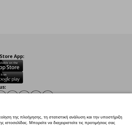
 Store App:
us:
ook
Instagram
TikTok
Youtube
Pinterest
Twitter
οίηση της πλοήγησης, τη στατιστική ανάλυση και την υποστήριξη
 ιστοσελίδας. Μπορείτε να διαχειριστείτε τις προτιμήσεις σας
ν Δεδομένων