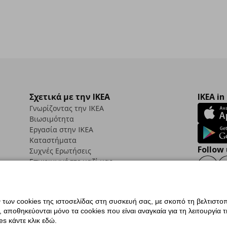
Σχετικά με την IKEA
IKEA in
Γνωρίζοντας την IKEA
Βιωσιμότητα
Εργασία στην IKEA
Καταστήματα
Follow 
Συχνές Ερωτήσεις
Επικοινωνήστε μαζί μας
Faceb
ων cookies της ιστοσελίδας στη συσκευή σας, με σκοπό τη βελτιστοπ
ποθηκεύονται μόνο τα cookies που είναι αναγκαία για τη λειτουργία της
ς προσβασιμότητας
Ρυθμίσεις cookies
Όροι Χρήσης
Γενική Πολιτική Προσωπικώ
s κάντε κλικ εδώ.