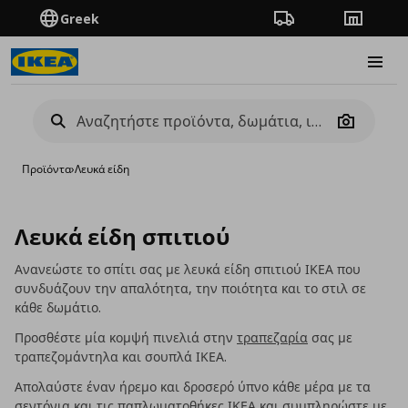
Greek
Πορεία παραγγελίας
Καταστή
Burge
Camera
Προϊόντα
›
Λευκά είδη
Λευκά είδη σπιτιού
Ανανεώστε το σπίτι σας με λευκά είδη σπιτιού ΙΚΕΑ που
συνδυάζουν την απαλότητα, την ποιότητα και το στιλ σε
κάθε δωμάτιο.
Προσθέστε μία κομψή πινελιά στην
τραπεζαρία
σας με
τραπεζομάντηλα και σουπλά ΙΚΕΑ.
Απολαύστε έναν ήρεμο και δροσερό ύπνο κάθε μέρα με τα
σεντόνια και τις παπλωματοθήκες ΙΚΕΑ και συμπληρώστε με