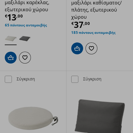
μαξιλάρι καρέκλας,
μαξιλάρι καθίσματος/
εξωτερικού χώρου
πλάτης, εξωτερικού
Τρέχουσα τιμή
€ 13,00
13
€
,
00
χώρου
Τρέχουσα τιμ
37
€
,
00
65 πόντους ανταμοιβής
185 πόντους ανταμοιβής
Προσθήκη στο καλάθι
Προσθήκη στα αγαπημ
Προσθήκη στο καλάθι
Προσθήκη στα αγαπημένα
Σύγκριση
Σύγκριση