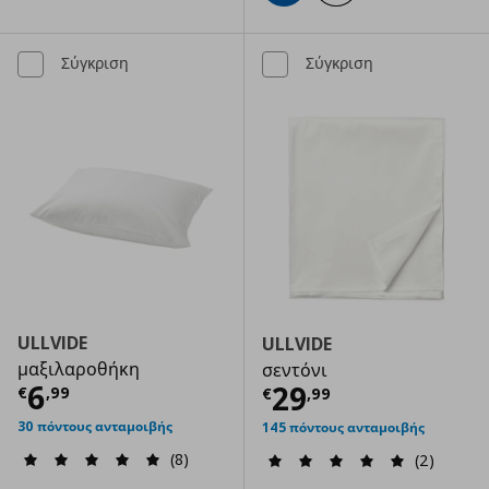
Σύγκριση
Σύγκριση
ULLVIDE
ULLVIDE
μαξιλαροθήκη
σεντόνι
Τρέχουσα τιμή
€ 6,99
6
Τρέχουσα τιμ
29
€
,
99
€
,
99
30 πόντους ανταμοιβής
145 πόντους ανταμοιβής
(8)
(2)