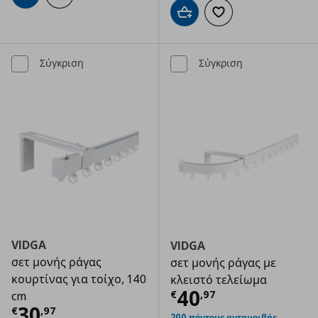
Προσθήκη στο καλάθι
Προσθήκη στα αγαπημ
Σύγκριση
Σύγκριση
VIDGA
VIDGA
σετ μονής ράγας
σετ μονής ράγας με
κουρτίνας για τοίχο, 140
κλειστό τελείωμα
Τρέχουσα τιμ
40
€
,
97
cm
Τρέχουσα τιμή
€ 30,97
30
€
,
97
200 πόντους ανταμοιβής