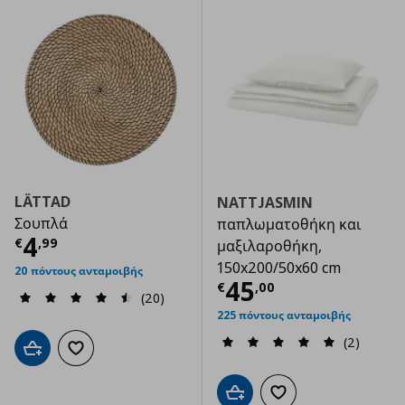
LÄTTAD
NATTJASMIN
Σουπλά
παπλωματοθήκη και
Τρέχουσα τιμή
€ 4,99
4
€
,
99
μαξιλαροθήκη,
150x200/50x60 cm
20 πόντους ανταμοιβής
Τρέχουσα τιμ
45
€
,
00
(20)
225 πόντους ανταμοιβής
(2)
Προσθήκη στο καλάθι
Προσθήκη στα αγαπημένα
Προσθήκη στο καλάθι
Προσθήκη στα αγαπημ