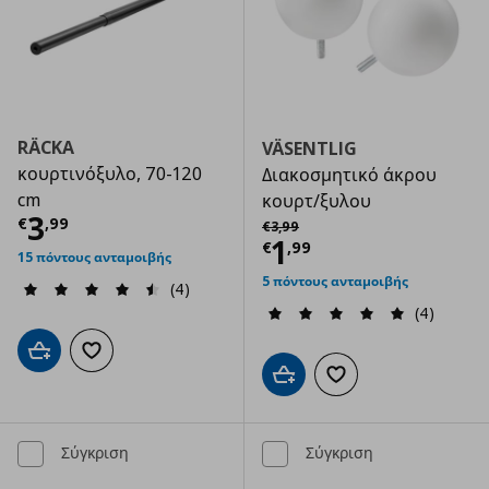
RÄCKA
VÄSENTLIG
κουρτινόξυλο, 70-120
Διακοσμητικό άκρου
cm
κουρτ/ξυλου
Τρέχουσα τιμή
€ 3,99
3
Αρχική τιμή
€ 3,99
€
,
99
€
3
,
99
Τρέχουσα τιμ
1
€
,
99
15 πόντους ανταμοιβής
5 πόντους ανταμοιβής
(4)
(4)
Προσθήκη στο καλάθι
Προσθήκη στα αγαπημένα
Προσθήκη στο καλάθι
Προσθήκη στα αγαπημ
Σύγκριση
Σύγκριση