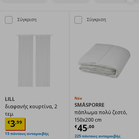
Σύγκριση
Σύγκριση
LILL
Νέο
SMÅSPORRE
διαφανής κουρτίνα, 2
πάπλωμα πολύ ζεστό,
τεμ.
150x200 cm
Τρέχουσα τιμή
€ 3,99
3
€
,
99
Τρέχουσα τιμ
45
€
,
00
15 πόντους ανταμοιβής
225 πόντους ανταμοιβής