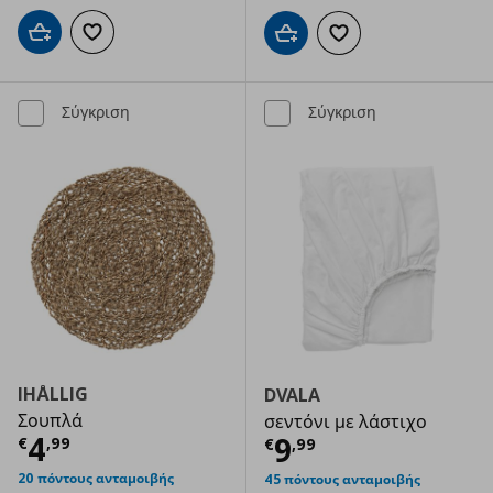
Προσθήκη στο καλάθι
Προσθήκη στα αγαπημένα
Προσθήκη στο καλάθι
Προσθήκη στα αγαπημ
Σύγκριση
Σύγκριση
IHÅLLIG
DVALA
Σουπλά
σεντόνι με λάστιχο
Τρέχουσα τιμή
€ 4,99
4
Τρέχουσα τιμ
9
€
,
99
€
,
99
20 πόντους ανταμοιβής
45 πόντους ανταμοιβής