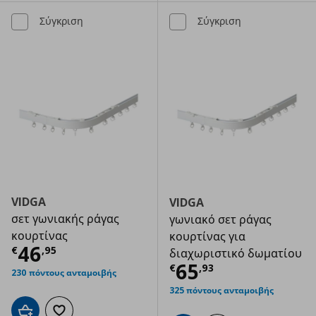
Σύγκριση
Σύγκριση
VIDGA
VIDGA
σετ γωνιακής ράγας
γωνιακό σετ ράγας
κουρτίνας
κουρτίνας για
Τρέχουσα τιμή
€ 46,95
46
€
,
95
διαχωριστικό δωματίου
Τρέχουσα τιμ
65
€
,
93
230 πόντους ανταμοιβής
325 πόντους ανταμοιβής
Προσθήκη στο καλάθι
Προσθήκη στα αγαπημένα