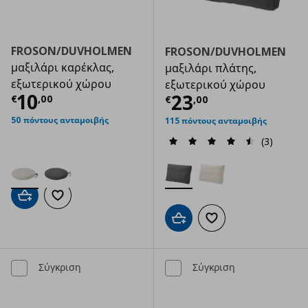
FROSON/DUVHOLMEN
FROSON/DUVHOLMEN
μαξιλάρι καρέκλας,
μαξιλάρι πλάτης,
εξωτερικού χώρου
εξωτερικού χώρου
Τρέχουσα τιμή
€ 10,00
10
Τρέχουσα τιμ
23
€
,
00
€
,
00
50 πόντους ανταμοιβής
115 πόντους ανταμοιβής
(3)
Προσθήκη στο καλάθι
Προσθήκη στα αγαπημένα
Προσθήκη στο καλάθι
Προσθήκη στα αγαπημ
Σύγκριση
Σύγκριση