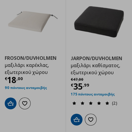
FROSON/DUVHOLMEN
JARPON/DUVHOLMEN
μαξιλάρι καρέκλας,
μαξιλάρι καθίσματος,
εξωτερικού χώρου
εξωτερικού χώρου
Τρέχουσα τιμή
€ 18,00
18
Αρχική τιμή
€ 47,00
€
,
00
€
47
,
00
Τρέχουσα τιμ
35
€
,
99
90 πόντους ανταμοιβής
175 πόντους ανταμοιβής
(2)
Προσθήκη στο καλάθι
Προσθήκη στα αγαπημένα
Προσθήκη στο καλάθι
Προσθήκη στα αγαπημ