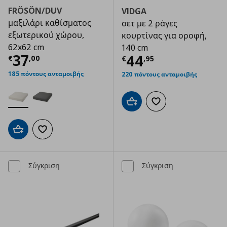
FRÖSÖN/DUV
VIDGA
μαξιλάρι καθίσματος
σετ με 2 ράγες
εξωτερικού χώρου,
κουρτίνας για οροφή,
62x62 cm
140 cm
Τρέχουσα τιμή
€ 37,00
37
Τρέχουσα τιμ
44
€
,
00
€
,
95
185 πόντους ανταμοιβής
220 πόντους ανταμοιβής
Προσθήκη στο καλάθι
Προσθήκη στα αγαπημ
Προσθήκη στο καλάθι
Προσθήκη στα αγαπημένα
Σύγκριση
Σύγκριση