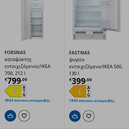
FORSNAS
FASTNAS
καταψύκτης
ψυγείο
εντοιχιζόμενος/IKEA
εντοιχιζόμενο/IKEA 500,
700, 212 l
130 l
Τρέχουσα τιμή
€ 799,00
799
Τρέχουσα τιμ
399
€
,
00
€
,
00
3995 πόντους ανταμοιβής
1995 πόντους ανταμοιβής
Προσθήκη στο καλάθι
Προσθήκη στα αγαπημένα
Προσθήκη στο καλάθι
Προσθήκη στα αγαπημ