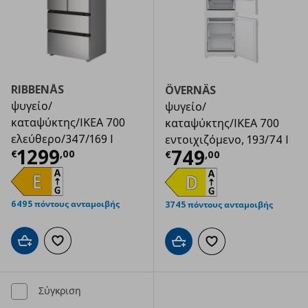
RIBBENÅS
ÖVERNÄS
ψυγείο/
ψυγείο/
καταψύκτης/IKEA 700
καταψύκτης/IKEA 700
ελεύθερο/347/169 l
εντοιχιζόμενο, 193/74 l
Τρέχουσα τιμή
€ 1299,00
1299
Τρέχουσα τιμ
749
€
,
00
€
,
00
6495 πόντους ανταμοιβής
3745 πόντους ανταμοιβής
Προσθήκη στο καλάθι
Προσθήκη στα αγαπημένα
Προσθήκη στο καλάθι
Προσθήκη στα αγαπημ
Σύγκριση