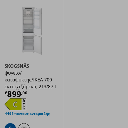
SKOGSNÄS
ψυγείο/
καταψύκτης/IKEA 700
εντοιχιζόμενο, 213/87 l
Τρέχουσα τιμή
€ 899,00
899
€
,
00
4495 πόντους ανταμοιβής