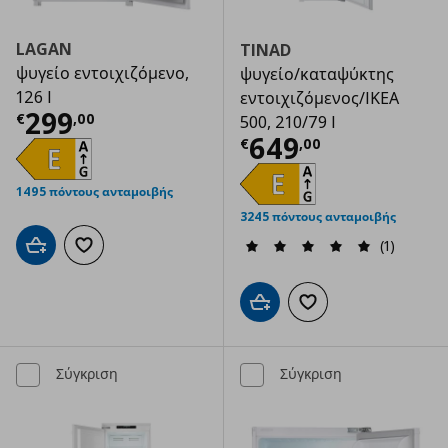
LAGAN
TINAD
ψυγείο εντοιχιζόμενο,
ψυγείο/καταψύκτης
126 l
εντοιχιζόμενος/IKEA
Τρέχουσα τιμή
€ 299,00
299
€
,
00
500, 210/79 l
Τρέχουσα τιμ
649
€
,
00
1495 πόντους ανταμοιβής
3245 πόντους ανταμοιβής
(1)
Προσθήκη στο καλάθι
Προσθήκη στα αγαπημένα
Προσθήκη στο καλάθι
Προσθήκη στα αγαπημ
Σύγκριση
Σύγκριση