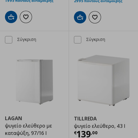
1995 πόντους ανταμοιβής
2995 πόντους ανταμοιβής
Προσθήκη στο καλάθι
Προσθήκη στα αγαπημένα
Προσθήκη στο καλάθι
Προσθήκη στα αγαπημ
Σύγκριση
Σύγκριση
LAGAN
TILLREDA
ψυγείο ελεύθερο με
ψυγείο ελεύθερο, 43 l
Τρέχουσα τιμ
139
€
,
00
καταψύξη, 97/16 l