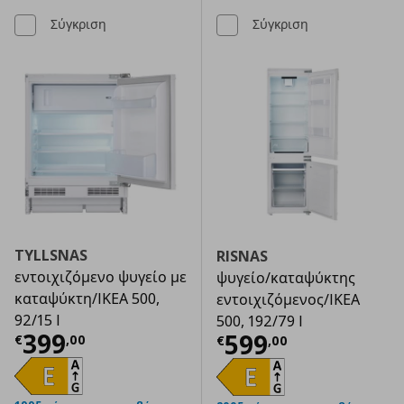
Σύγκριση
Σύγκριση
TYLLSNAS
RISNAS
εντοιχιζόμενο ψυγείο με
ψυγείο/καταψύκτης
καταψύκτη/IKEA 500,
εντοιχιζόμενος/IKEA
92/15 l
500, 192/79 l
Τρέχουσα τιμή
€ 399,00
399
Τρέχουσα τιμ
599
€
,
00
€
,
00