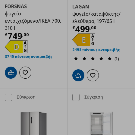
FORSNAS
LAGAN
ψυγείο
ψυγείο/καταψύκτης/
εντοιχιζόμενο/IKEA 700,
ελεύθερο, 197/65 l
Τρέχουσα τιμ
499
€
,
00
310 l
Τρέχουσα τιμή
€ 749,00
749
€
,
00
2495 πόντους ανταμοιβής
3745 πόντους ανταμοιβής
(1)
Προσθήκη στο καλάθι
Προσθήκη στα αγαπημένα
Προσθήκη στο καλάθι
Προσθήκη στα αγαπημ
Σύγκριση
Σύγκριση