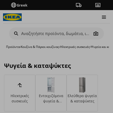
Greek
Πορεία παραγγελίας
Καταστή
Burge
Camera
Προϊόντα
›
Κουζίνα & Πάγκοι κουζίνας
›
Ηλεκτρικές συσκευές
›
Ψυγεία και κατ
Ψυγεία & καταψύκτες
Ηλεκτρικές
Εντοιχιζόμενα
Ελεύθερα ψυγεία
συσκευές
ψυγεία &
& καταψύκτες
καταψύκτες