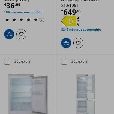
Τρέχουσα τιμή
€ 36,99
36
€
,
99
210/106 l
Τρέχουσα τιμ
649
€
,
00
180 πόντους ανταμοιβής
(2)
3245 πόντους ανταμοιβής
Προσθήκη στο καλάθι
Προσθήκη στα αγαπημένα
Προσθήκη στο καλάθι
Προσθήκη στα αγαπημ
Σύγκριση
Σύγκριση