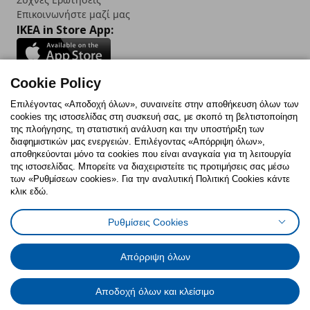
Επικοινωνήστε μαζί μας
IKEA in Store App:
Cookie Policy
Follow us:
Επιλέγοντας «Αποδοχή όλων», συναινείτε στην αποθήκευση όλων των
cookies της ιστοσελίδας στη συσκευή σας, με σκοπό τη βελτιστοποίηση
Facebook
Instagram
TikTok
Youtube
Pinterest
Twitter
της πλοήγησης, τη στατιστική ανάλυση και την υποστήριξη των
διαφημιστικών μας ενεργειών. Επιλέγοντας «Απόρριψη όλων»,
αποθηκεύονται μόνο τα cookies που είναι αναγκαία για τη λειτουργία
της ιστοσελίδας. Μπορείτε να διαχειριστείτε τις προτιμήσεις σας μέσω
των «Ρυθμίσεων cookies». Για την αναλυτική Πολιτική Cookies κάντε
κλικ εδώ.
Πολιτική Cookies
Δήλωση ψηφιακής προσβασιμότητας
Ρυθμίσεις Cookies
Ρυθμίσεις cookies
Όροι Χρήσης
Γενική Πολιτική Προσωπικών Δεδομένων
Πολιτική Προσωπικών Δεδομένων για ΙΚΕΑ.gr
Απόρριψη όλων
Κώδικας Καταναλωτικής Δεοντολογίας
Αποδοχή όλων και κλείσιμο
© Inter-IKEA Systems B.V. 1999 - 2025