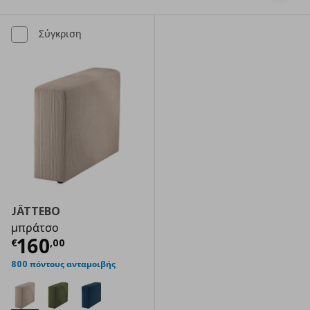
Σύγκριση
JÄTTEBO
μπράτσο
Τρέχουσα τιμή
€ 160,00
160
€
,
00
800 πόντους ανταμοιβής