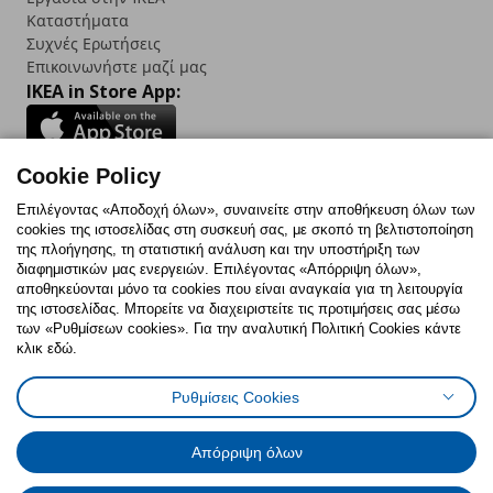
Καταστήματα
Συχνές Ερωτήσεις
Επικοινωνήστε μαζί μας
IKEA in Store App:
Cookie Policy
Follow us:
Επιλέγοντας «Αποδοχή όλων», συναινείτε στην αποθήκευση όλων των
cookies της ιστοσελίδας στη συσκευή σας, με σκοπό τη βελτιστοποίηση
Facebook
Instagram
TikTok
Youtube
Pinterest
Twitter
της πλοήγησης, τη στατιστική ανάλυση και την υποστήριξη των
διαφημιστικών μας ενεργειών. Επιλέγοντας «Απόρριψη όλων»,
αποθηκεύονται μόνο τα cookies που είναι αναγκαία για τη λειτουργία
της ιστοσελίδας. Μπορείτε να διαχειριστείτε τις προτιμήσεις σας μέσω
των «Ρυθμίσεων cookies». Για την αναλυτική Πολιτική Cookies κάντε
κλικ εδώ.
Πολιτική Cookies
Δήλωση ψηφιακής προσβασιμότητας
Ρυθμίσεις Cookies
Ρυθμίσεις cookies
Όροι Χρήσης
Γενική Πολιτική Προσωπικών Δεδομένων
Πολιτική Προσωπικών Δεδομένων για ΙΚΕΑ.gr
Απόρριψη όλων
Κώδικας Καταναλωτικής Δεοντολογίας