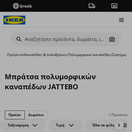
Greek
Πορεία παραγγελίας
Καταστή
Burge
Camera
Προϊόντα
›
Καναπέδες & πολυθρόνες
›
Πολυμορφικοί καναπέδες
›
Σύστημα JÄ
Μπράτσα πολυμορφικών
καναπέδων JATTEBO
Προϊόν
Δωμάτιο
1 Προϊόντα
Ταξινόμηση
Τιμή:
Όλα τα φίλτρα