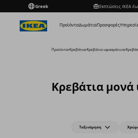
Greek
Εκπτώσεις IKEA έω
Προϊόντα
Δωμάτια
Προσφορές
Υπηρεσί
Προϊόντα
›
Κρεβάτια
›
Κρεβάτια υφασμάτινα
›
Κρεβάτ
Κρεβάτια μονά
Ταξινόμηση
Χρώμ