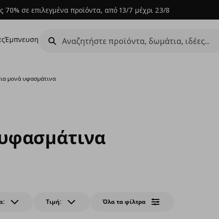
ς 70% σε επιλεγμένα προϊόντα, από 13/7 μέχρι 23/8
ες
Έμπνευση
ια μονά υφασμάτινα
 υφασμάτινα
α:
Τιμή:
Όλα τα φίλτρα