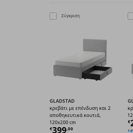
Σύγκριση
GLADSTAD
G
κρεβάτι με επένδυση και 2
κρ
αποθηκευτικά κουτιά,
12
Τ
€
120x200 cm
Τρέχουσα τιμή
€ 399
399
€
,
00
14