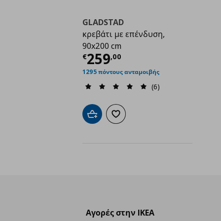
GLADSTAD
κρεβάτι με επένδυση,
90x200 cm
Τρέχουσα τιμή
€ 259
259
€
,
00
1295 πόντους ανταμοιβής
(6)
Προσθήκη στο καλάθι
Προσθήκη στα αγαπημένα
Αγορές στην IKEA