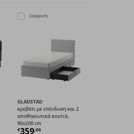
Σύγκριση
GLADSTAD
κρεβάτι με επένδυση και 2
αποθηκευτικά κουτιά,
ή
€ 109,00
90x200 cm
Τρέχουσα τιμή
€ 359,00
359
€
,
00