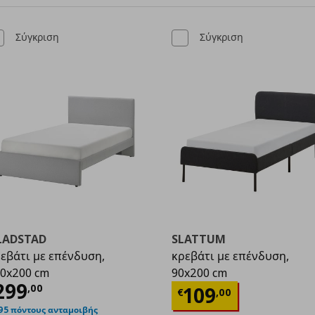
Σύγκριση
Σύγκριση
LADSTAD
SLATTUM
εβάτι με επένδυση,
κρεβάτι με επένδυση,
0x200 cm
90x200 cm
ρέχουσα τιμή
€ 299,00
299
Τρέχουσα τιμ
,
00
109
€
,
00
,00
95 πόντους ανταμοιβής