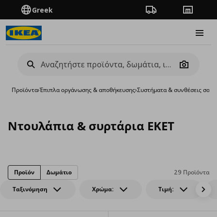
Greek
Πορεία παραγγελίας
Καταστή
Burge
Camera
Προϊόντα
›
Έπιπλα οργάνωσης & αποθήκευσης
›
Συστήματα & συνθέσεις σαλο
Ντουλάπια & συρτάρια ΕΚΕΤ
Προϊόν
Δωμάτιο
29 Προϊόντα
Ταξινόμηση
Χρώμα:
Τιμή: