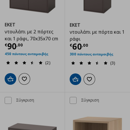
EKET
EKET
ντουλάπι με 2 πόρτες
ντουλάπι με πόρτα και 1
και 1 ράφι, 70x35x70 cm
ράφι
Τρέχουσα τιμή
€ 90,00
90
Τρέχουσα τιμ
60
€
,
00
€
,
00
450 πόντους ανταμοιβής
300 πόντους ανταμοιβής
(2)
(3)
Προσθήκη στο καλάθι
Προσθήκη στα αγαπημένα
Προσθήκη στο καλάθι
Προσθήκη στα αγαπημ
Σύγκριση
Σύγκριση