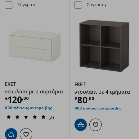
Σύγκριση
Σύγκριση
EKET
EKET
ντουλάπι με 2 συρτάρια
ντουλάπι με 4 τμήματα
Τρέχουσα τιμή
€ 120,00
120
Τρέχουσα τιμ
80
€
,
00
€
,
00
600 πόντους ανταμοιβής
400 πόντους ανταμοιβής
(2)
Προσθήκη στο καλάθι
Προσθήκη στα αγαπημ
Προσθήκη στο καλάθι
Προσθήκη στα αγαπημένα