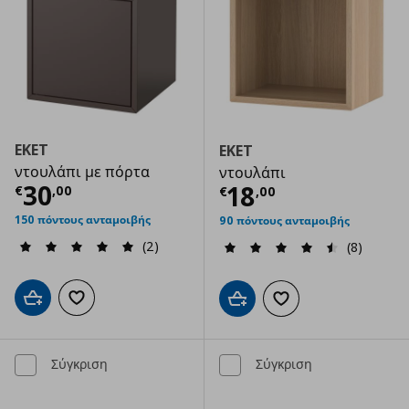
EKET
EKET
ντουλάπι με πόρτα
ντουλάπι
Τρέχουσα τιμή
€ 30,00
30
Τρέχουσα τιμ
18
€
,
00
€
,
00
150 πόντους ανταμοιβής
90 πόντους ανταμοιβής
(2)
(8)
Προσθήκη στο καλάθι
Προσθήκη στα αγαπημένα
Προσθήκη στο καλάθι
Προσθήκη στα αγαπημ
Σύγκριση
Σύγκριση