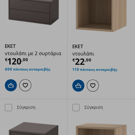
EKET
EKET
ντουλάπι με 2 συρτάρια
ντουλάπι
Τρέχουσα τιμή
€ 120,00
120
Τρέχουσα τιμ
22
€
,
00
€
,
00
600 πόντους ανταμοιβής
110 πόντους ανταμοιβής
Προσθήκη στο καλάθι
Προσθήκη στα αγαπημένα
Προσθήκη στο καλάθι
Προσθήκη στα αγαπημ
Σύγκριση
Σύγκριση