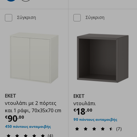
Σύγκριση
Σύγκριση
EKET
EKET
ντουλάπι με 2 πόρτες
ντουλάπι
Τρέχουσα τιμ
18
€
,
00
και 1 ράφι, 70x35x70 cm
Τρέχουσα τιμή
€ 90,00
90
€
,
00
90 πόντους ανταμοιβής
450 πόντους ανταμοιβής
(7)
(4)