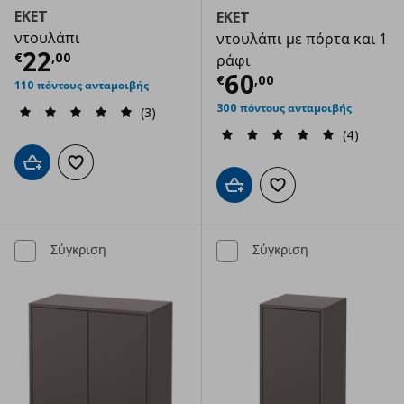
EKET
EKET
ντουλάπι
ντουλάπι με πόρτα και 1
Τρέχουσα τιμή
€ 22,00
22
€
,
00
ράφι
Τρέχουσα τιμ
60
€
,
00
110 πόντους ανταμοιβής
300 πόντους ανταμοιβής
(3)
(4)
Προσθήκη στο καλάθι
Προσθήκη στα αγαπημένα
Προσθήκη στο καλάθι
Προσθήκη στα αγαπημ
Σύγκριση
Σύγκριση