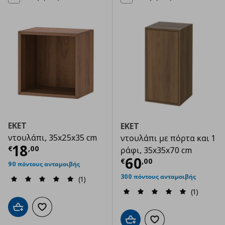
EKET
EKET
ντουλάπι, 35x25x35 cm
ντουλάπι με πόρτα και 1
Τρέχουσα τιμή
€ 18,00
18
€
,
00
ράφι, 35x35x70 cm
Τρέχουσα τιμ
60
€
,
00
90 πόντους ανταμοιβής
300 πόντους ανταμοιβής
(1)
(1)
Προσθήκη στο καλάθι
Προσθήκη στα αγαπημένα
Προσθήκη στο καλάθι
Προσθήκη στα αγαπημ