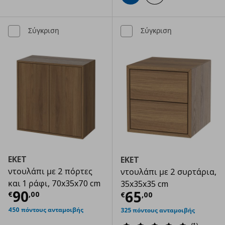
Σύγκριση
Σύγκριση
EKET
EKET
ντουλάπι με 2 πόρτες
ντουλάπι με 2 συρτάρια,
και 1 ράφι, 70x35x70 cm
35x35x35 cm
Τρέχουσα τιμή
€ 90,00
90
Τρέχουσα τιμ
65
€
,
00
€
,
00
450 πόντους ανταμοιβής
325 πόντους ανταμοιβής