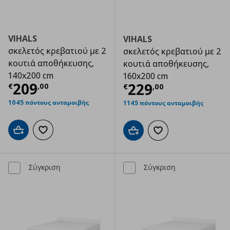
VIHALS
VIHALS
σκελετός κρεβατιού με 2
σκελετός κρεβατιού με 2
κουτιά αποθήκευσης,
κουτιά αποθήκευσης,
140x200 cm
160x200 cm
Τρέχουσα τιμή
€ 209,00
209
Τρέχουσα τιμ
229
€
,
00
€
,
00
1045 πόντους ανταμοιβής
1145 πόντους ανταμοιβής
Προσθήκη στο καλάθι
Προσθήκη στα αγαπημένα
Προσθήκη στο καλάθι
Προσθήκη στα αγαπημ
Σύγκριση
Σύγκριση