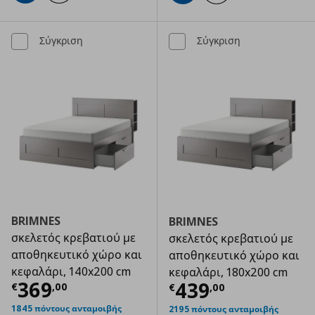
Σύγκριση
Σύγκριση
BRIMNES
BRIMNES
σκελετός κρεβατιού με
σκελετός κρεβατιού με
αποθηκευτικό χώρο και
αποθηκευτικό χώρο και
κεφαλάρι, 140x200 cm
κεφαλάρι, 180x200 cm
Τρέχουσα τιμή
€ 369,00
369
Τρέχουσα τιμ
439
€
,
00
€
,
00
1845 πόντους ανταμοιβής
2195 πόντους ανταμοιβής