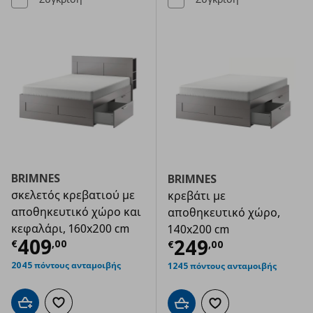
BRIMNES
BRIMNES
σκελετός κρεβατιού με
κρεβάτι με
αποθηκευτικό χώρο και
αποθηκευτικό χώρο,
κεφαλάρι, 160x200 cm
140x200 cm
Τρέχουσα τιμή
€ 409,00
409
Τρέχουσα τιμ
249
€
,
00
€
,
00
2045 πόντους ανταμοιβής
1245 πόντους ανταμοιβής
Προσθήκη στο καλάθι
Προσθήκη στα αγαπημένα
Προσθήκη στο καλάθι
Προσθήκη στα αγαπημ