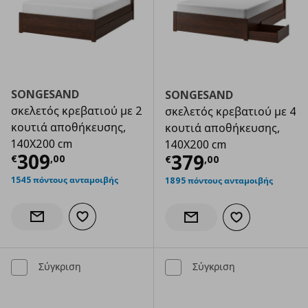
SONGESAND
SONGESAND
σκελετός κρεβατιού με 2
σκελετός κρεβατιού με 4
κουτιά αποθήκευσης,
κουτιά αποθήκευσης,
140X200 cm
140X200 cm
Τρέχουσα τιμή
€ 309,00
309
Τρέχουσα τιμ
379
€
,
00
€
,
00
1545 πόντους ανταμοιβής
1895 πόντους ανταμοιβής
Προσθήκη στα αγαπημένα
Ενημέρωση διαθεσιμότητας
Προσθήκη στα α
Ενημέρωση διαθεσιμότητας
Σύγκριση
Σύγκριση