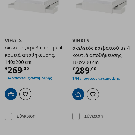
VIHALS
VIHALS
σκελετός κρεβατιού με 4
σκελετός κρεβατιού με 4
κουτιά αποθήκευσης,
κουτιά αποθήκευσης,
140x200 cm
160x200 cm
Τρέχουσα τιμή
€ 269,00
269
Τρέχουσα τιμ
289
€
,
00
€
,
00
1345 πόντους ανταμοιβής
1445 πόντους ανταμοιβής
Προσθήκη στο καλάθι
Προσθήκη στα αγαπημένα
Προσθήκη στο καλάθι
Προσθήκη στα αγαπημ
Σύγκριση
Σύγκριση