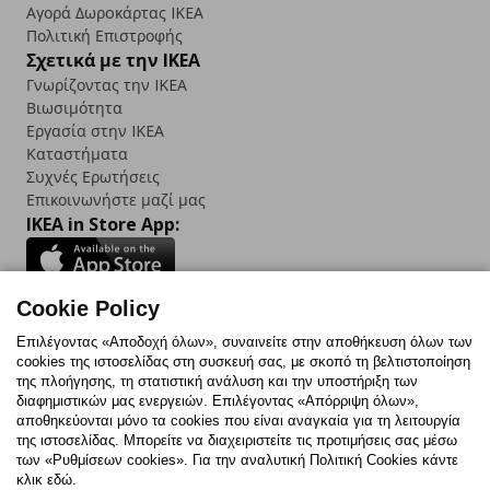
Αγορά Δωρoκάρτας IKEA
Πολιτική Επιστροφής
Σχετικά με την IKEA
Γνωρίζοντας την IKEA
Βιωσιμότητα
Εργασία στην IKEA
Καταστήματα
Συχνές Ερωτήσεις
Επικοινωνήστε μαζί μας
IKEA in Store App:
Cookie Policy
Follow us:
Επιλέγοντας «Αποδοχή όλων», συναινείτε στην αποθήκευση όλων των
cookies της ιστοσελίδας στη συσκευή σας, με σκοπό τη βελτιστοποίηση
Facebook
Instagram
TikTok
Youtube
Pinterest
Twitter
της πλοήγησης, τη στατιστική ανάλυση και την υποστήριξη των
διαφημιστικών μας ενεργειών. Επιλέγοντας «Απόρριψη όλων»,
αποθηκεύονται μόνο τα cookies που είναι αναγκαία για τη λειτουργία
της ιστοσελίδας. Μπορείτε να διαχειριστείτε τις προτιμήσεις σας μέσω
των «Ρυθμίσεων cookies». Για την αναλυτική Πολιτική Cookies κάντε
κλικ εδώ.