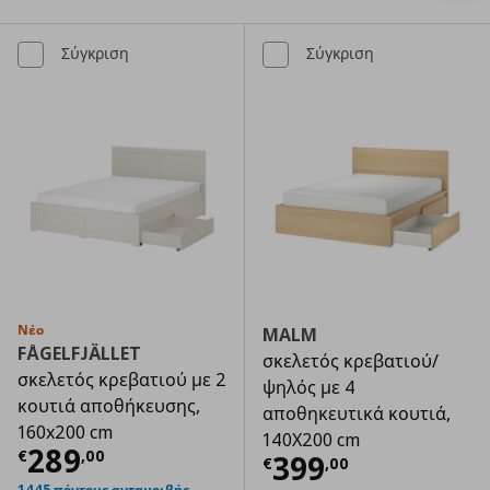
Σύγκριση
Σύγκριση
Νέο
MALM
FÅGELFJÄLLET
σκελετός κρεβατιού/
σκελετός κρεβατιού με 2
ψηλός με 4
κουτιά αποθήκευσης,
αποθηκευτικά κουτιά,
160x200 cm
140X200 cm
Τρέχουσα τιμή
€ 289,00
289
€
,
00
Τρέχουσα τιμ
399
€
,
00
1445 πόντους ανταμοιβής