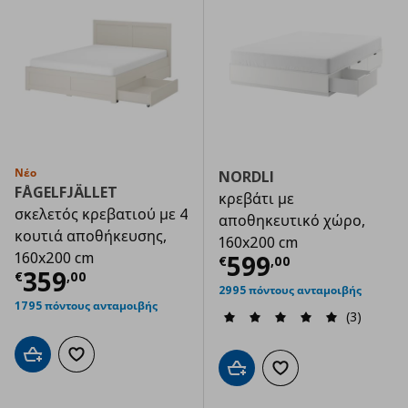
Νέο
NORDLI
FÅGELFJÄLLET
κρεβάτι με
σκελετός κρεβατιού με 4
αποθηκευτικό χώρο,
κουτιά αποθήκευσης,
160x200 cm
160x200 cm
Τρέχουσα τιμ
599
€
,
00
Τρέχουσα τιμή
€ 359,00
359
€
,
00
2995 πόντους ανταμοιβής
1795 πόντους ανταμοιβής
(3)
Προσθήκη στο καλάθι
Προσθήκη στα αγαπημένα
Προσθήκη στο καλάθι
Προσθήκη στα αγαπημ