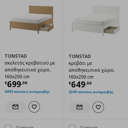
TONSTAD
TONSTAD
σκελετός κρεβατιού με
κρεβάτι με
αποθηκευτικό χώρο,
αποθηκευτικό χώρο,
160x200 cm
160x200 cm
Τρέχουσα τιμή
€ 699,00
699
Τρέχουσα τιμ
649
€
,
00
€
,
00
3495 πόντους ανταμοιβής
3245 πόντους ανταμοιβής
Προσθήκη στα αγαπημένα
Ενημέρωση διαθεσιμότητας
Προσθήκη στα α
Ενημέρωση διαθεσιμότητας
Σύγκριση
Σύγκριση