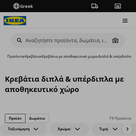
Greek
Πορεία παραγγελίας
Καταστή
Burge
Camera
Προϊόντα
›
Κρεβάτια
›
Κρεβάτια με αποθηκευτικό χώρο
›
Διπλά & υπέρδιπλα
Κρεβάτια διπλά & υπέρδιπλα με
αποθηκευτικό χώρο
Προϊόν
Δωμάτιο
79 Προϊόντα
Ταξινόμηση
Χρώμα:
Τιμή: