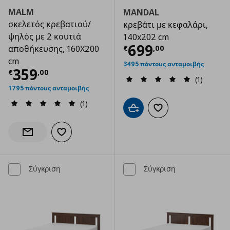
MALM
MANDAL
σκελετός κρεβατιού/
κρεβάτι με κεφαλάρι,
ψηλός με 2 κουτιά
140x202 cm
Τρέχουσα τιμ
699
€
,
00
αποθήκευσης, 160X200
cm
3495 πόντους ανταμοιβής
Τρέχουσα τιμή
€ 359,00
359
€
,
00
(1)
1795 πόντους ανταμοιβής
(1)
Προσθήκη στο καλάθι
Προσθήκη στα αγαπημ
Προσθήκη στα αγαπημένα
Ενημέρωση διαθεσιμότητας
Σύγκριση
Σύγκριση