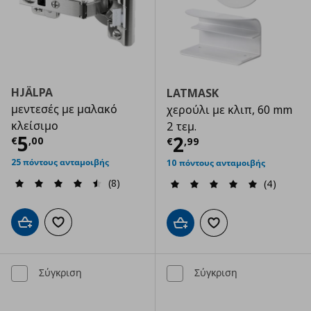
HJÄLPA
LATMASK
μεντεσές με μαλακό
χερούλι με κλιπ, 60 mm
κλείσιμο
2 τεμ.
Τρέχουσα τιμή
€ 5,00
5
Τρέχουσα τιμ
2
€
,
00
€
,
99
25 πόντους ανταμοιβής
10 πόντους ανταμοιβής
(8)
(4)
Προσθήκη στο καλάθι
Προσθήκη στα αγαπημένα
Προσθήκη στο καλάθι
Προσθήκη στα αγαπημ
Σύγκριση
Σύγκριση