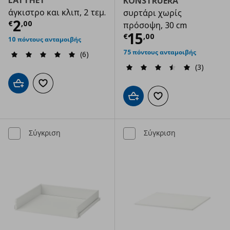
KONSTRUERA
άγκιστρο και κλιπ, 2 τεμ.
συρτάρι χωρίς
Τρέχουσα τιμή
€ 2,00
2
€
,
00
πρόσοψη, 30 cm
Τρέχουσα τιμ
15
€
,
00
10 πόντους ανταμοιβής
75 πόντους ανταμοιβής
(6)
(3)
Προσθήκη στο καλάθι
Προσθήκη στα αγαπημένα
Προσθήκη στο καλάθι
Προσθήκη στα αγαπημ
Σύγκριση
Σύγκριση