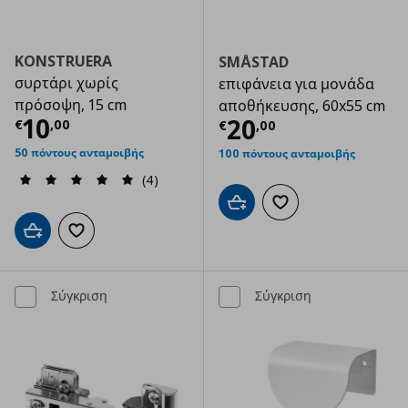
KONSTRUERA
SMÅSTAD
συρτάρι χωρίς
επιφάνεια για μονάδα
πρόσοψη, 15 cm
αποθήκευσης, 60x55 cm
Τρέχουσα τιμή
€ 10,00
10
Τρέχουσα τιμ
20
€
,
00
€
,
00
50 πόντους ανταμοιβής
100 πόντους ανταμοιβής
(4)
Προσθήκη στο καλάθι
Προσθήκη στα αγαπημ
Προσθήκη στο καλάθι
Προσθήκη στα αγαπημένα
Σύγκριση
Σύγκριση