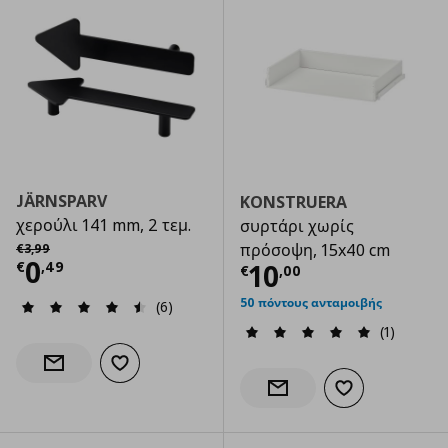
JÄRNSPARV
KONSTRUERA
χερούλι 141 mm, 2 τεμ.
συρτάρι χωρίς
Αρχική τιμή
€ 3,99
πρόσοψη, 15x40 cm
€
3
,
99
Τρέχουσα τιμή
€ 0,49
0
Τρέχουσα τιμ
10
€
,
49
€
,
00
50 πόντους ανταμοιβής
(6)
(1)
Προσθήκη στα αγαπημένα
Ενημέρωση διαθεσιμότητας
Προσθήκη στα α
Ενημέρωση διαθεσιμότητας