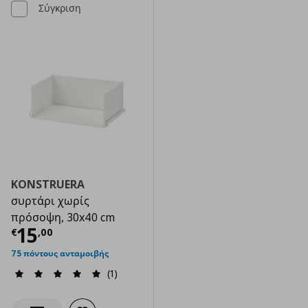
Σύγκριση
KONSTRUERA
συρτάρι χωρίς
πρόσοψη, 30x40 cm
Τρέχουσα τιμή
€ 15,00
15
€
,
00
75 πόντους ανταμοιβής
(1)