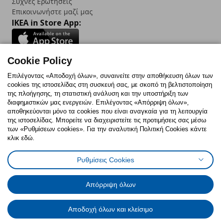
Συχνές Ερωτήσεις
Επικοινωνήστε μαζί μας
IKEA in Store App:
Cookie Policy
Follow us:
Επιλέγοντας «Αποδοχή όλων», συναινείτε στην αποθήκευση όλων των
cookies της ιστοσελίδας στη συσκευή σας, με σκοπό τη βελτιστοποίηση
Facebook
Instagram
TikTok
Youtube
Pinterest
Twitter
της πλοήγησης, τη στατιστική ανάλυση και την υποστήριξη των
διαφημιστικών μας ενεργειών. Επιλέγοντας «Απόρριψη όλων»,
αποθηκεύονται μόνο τα cookies που είναι αναγκαία για τη λειτουργία
της ιστοσελίδας. Μπορείτε να διαχειριστείτε τις προτιμήσεις σας μέσω
των «Ρυθμίσεων cookies». Για την αναλυτική Πολιτική Cookies κάντε
κλικ εδώ.
Πολιτική Cookies
Δήλωση ψηφιακής προσβασιμότητας
Ρυθμίσεις Cookies
Ρυθμίσεις cookies
Όροι Χρήσης
Γενική Πολιτική Προσωπικών Δεδομένων
Πολιτική Προσωπικών Δεδομένων για ΙΚΕΑ.gr
Απόρριψη όλων
Κώδικας Καταναλωτικής Δεοντολογίας
Αποδοχή όλων και κλείσιμο