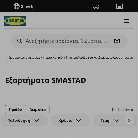
Greek
Πορεία παραγγελίας
Καταστή
Burge
Camera
Προϊόντα
›
Βρεφικά - Παιδικά είδη & έπιπλα
›
Βρεφικό Δωμάτιο
›
Σύστημα αποθ
Εξαρτήματα SMASTAD
Προϊόν
Δωμάτιο
15 Προϊόντα
Ταξινόμηση
Χρώμα:
Τιμή: