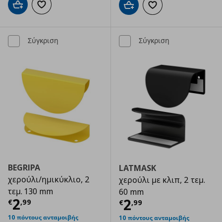
Προσθήκη στο καλάθι
Προσθήκη στα αγαπημένα
Προσθήκη στο καλάθι
Προσθήκη στα αγαπημ
Σύγκριση
Σύγκριση
BEGRIPA
LATMASK
χερούλι/ημικύκλιο, 2
χερούλι με κλιπ, 2 τεμ.
τεμ. 130 mm
60 mm
Τρέχουσα τιμή
€ 2,99
2
Τρέχουσα τιμ
2
€
,
99
€
,
99
10 πόντους ανταμοιβής
10 πόντους ανταμοιβής