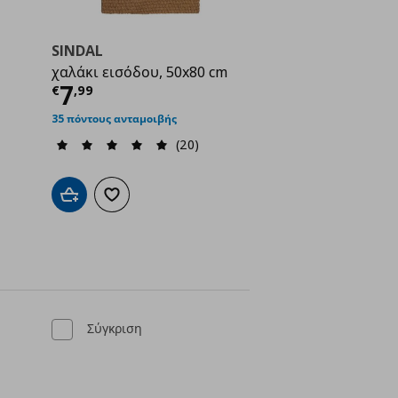
SINDAL
χαλάκι εισόδου, 50x80 cm
ή
€ 8,99
Τρέχουσα τιμή
€ 7,99
7
€
,
99
35 πόντους ανταμοιβής
(20)
ένα
Προσθήκη στο καλάθι
Προσθήκη στα αγαπημένα
Σύγκριση