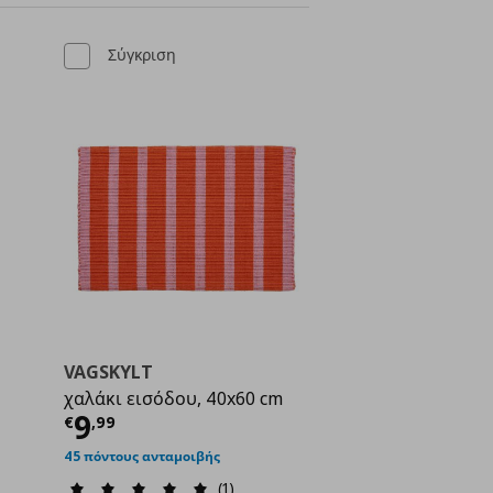
Σύγκριση
VAGSKYLT
χαλάκι εισόδου, 40x60 cm
ή
€ 6,99
Τρέχουσα τιμή
€ 9,99
9
€
,
99
45 πόντους ανταμοιβής
(1)