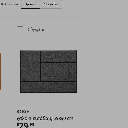
36 Προϊόντα
Προϊόν
Δωμάτιο
Σύγκριση
KÖGE
χαλάκι εισόδου, 69x90 cm
ή
€ 16,99
Τρέχουσα τιμή
€ 29,99
29
€
,
99