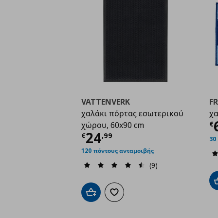
VATTENVERK
F
χαλάκι πόρτας εσωτερικού
χα
Τ
€
χώρου, 60x90 cm
Τρέχουσα τιμή
€ 24,
24
€
,
99
30
120 πόντους ανταμοιβής
(9)
Προσθήκη στο καλάθι
Προσθήκη στα αγαπημένα