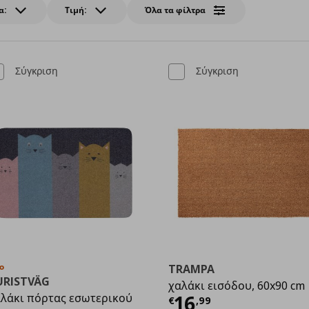
α:
Τιμή:
Όλα τα φίλτρα
Σύγκριση
Σύγκριση
ο
TRAMPA
URISTVÄG
χαλάκι εισόδου, 60x90 cm
Τρέχουσα τιμ
λάκι πόρτας εσωτερικού
16
9
€
,
99