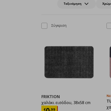
Ταξινόμηση
Χρώμ
Σύγκριση
Νέ
FRIKTION
T
χαλάκι εισόδου, 38x58 cm
χα
Τρέχουσα τιμή
€ 0,9
0
€
,
99