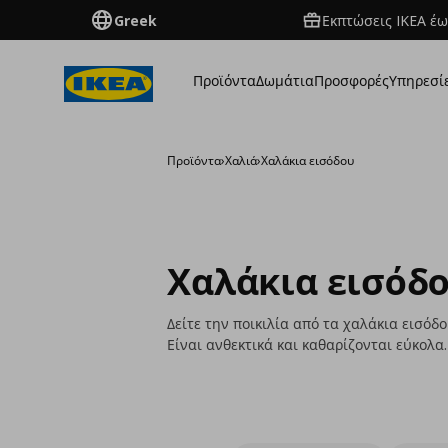
Greek
Εκπτώσεις IKEA έω
Προϊόντα
Δωμάτια
Προσφορές
Υπηρεσί
Προϊόντα
›
Χαλιά
›
Χαλάκια εισόδου
Χαλάκια εισόδ
Δείτε την ποικιλία από τα χαλάκια εισόδ
Είναι ανθεκτικά και καθαρίζονται εύκολα.