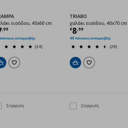
RAMPA
TRIABO
λάκι εισόδου, 40x60 cm
χαλάκι εισόδου, 40x70 cm
ρέχουσα τιμή
€ 7,99
Τρέχουσα τιμ
7
8
,
99
€
,
99
 πόντους ανταμοιβής
40 πόντους ανταμοιβής
99
(24)
(29)
Προσθήκη στο καλάθι
Προσθήκη στα αγαπημένα
Προσθήκη στο καλάθι
Προσθήκη στα αγαπημ
Σύγκριση
Σύγκριση