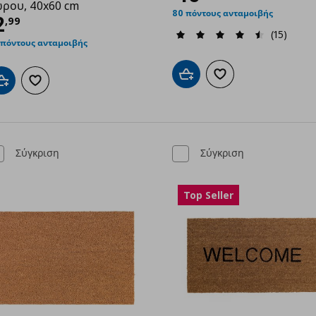
ρου, 40x60 cm
80 πόντους ανταμοιβής
ρέχουσα τιμή
€ 2,99
2
,
99
(15)
 πόντους ανταμοιβής
Προσθήκη στο καλάθι
Προσθήκη στα αγαπημ
Προσθήκη στο καλάθι
Προσθήκη στα αγαπημένα
Σύγκριση
Σύγκριση
Top Seller