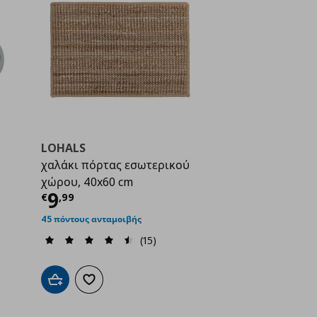
LOHALS
χαλάκι πόρτας εσωτερικού
ή
€ 12,99
χώρου, 40x60 cm
Τρέχουσα τιμή
€ 9,99
9
€
,
99
45 πόντους ανταμοιβής
(15)
ένα
Προσθήκη στο καλάθι
Προσθήκη στα αγαπημένα