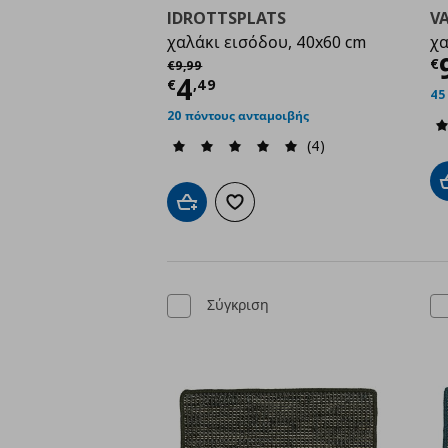
IDROTTSPLATS
V
χαλάκι εισόδου, 40x60 cm
χα
Τ
Αρχική τιμή
€ 9,99
€
€
9
,
99
Τρέχουσα τιμή
€ 4,4
4
€
,
49
45
20 πόντους ανταμοιβής
(4)
Προσθήκη στο καλάθι
Προσθήκη στα αγαπημένα
Σύγκριση