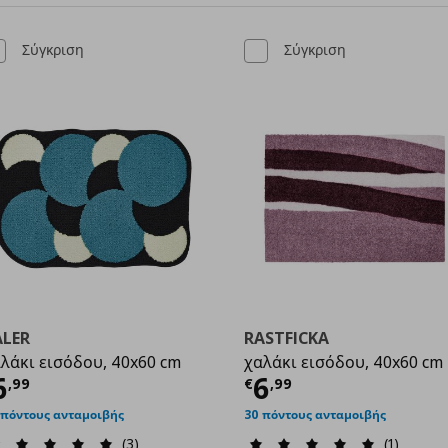
Σύγκριση
Σύγκριση
ALER
RASTFICKA
λάκι εισόδου, 40x60 cm
χαλάκι εισόδου, 40x60 cm
ρέχουσα τιμή
€ 6,99
Τρέχουσα τιμ
6
6
,
99
€
,
99
99
 πόντους ανταμοιβής
30 πόντους ανταμοιβής
(3)
(1)