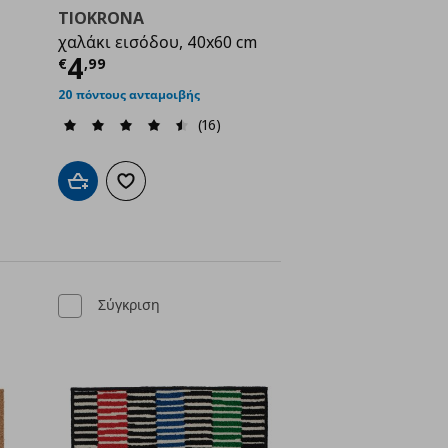
TIOKRONA
χαλάκι εισόδου, 40x60 cm
ή
€ 7,99
Τρέχουσα τιμή
€ 4,99
4
€
,
99
20 πόντους ανταμοιβής
(16)
ένα
Προσθήκη στο καλάθι
Προσθήκη στα αγαπημένα
Σύγκριση