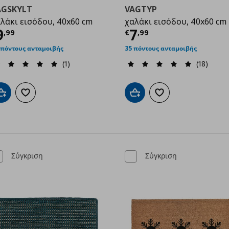
AGSKYLT
VAGTYP
λάκι εισόδου, 40x60 cm
χαλάκι εισόδου, 40x60 cm
ρέχουσα τιμή
€ 9,99
Τρέχουσα τιμ
9
7
,
99
€
,
99
9
 πόντους ανταμοιβής
35 πόντους ανταμοιβής
(1)
(18)
Προσθήκη στο καλάθι
Προσθήκη στα αγαπημένα
Προσθήκη στο καλάθι
Προσθήκη στα αγαπημ
Σύγκριση
Σύγκριση