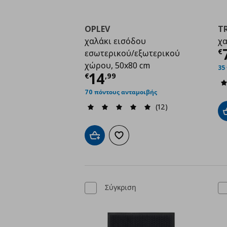
OPLEV
T
χαλάκι εισόδου
χα
Τ
€
εσωτερικού/εξωτερικού
χώρου, 50x80 cm
35
Τρέχουσα τιμή
€ 14,
14
€
,
99
70 πόντους ανταμοιβής
(12)
Προσθήκη στο καλάθι
Προσθήκη στα αγαπημένα
Σύγκριση