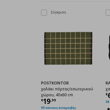
Σύγκριση
POSTKONTOR
R
χαλάκι πόρτας/εσωτερικού
χα
Τ
€
χώρου, 40x60 cm
Τρέχουσα τιμή
€ 19,
19
€
,
99
30
95 πόντους ανταμοιβής