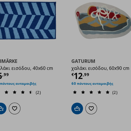
RIMÄRKE
GATURUM
λάκι εισόδου, 40x60 cm
χαλάκι εισόδου, 60x90 cm
ρέχουσα τιμή
€ 6,99
Τρέχουσα τιμ
6
12
,
99
€
,
99
99
 πόντους ανταμοιβής
60 πόντους ανταμοιβής
(2)
(2)
Προσθήκη στο καλάθι
Προσθήκη στα αγαπημένα
Προσθήκη στο καλάθι
Προσθήκη στα αγαπημ