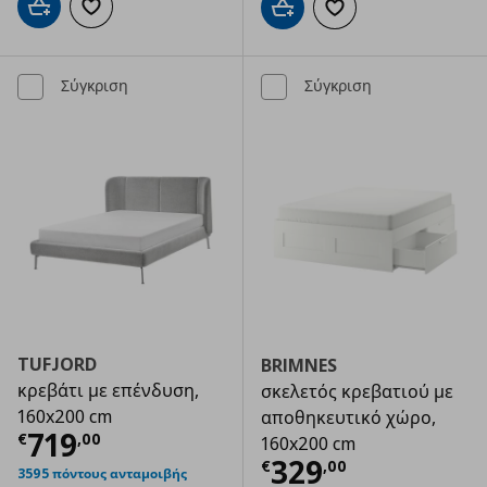
Προσθήκη στο καλάθι
Προσθήκη στα αγαπημένα
Προσθήκη στο καλάθι
Προσθήκη στα αγαπημ
Σύγκριση
Σύγκριση
TUFJORD
BRIMNES
κρεβάτι με επένδυση,
σκελετός κρεβατιού με
160x200 cm
αποθηκευτικό χώρο,
Τρέχουσα τιμή
€ 719,00
719
€
,
00
160x200 cm
Τρέχουσα τιμ
329
€
,
00
3595 πόντους ανταμοιβής