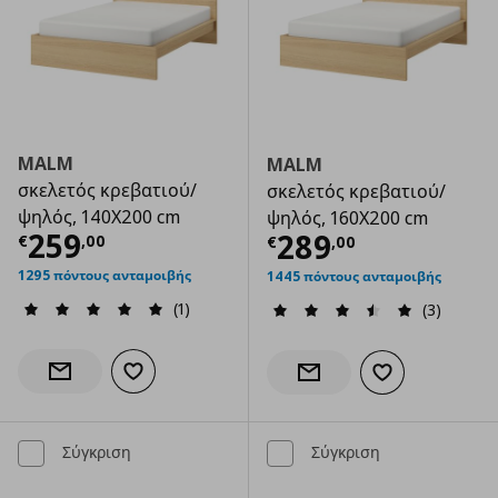
MALM
MALM
σκελετός κρεβατιού/
σκελετός κρεβατιού/
ψηλός, 140X200 cm
ψηλός, 160X200 cm
Τρέχουσα τιμή
€ 259,00
259
Τρέχουσα τιμ
289
€
,
00
€
,
00
1295 πόντους ανταμοιβής
1445 πόντους ανταμοιβής
(1)
(3)
Προσθήκη στα αγαπημένα
Ενημέρωση διαθεσιμότητας
Προσθήκη στα α
Ενημέρωση διαθεσιμότητας
Σύγκριση
Σύγκριση