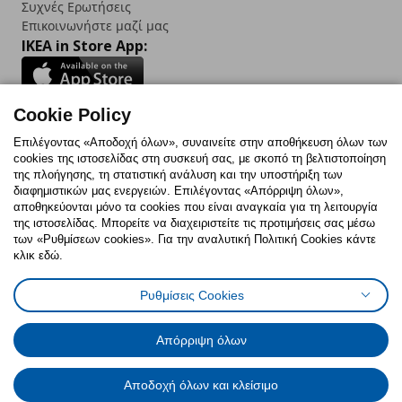
Συχνές Ερωτήσεις
Επικοινωνήστε μαζί μας
IKEA in Store App:
Cookie Policy
Follow us:
Επιλέγοντας «Αποδοχή όλων», συναινείτε στην αποθήκευση όλων των
cookies της ιστοσελίδας στη συσκευή σας, με σκοπό τη βελτιστοποίηση
Facebook
Instagram
TikTok
Youtube
Pinterest
Twitter
της πλοήγησης, τη στατιστική ανάλυση και την υποστήριξη των
διαφημιστικών μας ενεργειών. Επιλέγοντας «Απόρριψη όλων»,
αποθηκεύονται μόνο τα cookies που είναι αναγκαία για τη λειτουργία
της ιστοσελίδας. Μπορείτε να διαχειριστείτε τις προτιμήσεις σας μέσω
των «Ρυθμίσεων cookies». Για την αναλυτική Πολιτική Cookies κάντε
κλικ εδώ.
Πολιτική Cookies
Δήλωση ψηφιακής προσβασιμότητας
Ρυθμίσεις Cookies
Ρυθμίσεις cookies
Όροι Χρήσης
Γενική Πολιτική Προσωπικών Δεδομένων
Πολιτική Προσωπικών Δεδομένων για ΙΚΕΑ.gr
Απόρριψη όλων
Κώδικας Καταναλωτικής Δεοντολογίας
Αποδοχή όλων και κλείσιμο