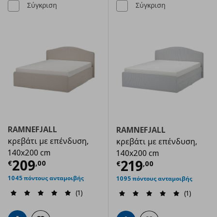
Σύγκριση
Σύγκριση
RAMNEFJALL
RAMNEFJALL
κρεβάτι με επένδυση,
κρεβάτι με επένδυση,
140x200 cm
140x200 cm
Τρέχουσα τιμή
€ 209,00
209
Τρέχουσα τιμ
219
€
,
00
€
,
00
1045 πόντους ανταμοιβής
1095 πόντους ανταμοιβής
(1)
(1)