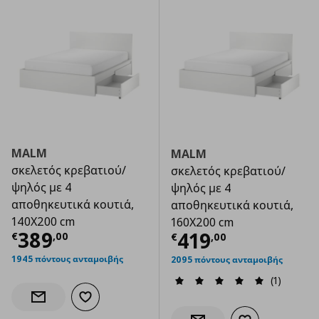
MALM
MALM
σκελετός κρεβατιού/
σκελετός κρεβατιού/
ψηλός με 4
ψηλός με 4
αποθηκευτικά κουτιά,
αποθηκευτικά κουτιά,
140X200 cm
160X200 cm
Τρέχουσα τιμή
€ 389,00
389
Τρέχουσα τιμ
419
€
,
00
€
,
00
1945 πόντους ανταμοιβής
2095 πόντους ανταμοιβής
(1)
Προσθήκη στα αγαπημένα
Ενημέρωση διαθεσιμότητας