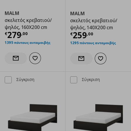
MALM
MALM
σκελετός κρεβατιού/
σκελετός κρεβατιού/
ψηλός, 160X200 cm
ψηλός, 140X200 cm
Τρέχουσα τιμή
€ 279,00
279
Τρέχουσα τιμ
259
€
,
00
€
,
00
1395 πόντους ανταμοιβής
1295 πόντους ανταμοιβής
Προσθήκη στα αγαπημένα
Ενημέρωση διαθεσιμότητας
Προσθήκη στα α
Ενημέρωση διαθεσιμότητας
Σύγκριση
Σύγκριση