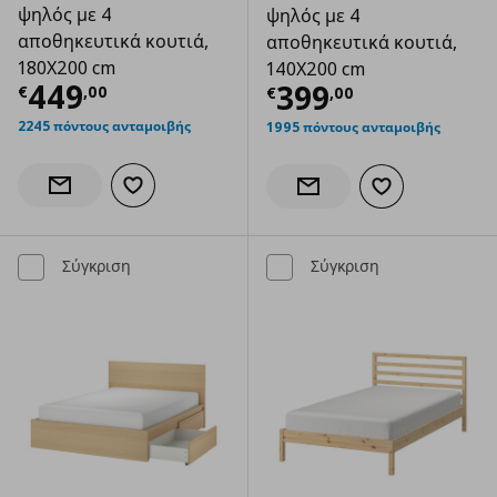
ψηλός με 4
ψηλός με 4
αποθηκευτικά κουτιά,
αποθηκευτικά κουτιά,
180X200 cm
140X200 cm
Τρέχουσα τιμή
€ 449,00
449
Τρέχουσα τιμ
399
€
,
00
€
,
00
2245 πόντους ανταμοιβής
1995 πόντους ανταμοιβής
Προσθήκη στα αγαπημένα
Ενημέρωση διαθεσιμότητας
Προσθήκη στα α
Ενημέρωση διαθεσιμότητας
Σύγκριση
Σύγκριση