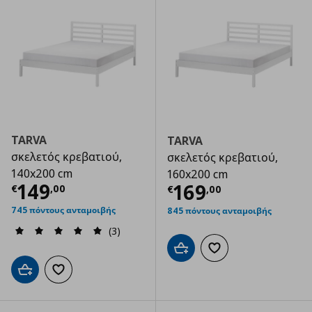
TARVA
TARVA
σκελετός κρεβατιού,
σκελετός κρεβατιού,
140x200 cm
160x200 cm
Τρέχουσα τιμή
€ 149,00
149
Τρέχουσα τιμ
169
€
,
00
€
,
00
745 πόντους ανταμοιβής
845 πόντους ανταμοιβής
(3)
Προσθήκη στο καλάθι
Προσθήκη στα αγαπημ
Προσθήκη στο καλάθι
Προσθήκη στα αγαπημένα