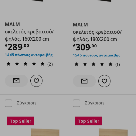
MALM
MALM
σκελετός κρεβατιού/
σκελετός κρεβατιού/
ψηλός, 160X200 cm
ψηλός, 180X200 cm
Τρέχουσα τιμή
€ 289,00
289
Τρέχουσα τιμ
309
€
,
00
€
,
00
1445 πόντους ανταμοιβής
1545 πόντους ανταμοιβής
(2)
(1)
Προσθήκη στα αγαπημένα
Ενημέρωση διαθεσιμότητας
Προσθήκη στα α
Ενημέρωση διαθεσιμότητας
Σύγκριση
Σύγκριση
Top Seller
Top Seller