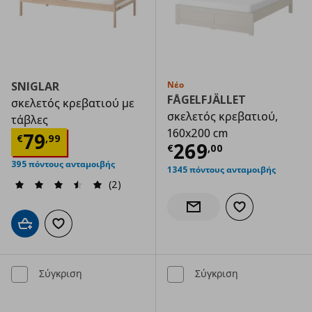
SNIGLAR
Νέο
FÅGELFJÄLLET
σκελετός κρεβατιού με
σκελετός κρεβατιού,
τάβλες
160x200 cm
Τρέχουσα τιμή
€ 79,99
79
€
,
99
Τρέχουσα τιμ
269
€
,
00
395 πόντους ανταμοιβής
1345 πόντους ανταμοιβής
(2)
Προσθήκη στα α
Ενημέρωση διαθεσιμότητας
Προσθήκη στο καλάθι
Προσθήκη στα αγαπημένα
Σύγκριση
Σύγκριση