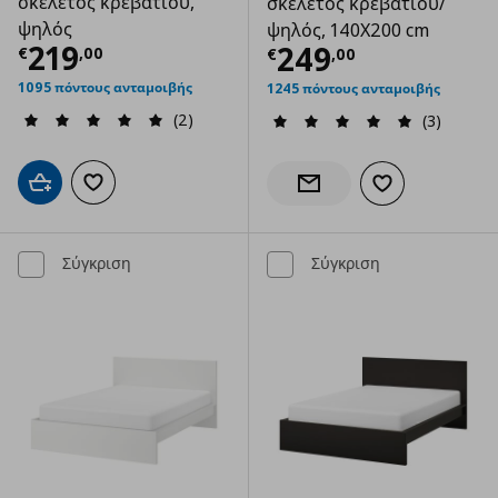
σκελετός κρεβατιού,
σκελετός κρεβατιού/
ψηλός
ψηλός, 140X200 cm
Τρέχουσα τιμή
€ 219,00
219
Τρέχουσα τιμ
249
€
,
00
€
,
00
1095 πόντους ανταμοιβής
1245 πόντους ανταμοιβής
(2)
(3)
Προσθήκη στο καλάθι
Προσθήκη στα αγαπημένα
Προσθήκη στα α
Ενημέρωση διαθεσιμότητας
Σύγκριση
Σύγκριση