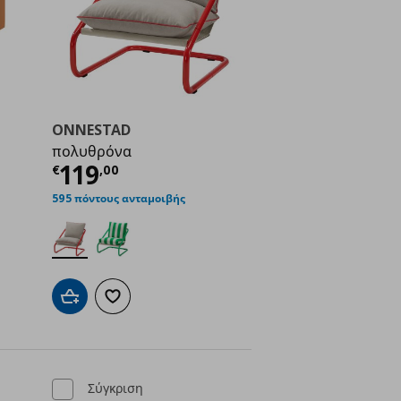
ONNESTAD
πολυθρόνα
ή
€ 599,00
Τρέχουσα τιμή
€ 119,00
119
€
,
00
595 πόντους ανταμοιβής
ένα
Προσθήκη στο καλάθι
Προσθήκη στα αγαπημένα
Σύγκριση