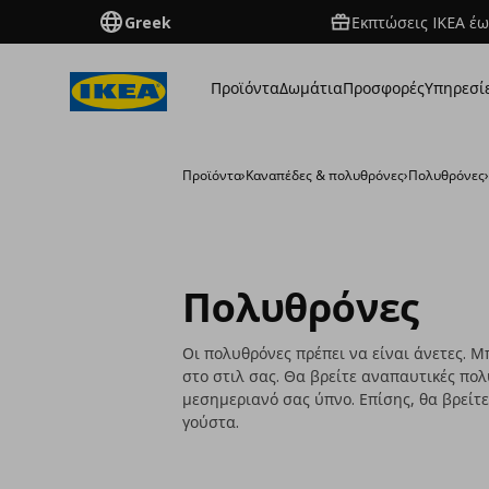
Greek
Εκπτώσεις IKEA έω
Προϊόντα
Δωμάτια
Προσφορές
Υπηρεσί
Προϊόντα
›
Καναπέδες & πολυθρόνες
›
Πολυθρόνες
Πολυθρόνες
Οι πολυθρόνες πρέπει να είναι άνετες. Μ
στο στιλ σας. Θα βρείτε αναπαυτικές πο
μεσημεριανό σας ύπνο. Επίσης, θα βρείτ
γούστα.