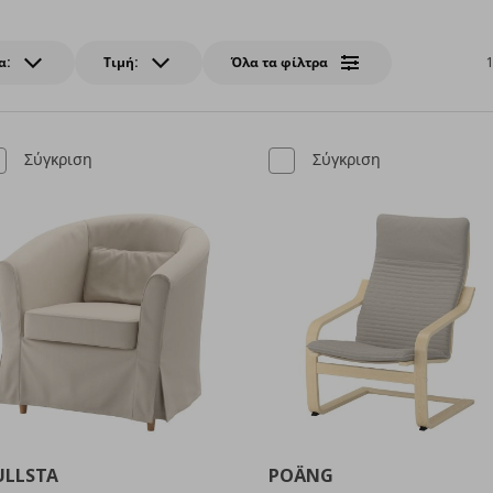
α:
Τιμή:
Όλα τα φίλτρα
Σύγκριση
Σύγκριση
ULLSTA
POÄNG