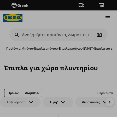
Greek
Πορεία παραγγελίας
Καταστή
Burge
Camera
Προϊόντα
›
Μπάνιο
›
Έπιπλα μπάνιου
›
Έπιπλα μπάνιου ENHET
›
Έπιπλα για χώ
Έπιπλα για χώρο πλυντηρίου
Προϊόν
Δωμάτιο
1 Προϊόντα
Ταξινόμηση
Τιμή:
Διαστάσεις