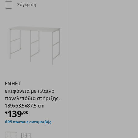
Σύγκριση
ENHET
επιφάνεια με πλαϊνο
πάνελ/πόδια στήριξης,
139x63.5x87.5 cm
Τρέχουσα τιμή
€ 139,00
139
€
,
00
695 πόντους ανταμοιβής