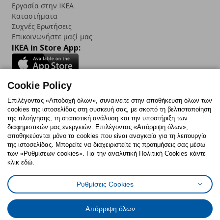
Εργασία στην IKEA
Καταστήματα
Συχνές Ερωτήσεις
Επικοινωνήστε μαζί μας
IKEA in Store App:
Cookie Policy
Follow us:
Επιλέγοντας «Αποδοχή όλων», συναινείτε στην αποθήκευση όλων των
cookies της ιστοσελίδας στη συσκευή σας, με σκοπό τη βελτιστοποίηση
Facebook
Instagram
TikTok
Youtube
Pinterest
Twitter
της πλοήγησης, τη στατιστική ανάλυση και την υποστήριξη των
διαφημιστικών μας ενεργειών. Επιλέγοντας «Απόρριψη όλων»,
αποθηκεύονται μόνο τα cookies που είναι αναγκαία για τη λειτουργία
της ιστοσελίδας. Μπορείτε να διαχειριστείτε τις προτιμήσεις σας μέσω
των «Ρυθμίσεων cookies». Για την αναλυτική Πολιτική Cookies κάντε
κλικ εδώ.
Πολιτική Cookies
Δήλωση ψηφιακής προσβασιμότητας
Ρυθμίσεις Cookies
Ρυθμίσεις cookies
Όροι Χρήσης
Γενική Πολιτική Προσωπικών Δεδομένων
Πολιτική Προσωπικών Δεδομένων για ΙΚΕΑ.gr
Απόρριψη όλων
Κώδικας Καταναλωτικής Δεοντολογίας