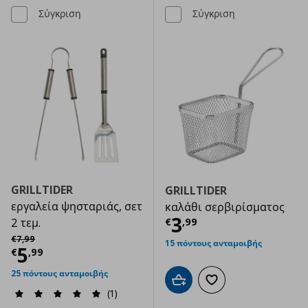
Σύγκριση
Σύγκριση
GRILLTIDER
GRILLTIDER
εργαλεία ψησταριάς, σετ
καλάθι σερβιρίσματος
Τρέχουσα τιμ
3
€
,
99
2 τεμ.
Αρχική τιμή
€ 7,99
€
7
,
99
15 πόντους ανταμοιβής
Τρέχουσα τιμή
€ 5,99
5
€
,
99
25 πόντους ανταμοιβής
Προσθήκη στο καλάθι
Προσθήκη στα αγαπημ
(1)