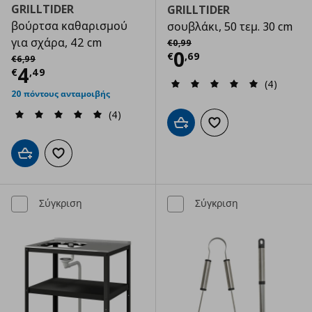
GRILLTIDER
GRILLTIDER
βούρτσα καθαρισμού
σουβλάκι, 50 τεμ. 30 cm
Αρχική τιμή
€ 0,99
για σχάρα, 42 cm
€
0
,
99
Τρέχουσα τιμ
0
Αρχική τιμή
€ 6,99
€
,
69
€
6
,
99
Τρέχουσα τιμή
€ 4,49
4
€
,
49
(4)
20 πόντους ανταμοιβής
(4)
Προσθήκη στο καλάθι
Προσθήκη στα αγαπημ
Προσθήκη στο καλάθι
Προσθήκη στα αγαπημένα
Σύγκριση
Σύγκριση