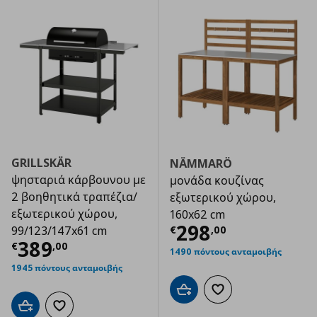
GRILLSKÄR
NÄMMARÖ
ψησταριά κάρβουνου με
μονάδα κουζίνας
2 βοηθητικά τραπέζια/
εξωτερικού χώρου,
εξωτερικού χώρου,
160x62 cm
Τρέχουσα τιμ
298
€
,
00
99/123/147x61 cm
Τρέχουσα τιμή
€ 389,00
389
€
,
00
1490 πόντους ανταμοιβής
1945 πόντους ανταμοιβής
Προσθήκη στο καλάθι
Προσθήκη στα αγαπημ
Προσθήκη στο καλάθι
Προσθήκη στα αγαπημένα