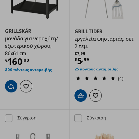
GRILLSKÄR
GRILLTIDER
μονάδα για νεροχύτη/
εργαλεία ψησταριάς, σετ
εξωτερικού χώρου,
2 τεμ.
Αρχική τιμή
€ 7,99
86x61 cm
€
7
,
99
Τρέχουσα τιμ
5
Τρέχουσα τιμή
€ 160,00
160
€
,
99
€
,
00
25 πόντους ανταμοιβής
800 πόντους ανταμοιβής
(4)
Προσθήκη στο καλάθι
Προσθήκη στα αγαπημένα
Προσθήκη στο καλάθι
Προσθήκη στα αγαπημ
Σύγκριση
Σύγκριση