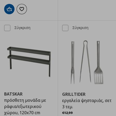
Προσθήκη στο καλάθι
Προσθήκη στα αγαπημένα
Σύγκριση
Σύγκριση
BATSKAR
GRILLTIDER
πρόσθετη μονάδα με
εργαλεία ψησταριάς, σετ
ράφια/εξωτερικού
3 τεμ.
Αρχική τιμή
€ 12,99
χώρου, 120x70 cm
€
12
,
99