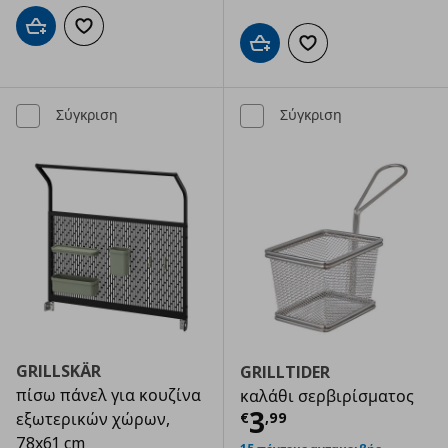
Προσθήκη στο καλάθι
Προσθήκη στα αγαπημένα
Προσθήκη στο καλάθι
Προσθήκη στα αγαπημ
Σύγκριση
Σύγκριση
GRILLSKÄR
GRILLTIDER
πίσω πάνελ για κουζίνα
καλάθι σερβιρίσματος
Τρέχουσα τιμ
3
€
,
99
εξωτερικών χώρων,
78x61 cm