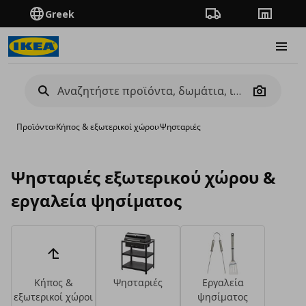
Greek
Πορεία παραγγελίας
Καταστή
Burge
Camera
Προϊόντα
›
Κήπος & εξωτερικοί χώροι
›
Ψησταριές
Ψησταριές εξωτερικού χώρου &
εργαλεία ψησίματος
Κήπος &
Ψησταριές
Εργαλεία
εξωτερικοί χώροι
ψησίματος