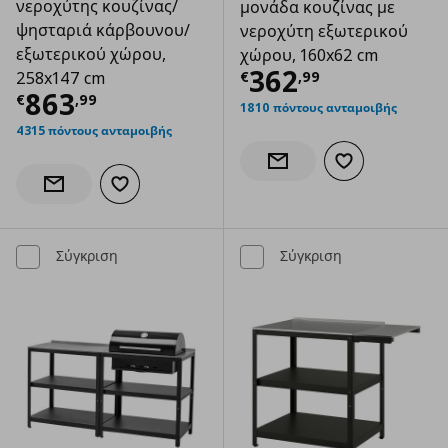
νεροχύτης κουζίνας/
μονάδα κουζίνας με
ψησταριά κάρβουνου/
νεροχύτη εξωτερικού
εξωτερικού χώρου,
χώρου, 160x62 cm
Τρέχουσα τιμ
362
€
,
99
258x147 cm
Τρέχουσα τιμή
€ 863,99
863
€
,
99
1810 πόντους ανταμοιβής
4315 πόντους ανταμοιβής
Προσθήκη στα α
Ενημέρωση διαθεσιμότητας
Προσθήκη στα αγαπημένα
Ενημέρωση διαθεσιμότητας
Σύγκριση
Σύγκριση