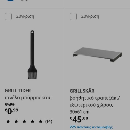
Σύγκριση
Σύγκριση
GRILLTIDER
GRILLSKÄR
πινέλο μπάρμπεκιου
βοηθητικό τραπεζάκι/
Αρχική τιμή
€ 1,99
εξωτερικού χώρου,
€
1
,
99
Τρέχουσα τιμή
€ 0,99
0
€
,
99
30x61 cm
Τρέχουσα τιμ
45
€
,
00
(14)
225 πόντους ανταμοιβής