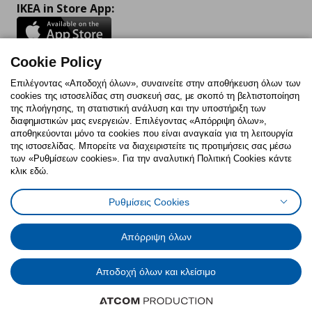
IKEA in Store App:
Cookie Policy
Follow us:
Επιλέγοντας «Αποδοχή όλων», συναινείτε στην αποθήκευση όλων των
cookies της ιστοσελίδας στη συσκευή σας, με σκοπό τη βελτιστοποίηση
Facebook
Instagram
TikTok
Youtube
Pinterest
Twitter
της πλοήγησης, τη στατιστική ανάλυση και την υποστήριξη των
διαφημιστικών μας ενεργειών. Επιλέγοντας «Απόρριψη όλων»,
αποθηκεύονται μόνο τα cookies που είναι αναγκαία για τη λειτουργία
της ιστοσελίδας. Μπορείτε να διαχειριστείτε τις προτιμήσεις σας μέσω
των «Ρυθμίσεων cookies». Για την αναλυτική Πολιτική Cookies κάντε
κλικ εδώ.
Πολιτική Cookies
Δήλωση ψηφιακής προσβασιμότητας
Ρυθμίσεις Cookies
Ρυθμίσεις cookies
Όροι Χρήσης
Γενική Πολιτική Προσωπικών Δεδομένων
Πολιτική Προσωπικών Δεδομένων για ΙΚΕΑ.gr
Απόρριψη όλων
Κώδικας Καταναλωτικής Δεοντολογίας
Αποδοχή όλων και κλείσιμο
© Inter-IKEA Systems B.V. 1999 - 2025