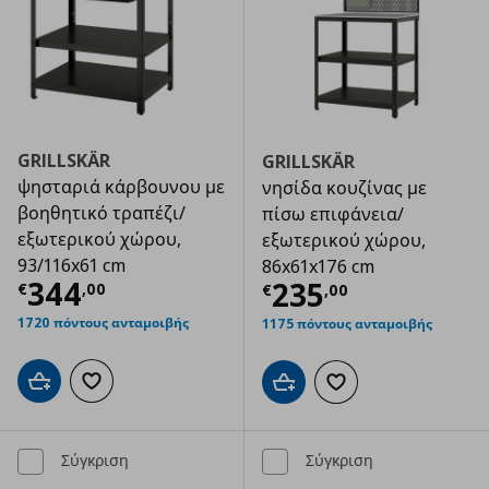
GRILLSKÄR
GRILLSKÄR
ψησταριά κάρβουνου με
νησίδα κουζίνας με
βοηθητικό τραπέζι/
πίσω επιφάνεια/
εξωτερικού χώρου,
εξωτερικού χώρου,
93/116x61 cm
86x61x176 cm
Τρέχουσα τιμή
€ 344,00
344
Τρέχουσα τιμ
235
€
,
00
€
,
00
1720 πόντους ανταμοιβής
1175 πόντους ανταμοιβής
Προσθήκη στο καλάθι
Προσθήκη στα αγαπημένα
Προσθήκη στο καλάθι
Προσθήκη στα αγαπημ
Σύγκριση
Σύγκριση