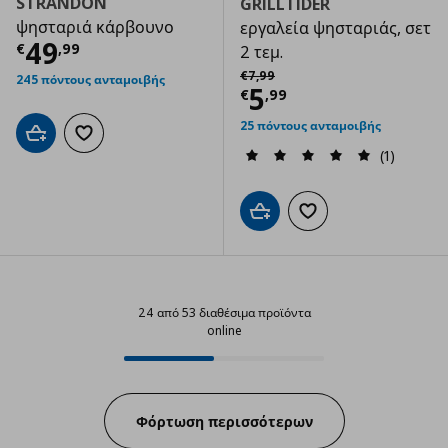
STRANDÖN
GRILLTIDER
ψησταριά κάρβουνο
εργαλεία ψησταριάς, σετ
Τρέχουσα τιμή
€ 49,99
49
€
,
99
2 τεμ.
Αρχική τιμή
€ 7,99
€
7
,
99
245 πόντους ανταμοιβής
Τρέχουσα τιμ
5
€
,
99
25 πόντους ανταμοιβής
Προσθήκη στο καλάθι
Προσθήκη στα αγαπημένα
(1)
Προσθήκη στο καλάθι
Προσθήκη στα αγαπημ
24 από 53 διαθέσιμα προϊόντα
online
24 από 53 διαθέσιμα προϊόντα on
Progress:
Φόρτωση περισσότερων