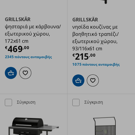
GRILLSKÄR
GRILLSKÄR
ψησταριά με κάρβουνα/
νησίδα κουζίνας με
εξωτερικού χώρου,
βοηθητικό τραπέζι/
172x61 cm
εξωτερικού χώρου,
Τρέχουσα τιμή
€ 469,00
469
€
,
00
93/116x61 cm
Τρέχουσα τιμ
215
€
,
00
2345 πόντους ανταμοιβής
1075 πόντους ανταμοιβής
Προσθήκη στο καλάθι
Προσθήκη στα αγαπημένα
Προσθήκη στο καλάθι
Προσθήκη στα αγαπημ
Σύγκριση
Σύγκριση