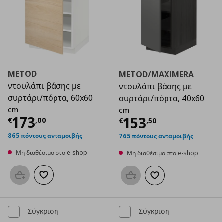
METOD
METOD/MAXIMERA
ντουλάπι βάσης με
ντουλάπι βάσης με
συρτάρι/πόρτα, 60x60
συρτάρι/πόρτα, 40x60
cm
cm
Τρέχουσα τιμή
€ 173,00
173
Τρέχουσα τιμ
153
€
,
00
€
,
50
865 πόντους ανταμοιβής
765 πόντους ανταμοιβής
Μη διαθέσιμο στο e-shop
Μη διαθέσιμο στο e-shop
Προσθήκη στο καλάθι
Προσθήκη στα αγαπημένα
Προσθήκη στο καλάθι
Προσθήκη στα αγαπημ
Σύγκριση
Σύγκριση