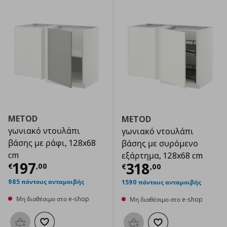
METOD
METOD
γωνιακό ντουλάπι
γωνιακό ντουλάπι
βάσης με ράφι, 128x68
βάσης με συρόμενο
cm
εξάρτημα, 128x68 cm
Τρέχουσα τιμή
€ 197,00
197
Τρέχουσα τιμ
318
€
,
00
€
,
00
985 πόντους ανταμοιβής
1590 πόντους ανταμοιβής
Μη διαθέσιμο στο e-shop
Μη διαθέσιμο στο e-shop
Προσθήκη στο καλάθι
Προσθήκη στα αγαπημένα
Προσθήκη στο καλάθι
Προσθήκη στα αγαπημ