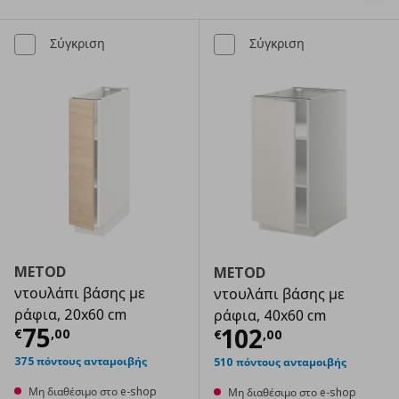
Σύγκριση
Σύγκριση
METOD
METOD
ντουλάπι βάσης με
ντουλάπι βάσης με
ράφια, 20x60 cm
ράφια, 40x60 cm
Τρέχουσα τιμή
€ 75,00
75
Τρέχουσα τιμ
102
€
,
00
€
,
00
375 πόντους ανταμοιβής
510 πόντους ανταμοιβής
Μη διαθέσιμο στο e-shop
Μη διαθέσιμο στο e-shop