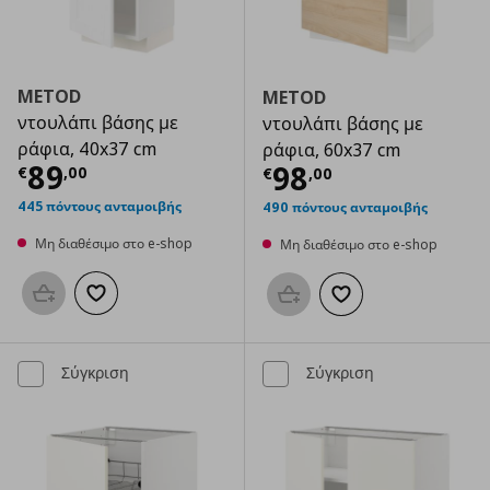
METOD
METOD
ντουλάπι βάσης με
ντουλάπι βάσης με
ράφια, 40x37 cm
ράφια, 60x37 cm
Τρέχουσα τιμή
€ 89,00
89
Τρέχουσα τιμ
98
€
,
00
€
,
00
445 πόντους ανταμοιβής
490 πόντους ανταμοιβής
Μη διαθέσιμο στο e-shop
Μη διαθέσιμο στο e-shop
Προσθήκη στο καλάθι
Προσθήκη στα αγαπημένα
Προσθήκη στο καλάθι
Προσθήκη στα αγαπημ
Σύγκριση
Σύγκριση