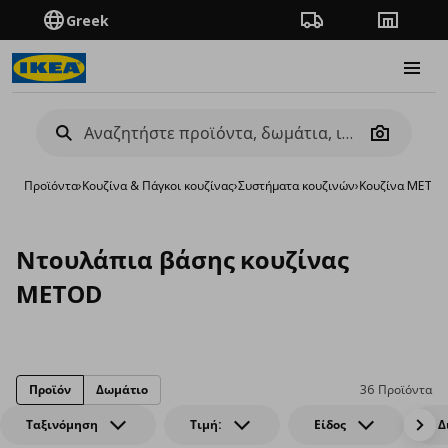
Greek
Πορεία παραγγελίας
Καταστή
Burge
Camera
Προϊόντα
›
Κουζίνα & Πάγκοι κουζίνας
›
Συστήματα κουζινών
›
Κουζίνα METO
Ντουλάπια βάσης κουζίνας
METOD
Προϊόν
Δωμάτιο
36 Προϊόντα
Ταξινόμηση
Τιμή:
Είδος
Δ