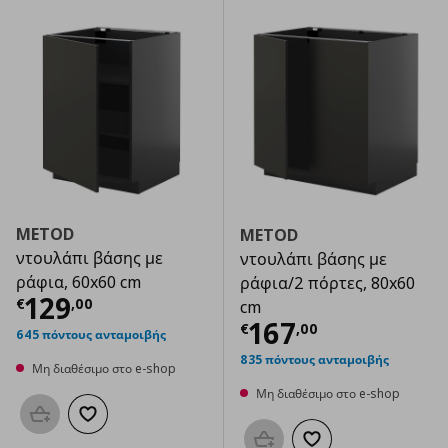
METOD
METOD
ντουλάπι βάσης με
ντουλάπι βάσης με
ράφια, 60x60 cm
ράφια/2 πόρτες, 80x60
Τρέχουσα τιμή
€ 129,00
129
€
,
00
cm
Τρέχουσα τιμ
167
€
,
00
645 πόντους ανταμοιβής
835 πόντους ανταμοιβής
Μη διαθέσιμο στο e-shop
Μη διαθέσιμο στο e-shop
Προσθήκη στο καλάθι
Προσθήκη στα αγαπημένα
Προσθήκη στο καλάθι
Προσθήκη στα αγαπημ