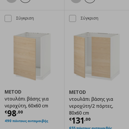
Σύγκριση
Σύγκριση
METOD
METOD
ντουλάπι βάσης για
ντουλάπι βάσης για
νεροχύτη, 60x60 cm
νεροχύτη/2 πόρτες,
Τρέχουσα τιμή
€ 98,00
98
€
,
00
80x60 cm
Τρέχουσα τιμ
131
€
,
00
490 πόντους ανταμοιβής
655 πόντους ανταμοιβής