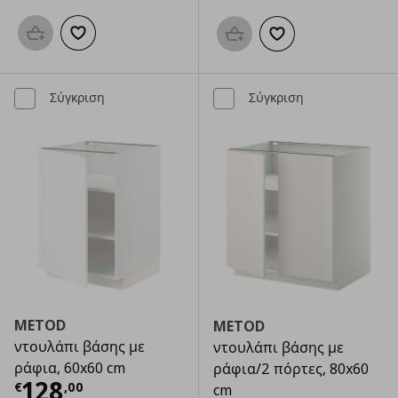
Προσθήκη στο καλάθι
Προσθήκη στα αγαπημένα
Προσθήκη στο καλάθι
Προσθήκη στα αγαπημ
Σύγκριση
Σύγκριση
METOD
METOD
ντουλάπι βάσης με
ντουλάπι βάσης με
ράφια, 60x60 cm
ράφια/2 πόρτες, 80x60
Τρέχουσα τιμή
€ 128,00
128
€
,
00
cm