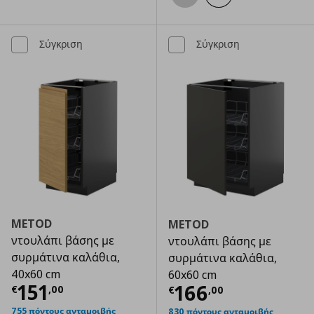
Σύγκριση
Σύγκριση
METOD
METOD
ντουλάπι βάσης με
ντουλάπι βάσης με
συρμάτινα καλάθια,
συρμάτινα καλάθια,
40x60 cm
60x60 cm
Τρέχουσα τιμή
€ 151,00
151
Τρέχουσα τιμ
166
€
,
00
€
,
00
755 πόντους ανταμοιβής
830 πόντους ανταμοιβής