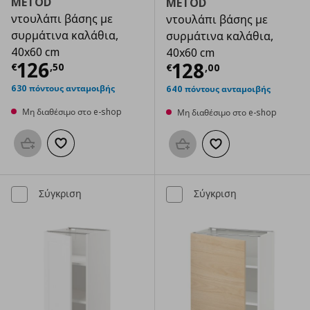
METOD
METOD
ντουλάπι βάσης με
ντουλάπι βάσης με
συρμάτινα καλάθια,
συρμάτινα καλάθια,
40x60 cm
40x60 cm
Τρέχουσα τιμή
€ 126,50
126
Τρέχουσα τιμ
128
€
,
50
€
,
00
630 πόντους ανταμοιβής
640 πόντους ανταμοιβής
Μη διαθέσιμο στο e-shop
Μη διαθέσιμο στο e-shop
Προσθήκη στο καλάθι
Προσθήκη στα αγαπημένα
Προσθήκη στο καλάθι
Προσθήκη στα αγαπημ
Σύγκριση
Σύγκριση