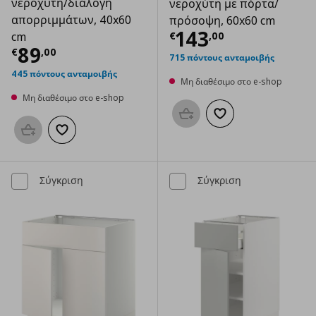
νεροχύτη/διαλογή
νεροχύτη με πόρτα/
απορριμμάτων, 40x60
πρόσοψη, 60x60 cm
Τρέχουσα τιμ
143
€
,
00
cm
Τρέχουσα τιμή
€ 89,00
89
€
,
00
715 πόντους ανταμοιβής
445 πόντους ανταμοιβής
Μη διαθέσιμο στο e-shop
Μη διαθέσιμο στο e-shop
Προσθήκη στο καλάθι
Προσθήκη στα αγαπημ
Προσθήκη στο καλάθι
Προσθήκη στα αγαπημένα
Σύγκριση
Σύγκριση