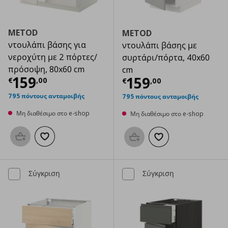
METOD
METOD
ντουλάπι βάσης για
ντουλάπι βάσης με
νεροχύτη με 2 πόρτες/
συρτάρι/πόρτα, 40x60
πρόσοψη, 80x60 cm
cm
Τρέχουσα τιμή
€ 159,00
159
Τρέχουσα τιμ
159
€
,
00
€
,
00
795 πόντους ανταμοιβής
795 πόντους ανταμοιβής
Μη διαθέσιμο στο e-shop
Μη διαθέσιμο στο e-shop
Προσθήκη στο καλάθι
Προσθήκη στα αγαπημένα
Προσθήκη στο καλάθι
Προσθήκη στα αγαπημ
Σύγκριση
Σύγκριση