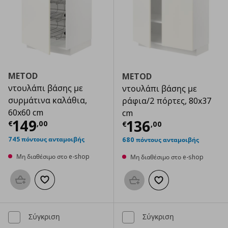
METOD
METOD
ντουλάπι βάσης με
ντουλάπι βάσης με
συρμάτινα καλάθια,
ράφια/2 πόρτες, 80x37
60x60 cm
cm
Τρέχουσα τιμή
€ 149,00
149
Τρέχουσα τιμ
136
€
,
00
€
,
00
745 πόντους ανταμοιβής
680 πόντους ανταμοιβής
Μη διαθέσιμο στο e-shop
Μη διαθέσιμο στο e-shop
Προσθήκη στο καλάθι
Προσθήκη στα αγαπημένα
Προσθήκη στο καλάθι
Προσθήκη στα αγαπημ
Σύγκριση
Σύγκριση