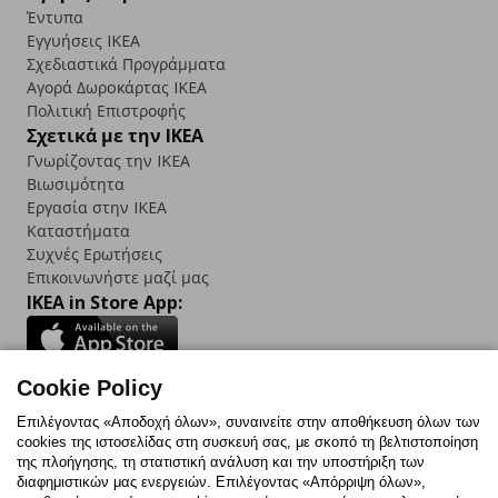
Έντυπα
Εγγυήσεις IKEA
Σχεδιαστικά Προγράμματα
Αγορά Δωρoκάρτας IKEA
Πολιτική Επιστροφής
Σχετικά με την IKEA
Γνωρίζοντας την IKEA
Βιωσιμότητα
Εργασία στην IKEA
Καταστήματα
Συχνές Ερωτήσεις
Επικοινωνήστε μαζί μας
IKEA in Store App:
Cookie Policy
Follow us:
Επιλέγοντας «Αποδοχή όλων», συναινείτε στην αποθήκευση όλων των
cookies της ιστοσελίδας στη συσκευή σας, με σκοπό τη βελτιστοποίηση
Facebook
Instagram
TikTok
Youtube
Pinterest
Twitter
της πλοήγησης, τη στατιστική ανάλυση και την υποστήριξη των
διαφημιστικών μας ενεργειών. Επιλέγοντας «Απόρριψη όλων»,