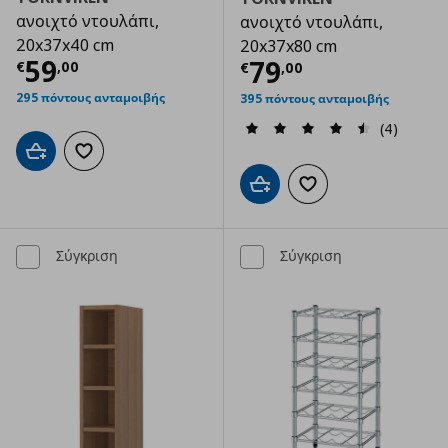
ανοιχτό ντουλάπι,
ανοιχτό ντουλάπι,
20x37x40 cm
20x37x80 cm
Τρέχουσα τιμή
€ 59,00
59
Τρέχουσα τιμ
79
€
,
00
€
,
00
295 πόντους ανταμοιβής
395 πόντους ανταμοιβής
(4)
Προσθήκη στο καλάθι
Προσθήκη στα αγαπημένα
Προσθήκη στο καλάθι
Προσθήκη στα αγαπημ
Σύγκριση
Σύγκριση