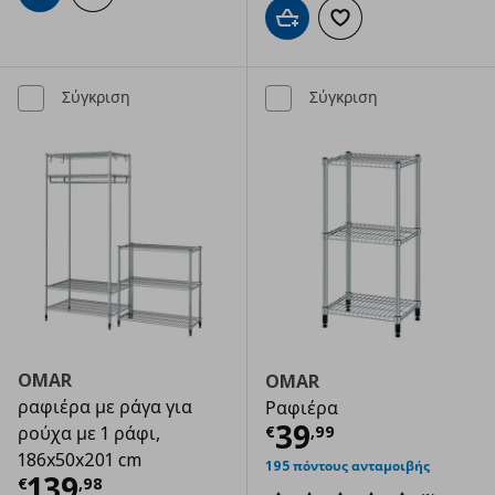
Προσθήκη στο καλάθι
Προσθήκη στα αγαπημ
Σύγκριση
Σύγκριση
OMAR
OMAR
ραφιέρα με ράγα για
Ραφιέρα
Τρέχουσα τιμ
39
€
,
99
ρούχα με 1 ράφι,
186x50x201 cm
195 πόντους ανταμοιβής
Τρέχουσα τιμή
€ 139,98
139
€
,
98