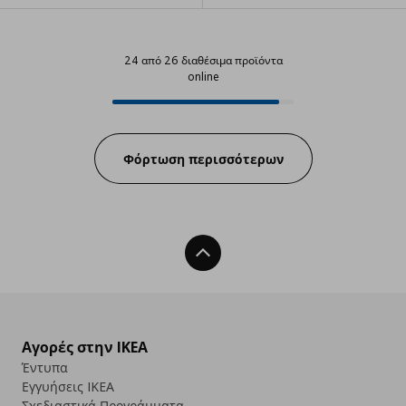
24 από 26 διαθέσιμα προϊόντα
online
24 από 26 διαθέσιμα προϊόντα on
Progress:
Φόρτωση περισσότερων
Back To Top
Αγορές στην IKEA
Έντυπα
Εγγυήσεις IKEA
Σχεδιαστικά Προγράμματα