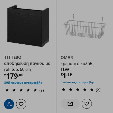
TITTEBO
OMAR
αποθήκευση πάγκου με
κρεμαστό καλάθι
Αρχική τιμή
€ 3,99
roll top, 60 cm
€
3
,
99
Τρέχουσα τιμ
1
Τρέχουσα τιμή
€ 179,00
179
€
,
99
€
,
00
5 πόντους ανταμοιβής
895 πόντους ανταμοιβής
(2)
(2)
Προσθήκη στα α
Ενημέρωση διαθεσιμότητας
Προσθήκη στο καλάθι
Προσθήκη στα αγαπημένα