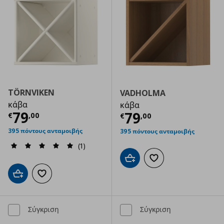
TÖRNVIKEN
VADHOLMA
κάβα
κάβα
Τρέχουσα τιμή
€ 79,00
79
Τρέχουσα τιμ
79
€
,
00
€
,
00
395 πόντους ανταμοιβής
395 πόντους ανταμοιβής
(1)
Προσθήκη στο καλάθι
Προσθήκη στα αγαπημ
Προσθήκη στο καλάθι
Προσθήκη στα αγαπημένα
Σύγκριση
Σύγκριση