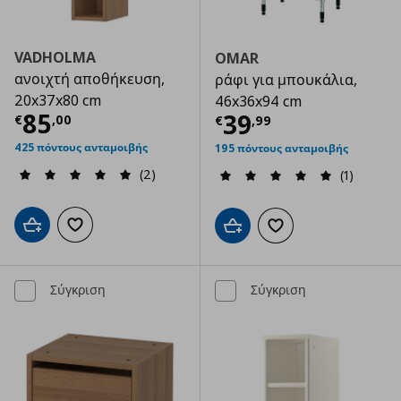
VADHOLMA
OMAR
ανοιχτή αποθήκευση,
ράφι για μπουκάλια,
20x37x80 cm
46x36x94 cm
Τρέχουσα τιμή
€ 85,00
85
Τρέχουσα τιμ
39
€
,
00
€
,
99
425 πόντους ανταμοιβής
195 πόντους ανταμοιβής
(2)
(1)
Προσθήκη στο καλάθι
Προσθήκη στα αγαπημένα
Προσθήκη στο καλάθι
Προσθήκη στα αγαπημ
Σύγκριση
Σύγκριση