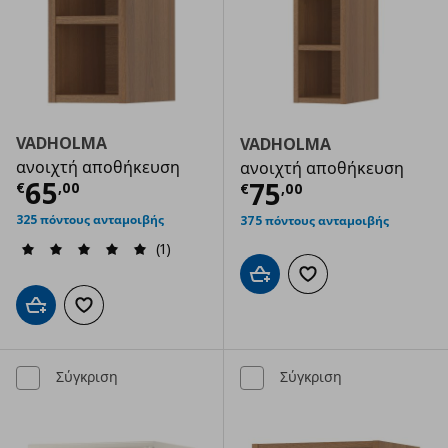
VADHOLMA
VADHOLMA
ανοιχτή αποθήκευση
ανοιχτή αποθήκευση
Τρέχουσα τιμή
€ 65,00
65
Τρέχουσα τιμ
75
€
,
00
€
,
00
325 πόντους ανταμοιβής
375 πόντους ανταμοιβής
(1)
Προσθήκη στο καλάθι
Προσθήκη στα αγαπημ
Προσθήκη στο καλάθι
Προσθήκη στα αγαπημένα
Σύγκριση
Σύγκριση