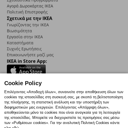
Αγορά Δωρoκάρτας IKEA
Πολιτική Επιστροφής
Σχετικά με την IKEA
Γνωρίζοντας την IKEA
Βιωσιμότητα
Εργασία στην IKEA
Καταστήματα
Συχνές Ερωτήσεις
Επικοινωνήστε μαζί μας
IKEA in Store App:
Cookie Policy
Follow us:
Επιλέγοντας «Αποδοχή όλων», συναινείτε στην αποθήκευση όλων των
cookies της ιστοσελίδας στη συσκευή σας, με σκοπό τη βελτιστοποίηση
Facebook
Instagram
TikTok
Youtube
Pinterest
Twitter
της πλοήγησης, τη στατιστική ανάλυση και την υποστήριξη των
διαφημιστικών μας ενεργειών. Επιλέγοντας «Απόρριψη όλων»,
αποθηκεύονται μόνο τα cookies που είναι αναγκαία για τη λειτουργία
της ιστοσελίδας. Μπορείτε να διαχειριστείτε τις προτιμήσεις σας μέσω
των «Ρυθμίσεων cookies». Για την αναλυτική Πολιτική Cookies κάντε
κλικ εδώ.