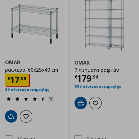
OMAR
OMAR
ραφιέρα, 60x25x40 cm
2 τμήματα ραφιών
Τρέχουσα τιμ
179
Τρέχουσα τιμή
€ 17,99
17
€
,
96
€
,
99
895 πόντους ανταμοιβής
85 πόντους ανταμοιβής
(6)
Προσθήκη στο καλάθι
Προσθήκη στα αγαπημ
Προσθήκη στο καλάθι
Προσθήκη στα αγαπημένα
Σύγκριση
Σύγκριση