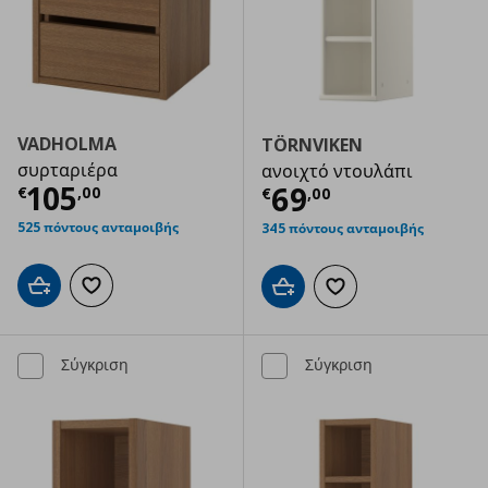
VADHOLMA
TÖRNVIKEN
συρταριέρα
ανοιχτό ντουλάπι
Τρέχουσα τιμή
€ 105,00
105
Τρέχουσα τιμ
69
€
,
00
€
,
00
525 πόντους ανταμοιβής
345 πόντους ανταμοιβής
Προσθήκη στο καλάθι
Προσθήκη στα αγαπημένα
Προσθήκη στο καλάθι
Προσθήκη στα αγαπημ
Σύγκριση
Σύγκριση