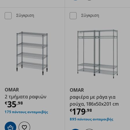
Σύγκριση
Σύγκριση
OMAR
OMAR
2 τμήματα ραφιών
ραφιέρα με ράγα για
Τρέχουσα τιμή
€ 35,98
35
€
,
98
ρούχα, 186x50x201 cm
Τρέχουσα τιμ
179
€
,
98
175 πόντους ανταμοιβής
895 πόντους ανταμοιβής
Προσθήκη στο καλάθι
Προσθήκη στα αγαπημένα