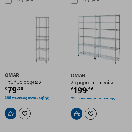
OMAR
OMAR
1 τμήμα ραφιών
2 τμήματα ραφιών
Τρέχουσα τιμή
€ 79,98
79
Τρέχουσα τιμ
199
€
,
98
€
,
96
395 πόντους ανταμοιβής
995 πόντους ανταμοιβής
Προσθήκη στο καλάθι
Προσθήκη στα αγαπημένα
Προσθήκη στο καλάθι
Προσθήκη στα αγαπημ