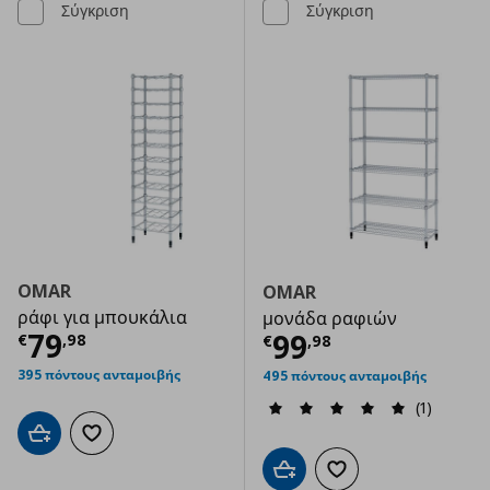
Σύγκριση
Σύγκριση
OMAR
OMAR
ράφι για μπουκάλια
μονάδα ραφιών
Τρέχουσα τιμή
€ 79,98
79
Τρέχουσα τιμ
99
€
,
98
€
,
98
395 πόντους ανταμοιβής
495 πόντους ανταμοιβής
(1)
Προσθήκη στο καλάθι
Προσθήκη στα αγαπημένα
Προσθήκη στο καλάθι
Προσθήκη στα αγαπημ