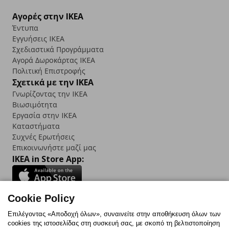
Αγορές στην IKEA
Έντυπα
Εγγυήσεις IKEA
Σχεδιαστικά Προγράμματα
Αγορά Δωρoκάρτας IKEA
Πολιτική Επιστροφής
Σχετικά με την IKEA
Γνωρίζοντας την IKEA
Βιωσιμότητα
Εργασία στην IKEA
Καταστήματα
Συχνές Ερωτήσεις
Επικοινωνήστε μαζί μας
IKEA in Store App:
Cookie Policy
Follow us:
Επιλέγοντας «Αποδοχή όλων», συναινείτε στην αποθήκευση όλων των
cookies της ιστοσελίδας στη συσκευή σας, με σκοπό τη βελτιστοποίηση