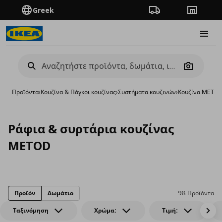
Greek
Πορεία παραγγελίας
Καταστή
Burge
Camera
Προϊόντα
›
Κουζίνα & Πάγκοι κουζίνας
›
Συστήματα κουζινών
›
Κουζίνα METO
Ράφια & συρτάρια κουζίνας
METOD
Προϊόν
Δωμάτιο
98 Προϊόντα
Ταξινόμηση
Χρώμα:
Τιμή: