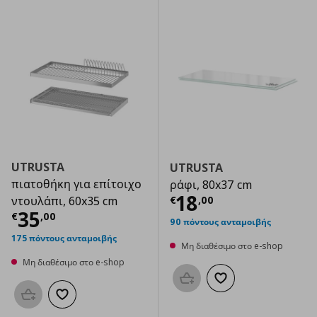
UTRUSTA
UTRUSTA
πιατοθήκη για επίτοιχο
ράφι, 80x37 cm
Τρέχουσα τιμ
18
€
,
00
ντουλάπι, 60x35 cm
Τρέχουσα τιμή
€ 35,00
35
€
,
00
90 πόντους ανταμοιβής
175 πόντους ανταμοιβής
Μη διαθέσιμο στο e-shop
Μη διαθέσιμο στο e-shop
Προσθήκη στο καλάθι
Προσθήκη στα αγαπημ
Προσθήκη στο καλάθι
Προσθήκη στα αγαπημένα