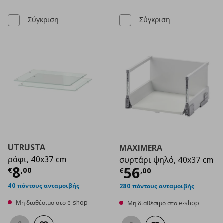
Σύγκριση
Σύγκριση
UTRUSTA
MAXIMERA
ράφι, 40x37 cm
συρτάρι ψηλό, 40x37 cm
Τρέχουσα τιμή
€ 8,00
8
Τρέχουσα τιμ
56
€
,
00
€
,
00
40 πόντους ανταμοιβής
280 πόντους ανταμοιβής
Μη διαθέσιμο στο e-shop
Μη διαθέσιμο στο e-shop