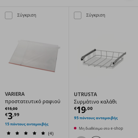
Σύγκριση
Σύγκριση
VARIERA
UTRUSTA
προστατευτικό ραφιού
Συρμάτινο καλάθι
Τρέχουσα τιμ
Αρχική τιμή
€ 15,00
19
€
,
00
€
15
,
00
Τρέχουσα τιμή
€ 3,99
3
€
,
99
95 πόντους ανταμοιβής
15 πόντους ανταμοιβής
Μη διαθέσιμο στο e-shop
(4)