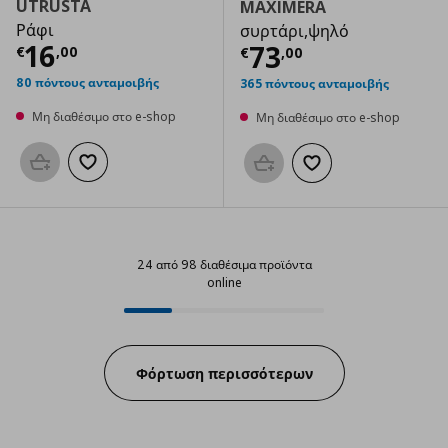
UTRUSTA
MAXIMERA
Ράφι
συρτάρι,ψηλό
Τρέχουσα τιμή
€ 16,00
16
Τρέχουσα τιμ
73
€
,
00
€
,
00
80 πόντους ανταμοιβής
365 πόντους ανταμοιβής
Μη διαθέσιμο στο e-shop
Μη διαθέσιμο στο e-shop
Προσθήκη στο καλάθι
Προσθήκη στα αγαπημένα
Προσθήκη στο καλάθι
Προσθήκη στα αγαπημ
24 από 98 διαθέσιμα προϊόντα
online
24 από 98 διαθέσιμα προϊόντα on
Progress:
Φόρτωση περισσότερων