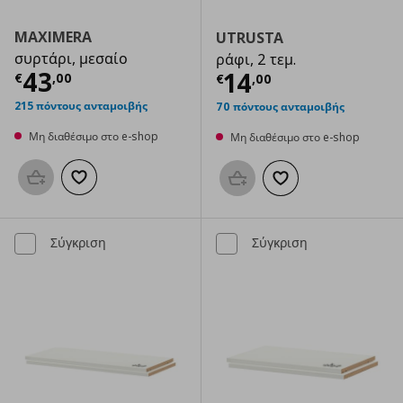
MAXIMERA
UTRUSTA
συρτάρι, μεσαίο
ράφι, 2 τεμ.
Τρέχουσα τιμή
€ 43,00
43
Τρέχουσα τιμ
14
€
,
00
€
,
00
215 πόντους ανταμοιβής
70 πόντους ανταμοιβής
Μη διαθέσιμο στο e-shop
Μη διαθέσιμο στο e-shop
Προσθήκη στο καλάθι
Προσθήκη στα αγαπημένα
Προσθήκη στο καλάθι
Προσθήκη στα αγαπημ
Σύγκριση
Σύγκριση