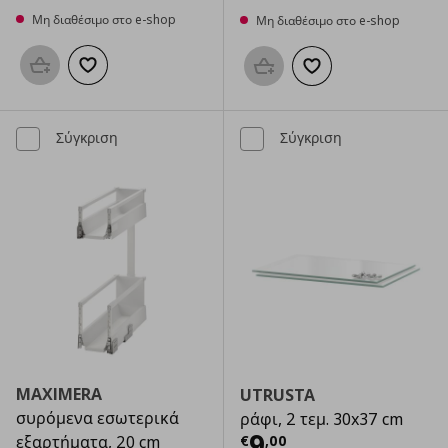
Μη διαθέσιμο στο e-shop
Μη διαθέσιμο στο e-shop
Προσθήκη στο καλάθι
Προσθήκη στα αγαπημένα
Προσθήκη στο καλάθι
Προσθήκη στα αγαπημ
Σύγκριση
Σύγκριση
MAXIMERA
UTRUSTA
συρόμενα εσωτερικά
ράφι, 2 τεμ. 30x37 cm
Τρέχουσα τιμ
9
€
,
00
εξαρτήματα, 20 cm