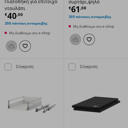
Πιατοθήκη για επίτοιχο
συρτάρι,ψηλό
Τρέχουσα τιμ
61
€
,
00
ντουλάπι
Τρέχουσα τιμή
€ 40,00
40
€
,
00
305 πόντους ανταμοιβής
200 πόντους ανταμοιβής
Μη διαθέσιμο στο e-shop
Μη διαθέσιμο στο e-shop
Προσθήκη στο καλάθι
Προσθήκη στα αγαπημ
Προσθήκη στο καλάθι
Προσθήκη στα αγαπημένα
Σύγκριση
Σύγκριση