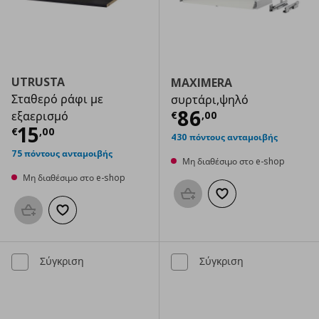
UTRUSTA
MAXIMERA
Σταθερό ράφι με
συρτάρι,ψηλό
Τρέχουσα τιμ
86
€
,
00
εξαερισμό
Τρέχουσα τιμή
€ 15,00
15
€
,
00
430 πόντους ανταμοιβής
75 πόντους ανταμοιβής
Μη διαθέσιμο στο e-shop
Μη διαθέσιμο στο e-shop
Προσθήκη στο καλάθι
Προσθήκη στα αγαπημ
Προσθήκη στο καλάθι
Προσθήκη στα αγαπημένα
Σύγκριση
Σύγκριση