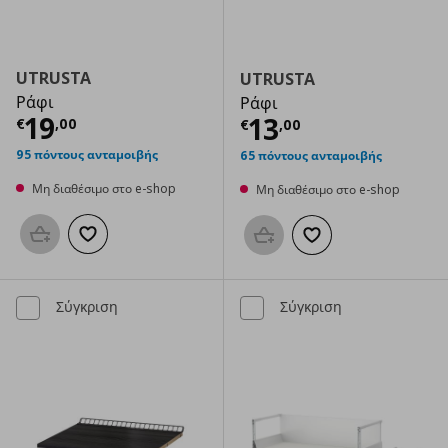
UTRUSTA
UTRUSTA
Ράφι
Ράφι
Τρέχουσα τιμή
€ 19,00
19
Τρέχουσα τιμ
13
€
,
00
€
,
00
95 πόντους ανταμοιβής
65 πόντους ανταμοιβής
Μη διαθέσιμο στο e-shop
Μη διαθέσιμο στο e-shop
Προσθήκη στο καλάθι
Προσθήκη στα αγαπημένα
Προσθήκη στο καλάθι
Προσθήκη στα αγαπημ
Σύγκριση
Σύγκριση