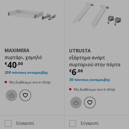
MAXIMERA
UTRUSTA
συρτάρι, χαμηλό
εξάρτημα ανάρτ
Τρέχουσα τιμή
€ 40,00
40
€
,
00
συρταριού στην πόρτα
Τρέχουσα τιμ
6
€
,
00
200 πόντους ανταμοιβής
30 πόντους ανταμοιβής
Μη διαθέσιμο στο e-shop
Μη διαθέσιμο στο e-shop
Προσθήκη στο καλάθι
Προσθήκη στα αγαπημένα
Προσθήκη στο καλάθι
Προσθήκη στα αγαπημ
Σύγκριση
Σύγκριση