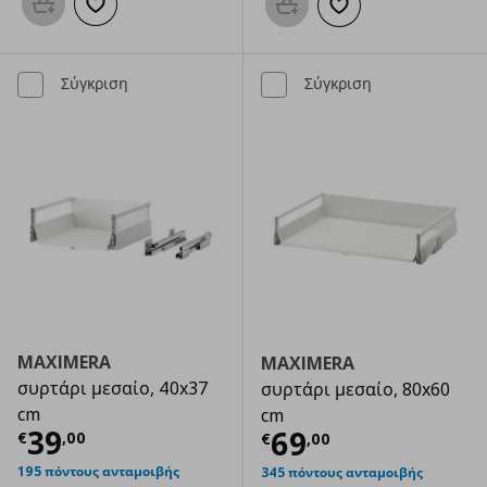
Προσθήκη στο καλάθι
Προσθήκη στα αγαπημένα
Προσθήκη στο καλάθι
Προσθήκη στα αγαπημ
Σύγκριση
Σύγκριση
MAXIMERA
MAXIMERA
συρτάρι μεσαίο, 40x37
συρτάρι μεσαίο, 80x60
cm
cm
Τρέχουσα τιμή
€ 39,00
39
Τρέχουσα τιμ
69
€
,
00
€
,
00
195 πόντους ανταμοιβής
345 πόντους ανταμοιβής