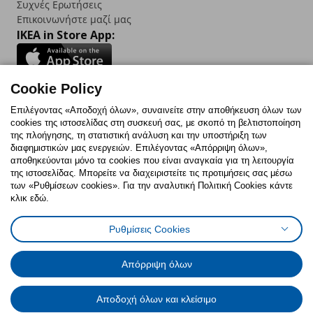
Συχνές Ερωτήσεις
Επικοινωνήστε μαζί μας
IKEA in Store App:
Cookie Policy
Follow us:
Επιλέγοντας «Αποδοχή όλων», συναινείτε στην αποθήκευση όλων των
cookies της ιστοσελίδας στη συσκευή σας, με σκοπό τη βελτιστοποίηση
Facebook
Instagram
TikTok
Youtube
Pinterest
Twitter
της πλοήγησης, τη στατιστική ανάλυση και την υποστήριξη των
διαφημιστικών μας ενεργειών. Επιλέγοντας «Απόρριψη όλων»,
αποθηκεύονται μόνο τα cookies που είναι αναγκαία για τη λειτουργία
της ιστοσελίδας. Μπορείτε να διαχειριστείτε τις προτιμήσεις σας μέσω
των «Ρυθμίσεων cookies». Για την αναλυτική Πολιτική Cookies κάντε
κλικ εδώ.
Πολιτική Cookies
Δήλωση ψηφιακής προσβασιμότητας
Ρυθμίσεις Cookies
Ρυθμίσεις cookies
Όροι Χρήσης
Γενική Πολιτική Προσωπικών Δεδομένων
Πολιτική Προσωπικών Δεδομένων για ΙΚΕΑ.gr
Απόρριψη όλων
Κώδικας Καταναλωτικής Δεοντολογίας
Αποδοχή όλων και κλείσιμο