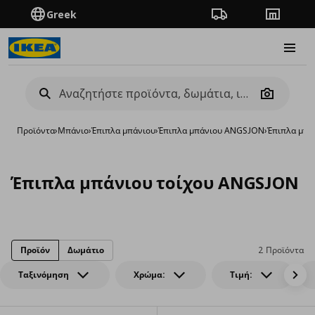
Greek
Πορεία παραγγελίας
Καταστή
Burge
Camera
Προϊόντα
›
Μπάνιο
›
Έπιπλα μπάνιου
›
Έπιπλα μπάνιου ANGSJON
›
Έπιπλα μπά
Έπιπλα μπάνιου τοίχου ANGSJON
Προϊόν
Δωμάτιο
2 Προϊόντα
Ταξινόμηση
Χρώμα:
Τιμή: