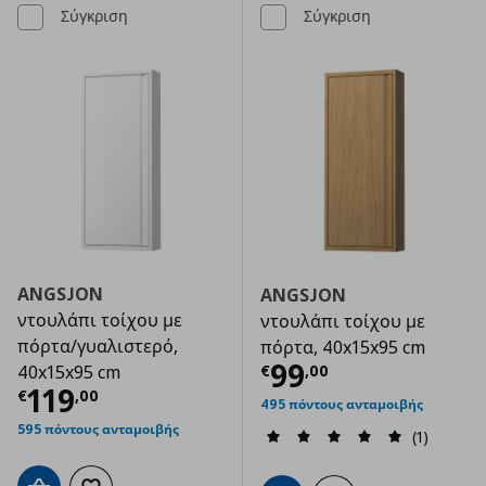
Σύγκριση
Σύγκριση
ANGSJON
ANGSJON
ντουλάπι τοίχου με
ντουλάπι τοίχου με
πόρτα/γυαλιστερό,
πόρτα, 40x15x95 cm
Τρέχουσα τιμ
99
€
,
00
40x15x95 cm
Τρέχουσα τιμή
€ 119,00
119
€
,
00
495 πόντους ανταμοιβής
595 πόντους ανταμοιβής
(1)