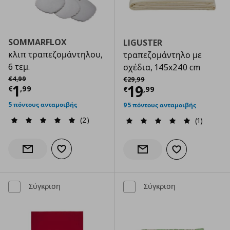
SOMMARFLOX
LIGUSTER
κλιπ τραπεζομάντηλου,
τραπεζομάντηλο με
6 τεμ.
σχέδια, 145x240 cm
Αρχική τιμή
€ 4,99
Αρχική τιμή
€ 29,99
€
4
,
99
€
29
,
99
Τρέχουσα τιμή
€ 1,99
1
Τρέχουσα τιμ
19
€
,
99
€
,
99
5 πόντους ανταμοιβής
95 πόντους ανταμοιβής
(2)
(1)
Προσθήκη στα αγαπημένα
Ενημέρωση διαθεσιμότητας
Προσθήκη στα α
Ενημέρωση διαθεσιμότητας
Σύγκριση
Σύγκριση