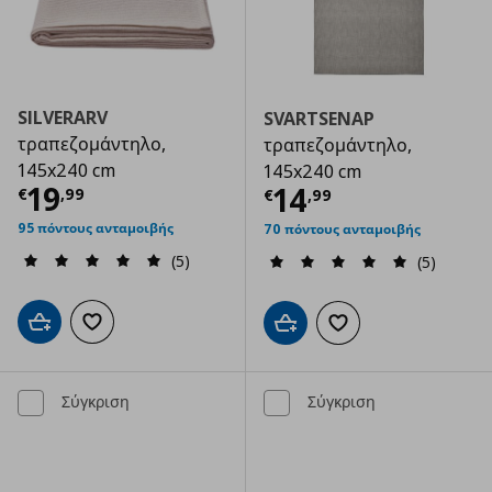
SILVERARV
SVARTSENAP
τραπεζομάντηλο,
τραπεζομάντηλο,
145x240 cm
145x240 cm
Τρέχουσα τιμή
€ 19,99
19
Τρέχουσα τιμ
14
€
,
99
€
,
99
95 πόντους ανταμοιβής
70 πόντους ανταμοιβής
(5)
(5)
Προσθήκη στο καλάθι
Προσθήκη στα αγαπημένα
Προσθήκη στο καλάθι
Προσθήκη στα αγαπημ
Σύγκριση
Σύγκριση