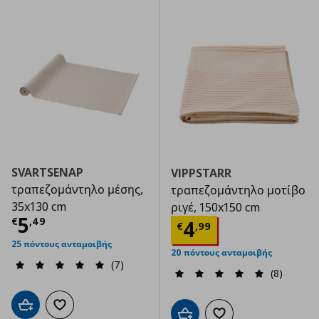
SVARTSENAP
VIPPSTARR
τραπεζομάντηλο μέσης,
τραπεζομάντηλο μοτίβο
35x130 cm
ριγέ, 150x150 cm
Τρέχουσα τιμή
€ 5,49
5
€
,
49
Τρέχουσα τιμ
4
€
,
99
25 πόντους ανταμοιβής
20 πόντους ανταμοιβής
(7)
(8)
Προσθήκη στο καλάθι
Προσθήκη στα αγαπημένα
Προσθήκη στο καλάθι
Προσθήκη στα αγαπημ