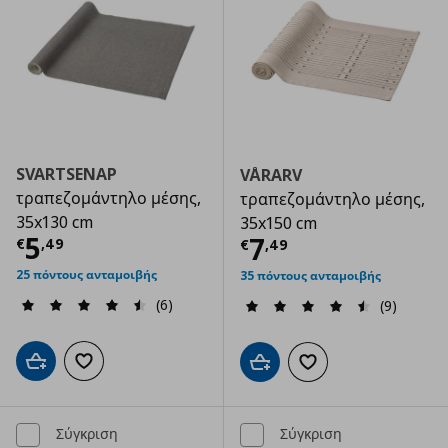
SVARTSENAP
VÅRARV
τραπεζομάντηλο μέσης,
τραπεζομάντηλο μέσης,
35x130 cm
35x150 cm
Τρέχουσα τιμή
€ 5,49
5
Τρέχουσα τιμ
7
€
,
49
€
,
49
25 πόντους ανταμοιβής
35 πόντους ανταμοιβής
(6)
(9)
Προσθήκη στο καλάθι
Προσθήκη στα αγαπημένα
Προσθήκη στο καλάθι
Προσθήκη στα αγαπημ
Σύγκριση
Σύγκριση