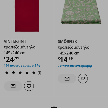
VINTERFINT
SMÖRFISK
τραπεζομάντηλο,
τραπεζομάντηλο,
145x240 cm
145x240 cm
Τρέχουσα τιμή
€ 24,99
24
Τρέχουσα τιμ
14
€
,
99
€
,
99
120 πόντους ανταμοιβής
70 πόντους ανταμοιβής
(1)
Προσθήκη στα α
Ενημέρωση διαθεσιμότητας
Προσθήκη στα αγαπημένα
Ενημέρωση διαθεσιμότητας