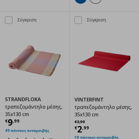
Σύγκριση
Σύγκριση
STRANDFLOKA
VINTERFINT
τραπεζομάντηλο μέσης,
τραπεζομάντηλο μέσης,
35x130 cm
35x130 cm
Τρέχουσα τιμή
€ 9,99
9
Αρχική τιμή
€ 3,99
€
,
99
€
3
,
99
Τρέχουσα τιμ
2
€
,
99
45 πόντους ανταμοιβής
10 πόντους ανταμοιβής