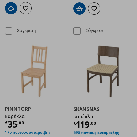
Προσθήκη στο καλάθι
Προσθήκη στα αγαπημένα
Προσθήκη στο καλάθι
Προσθήκη στα αγαπημ
Σύγκριση
Σύγκριση
PINNTORP
SKANSNAS
καρέκλα
καρέκλα
Τρέχουσα τιμή
€ 35,00
35
Τρέχουσα τιμ
119
€
,
00
€
,
00
175 πόντους ανταμοιβής
595 πόντους ανταμοιβής