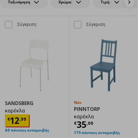
Ταξινόμηση
Χρώμα:
Τιμή:
Σύγκριση
Σύγκριση
SANDSBERG
Νέο
PINNTORP
καρέκλα
καρέκλα
Τρέχουσα τιμή
€ 12,99
12
€
,
99
Τρέχουσα τιμ
35
€
,
00
60 πόντους ανταμοιβής
175 πόντους ανταμοιβής