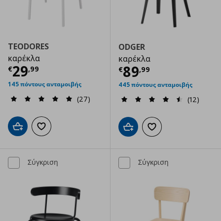
TEODORES
ODGER
καρέκλα
καρέκλα
Τρέχουσα τιμή
€ 29,99
29
Τρέχουσα τιμ
89
€
,
99
€
,
99
145 πόντους ανταμοιβής
445 πόντους ανταμοιβής
(27)
(12)
Προσθήκη στο καλάθι
Προσθήκη στα αγαπημένα
Προσθήκη στο καλάθι
Προσθήκη στα αγαπημ
Σύγκριση
Σύγκριση