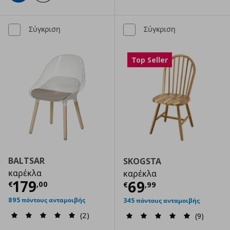
Σύγκριση
Σύγκριση
Top Seller
BALTSAR
SKOGSTA
καρέκλα
καρέκλα
Τρέχουσα τιμή
€ 179,00
179
Τρέχουσα τιμ
69
€
,
00
€
,
99
895 πόντους ανταμοιβής
345 πόντους ανταμοιβής
(2)
(9)