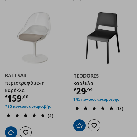
BALTSAR
TEODORES
περιστρεφόμενη
καρέκλα
Τρέχουσα τιμ
29
€
,
99
καρέκλα
Τρέχουσα τιμή
€ 159,00
159
€
,
00
145 πόντους ανταμοιβής
795 πόντους ανταμοιβής
(13)
(4)
Προσθήκη στο καλάθι
Προσθήκη στα αγαπημ
Προσθήκη στο καλάθι
Προσθήκη στα αγαπημένα