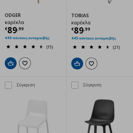
ODGER
TOBIAS
καρέκλα
καρέκλα
Τρέχουσα τιμή
€ 89,99
89
Τρέχουσα τιμ
89
€
,
99
€
,
99
445 πόντους ανταμοιβής
445 πόντους ανταμοιβής
(15)
(21)
Προσθήκη στο καλάθι
Προσθήκη στα αγαπημένα
Προσθήκη στο καλάθι
Προσθήκη στα αγαπημ
Σύγκριση
Σύγκριση