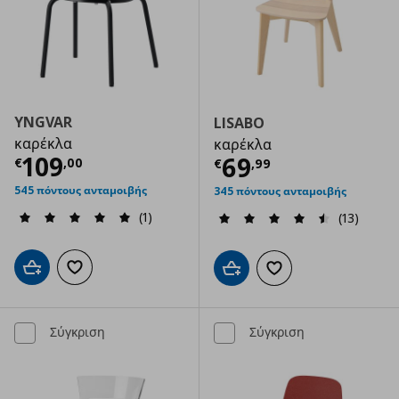
YNGVAR
LISABO
καρέκλα
καρέκλα
Τρέχουσα τιμή
€ 109,00
109
Τρέχουσα τιμ
69
€
,
00
€
,
99
545 πόντους ανταμοιβής
345 πόντους ανταμοιβής
(1)
(13)
Προσθήκη στο καλάθι
Προσθήκη στα αγαπημένα
Προσθήκη στο καλάθι
Προσθήκη στα αγαπημ
Σύγκριση
Σύγκριση