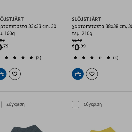
LÖJSTJÄRT
SLÖJSTJÄRT
ρτοπετσέτα 33x33 cm, 30
χαρτοπετσέτα 38x38 cm, 3
μ. 160g
τεμ. 210g
9
χική τιμή
€ 1,99
Αρχική τιμή
€ 2,49
99
€
2
,
49
ρέχουσα τιμή
€ 0,79
Τρέχουσα τιμ
0
0
,
79
€
,
99
(2)
(2)
Προσθήκη στο καλάθι
Προσθήκη στα αγαπημένα
Προσθήκη στο καλάθι
Προσθήκη στα αγαπημ
Σύγκριση
Σύγκριση