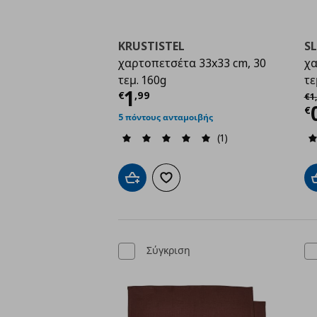
KRUSTISTEL
S
χαρτοπετσέτα 33x33 cm, 30
χα
τεμ. 160g
τε
Τρέχουσα τιμή
€ 1,9
1
Αρ
€
,
99
€
1
,
Τ
€
5 πόντους ανταμοιβής
(1)
Προσθήκη στο καλάθι
Προσθήκη στα αγαπημένα
Σύγκριση