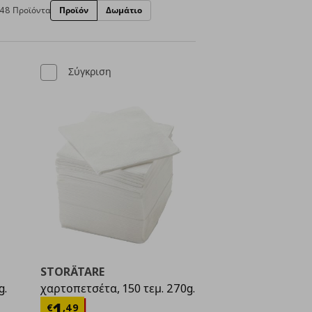
48 Προϊόντα
Προϊόν
Δωμάτιο
Σύγκριση
STORÄTARE
g.
χαρτοπετσέτα, 150 τεμ. 270g.
ή
€ 4,49
Τρέχουσα τιμή
€ 1,49
1
€
,
49