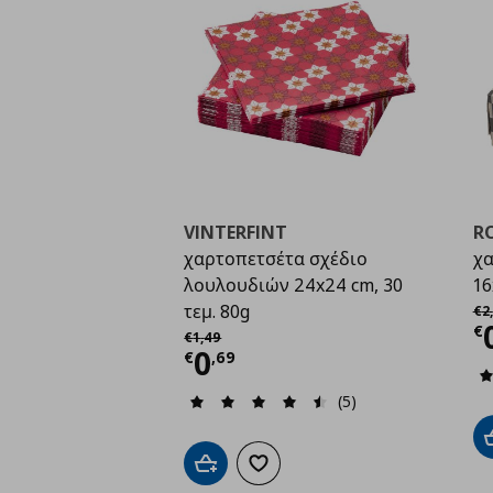
VINTERFINT
R
χαρτοπετσέτα σχέδιο
χα
λουλουδιών 24x24 cm, 30
16
Αρ
τεμ. 80g
€
2
,
Τ
Αρχική τιμή
€ 1,49
€
€
1
,
49
Τρέχουσα τιμή
€ 0,6
0
€
,
69
(5)
Προσθήκη στο καλάθι
Προσθήκη στα αγαπημένα