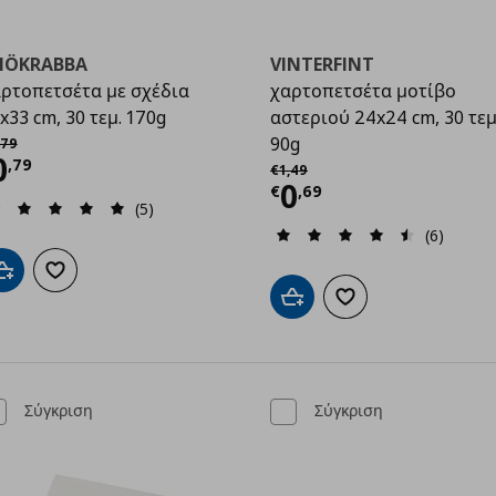
NÖKRABBA
VINTERFINT
ρτοπετσέτα με σχέδια
χαρτοπετσέτα μοτίβο
x33 cm, 30 τεμ. 170g
αστεριού 24x24 cm, 30 τεμ
χική τιμή
€ 1,79
90g
79
9
ρέχουσα τιμή
€ 0,79
0
Αρχική τιμή
€ 1,49
,
79
€
1
,
49
Τρέχουσα τιμ
0
€
,
69
(5)
(6)
Προσθήκη στο καλάθι
Προσθήκη στα αγαπημένα
Προσθήκη στο καλάθι
Προσθήκη στα αγαπημ
Σύγκριση
Σύγκριση