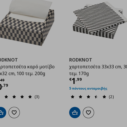
ODKNOT
RODKNOT
ρτοπετσέτα καρό μοτίβο
χαρτοπετσέτα 33x33 cm, 3
x32 cm, 100 τεμ. 200g
τεμ. 170g
Τρέχουσα τιμ
1
χική τιμή
€ 2,49
€
,
99
49
ρέχουσα τιμή
€ 0,79
0
,
79
5 πόντους ανταμοιβής
9
(3)
(2)
Προσθήκη στο καλάθι
Προσθήκη στα αγαπημένα
Προσθήκη στο καλάθι
Προσθήκη στα αγαπημ