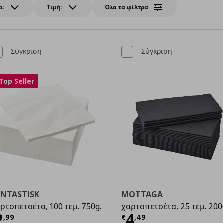
α:
Τιμή:
Όλα τα φίλτρα
Σύγκριση
Σύγκριση
Top Seller
ANTASTISK
MOTTAGA
ρτοπετσέτα, 100 τεμ. 750g.
χαρτοπετσέτα, 25 τεμ. 200
9
ρέχουσα τιμή
€ 2,99
Τρέχουσα τιμ
2
4
,
99
€
,
49