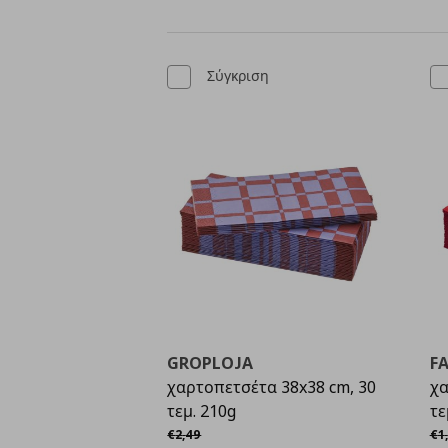
Σύγκριση
GROPLOJA
F
χαρτοπετσέτα 38x38 cm, 30
χα
τεμ. 210g
τε
Αρχική τιμή
€ 2,49
Αρ
€
2
,
49
€
1
,