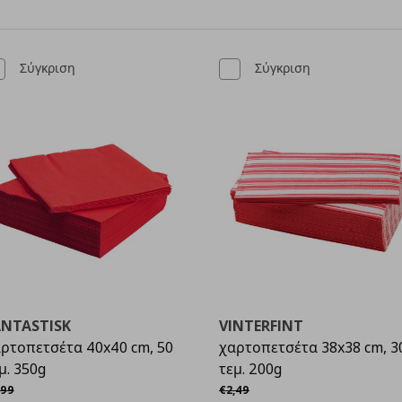
Σύγκριση
Σύγκριση
ANTASTISK
VINTERFINT
ρτοπετσέτα 40x40 cm, 50
χαρτοπετσέτα 38x38 cm, 3
μ. 350g
τεμ. 200g
χική τιμή
€ 1,99
Αρχική τιμή
€ 2,49
99
€
2
,
49