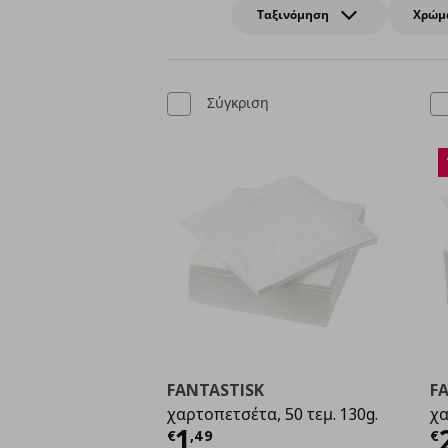
Ταξινόμηση
Χρώμ
Σύγκριση
FANTASTISK
F
χαρτοπετσέτα, 50 τεμ. 130g.
χα
Τρέχουσα τιμή
€ 1,4
Τ
1
€
,
49
€