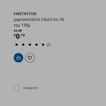
FANTASTISK
χαρτοπετσέτα 24x24 cm, 50
.
τεμ. 130g
Αρχική τιμή
€ 1,49
€
1
,
49
Τρέχουσα τιμή
€ 0,79
0
€
,
79
ή
€ 0,69
(1)
Προσθήκη στο καλάθι
Προσθήκη στα αγαπημένα
ένα
Σύγκριση