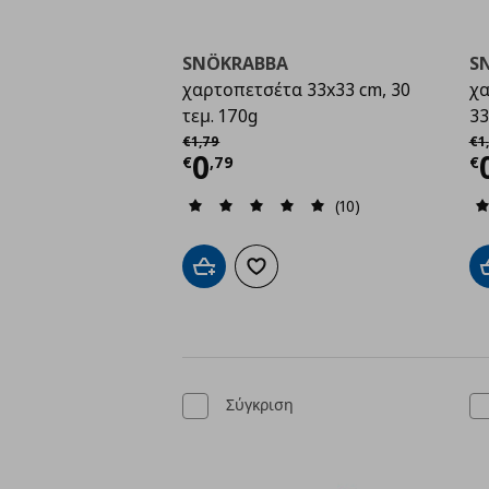
SNÖKRABBA
S
χαρτοπετσέτα 33x33 cm, 30
χα
τεμ. 170g
33
Αρχική τιμή
€ 1,79
Αρ
€
1
,
79
€
1
,
Τρέχουσα τιμή
€ 0,7
Τ
0
€
,
79
€
(10)
Προσθήκη στο καλάθι
Προσθήκη στα αγαπημένα
Σύγκριση