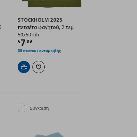
STOCKHOLM 2025
0
πετσέτα φαγητού, 2 τεμ.
50x50 cm
Τρέχουσα τιμή
€ 7,99
7
€
,
99
ή
€ 0,99
35 πόντους ανταμοιβής
Προσθήκη στο καλάθι
Προσθήκη στα αγαπημένα
ένα
Σύγκριση