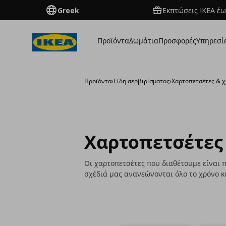
Greek
Εκπτώσεις IKEA έω
Προϊόντα
Δωμάτια
Προσφορές
Υπηρεσί
Προϊόντα
›
Είδη σερβιρίσματος
›
Χαρτοπετσέτες & 
Χαρτοπετσέτες
Οι χαρτοπετσέτες που διαθέτουμε είναι 
σχέδιά μας ανανεώνονται όλο το χρόνο κ