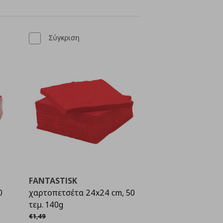
Σύγκριση
FANTASTISK
0
χαρτοπετσέτα 24x24 cm, 50
τεμ. 140g
Αρχική τιμή
€ 1,49
€
1
,
49