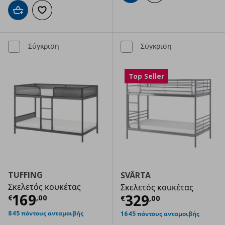
Προσθήκη στο καλάθι
Προσθήκη στα αγαπημένα
Σύγκριση
Σύγκριση
Top Seller
TUFFING
SVÄRTA
Σκελετός κουκέτας
Σκελετός κουκέτας
Τρέχουσα τιμή
€ 169,00
169
Τρέχουσα τιμ
329
€
,
00
€
,
00
845 πόντους ανταμοιβής
1645 πόντους ανταμοιβής