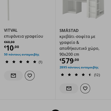
VITVAL
SMÅSTAD
επιφάνεια γραφείου
κρεβάτι-σοφίτα με
Αρχική τιμή
€ 60,00
γραφείο &
€
60
,
00
Τρέχουσα τιμή
€ 10,00
10
€
,
00
αποθήκευτικό χώρο,
90x200 cm
50 πόντους ανταμοιβής
Τρέχουσα τιμ
579
€
,
00
(1)
2895 πόντους ανταμοιβής
(12)
Προσθήκη στα αγαπημένα
Ενημέρωση διαθεσιμότητας
Προσθήκη στα α
Ενημέρωση διαθεσιμότητας