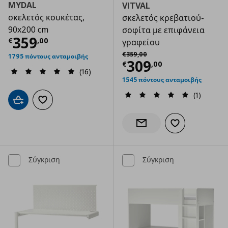
MYDAL
VITVAL
σκελετός κουκέτας,
σκελετός κρεβατιού-
90x200 cm
σοφίτα με επιφάνεια
Τρέχουσα τιμή
€ 359,00
359
€
,
00
γραφείου
Αρχική τιμή
€ 359,00
€
359
,
00
1795 πόντους ανταμοιβής
Τρέχουσα τιμ
309
€
,
00
(16)
1545 πόντους ανταμοιβής
(1)
Προσθήκη στο καλάθι
Προσθήκη στα αγαπημένα
Προσθήκη στα α
Ενημέρωση διαθεσιμότητας
Σύγκριση
Σύγκριση