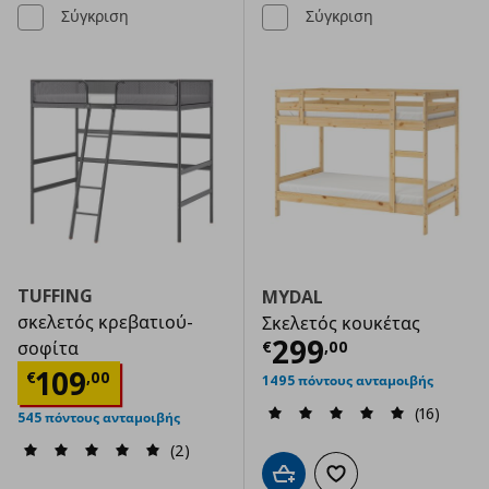
Σύγκριση
Σύγκριση
TUFFING
MYDAL
σκελετός κρεβατιού-
Σκελετός κουκέτας
Τρέχουσα τιμ
299
€
,
00
σοφίτα
Τρέχουσα τιμή
€ 109,00
109
€
,
00
1495 πόντους ανταμοιβής
(16)
545 πόντους ανταμοιβής
(2)
Προσθήκη στο καλάθι
Προσθήκη στα αγαπημ