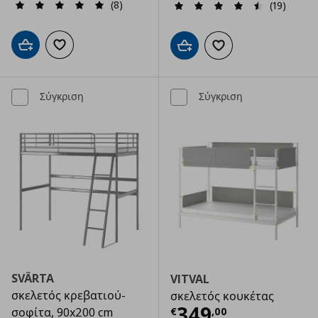
(8)
(19)
Προσθήκη στο καλάθι
Προσθήκη στα αγαπημένα
Προσθήκη στο καλάθι
Προσθήκη στα αγαπημ
Σύγκριση
Σύγκριση
SVÄRTA
VITVAL
σκελετός κρεβατιού-
σκελετός κουκέτας
Τρέχουσα τιμ
349
€
,
00
σοφίτα, 90x200 cm