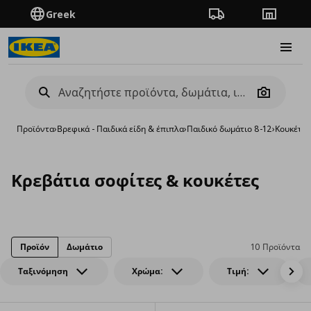
Greek
Πορεία παραγγελίας
Καταστή
Burge
Camera
Προϊόντα
›
Βρεφικά - Παιδικά είδη & έπιπλα
›
Παιδικό δωμάτιο 8-12
›
Κουκέτες
Κρεβάτια σοφίτες & κουκέτες
Προϊόν
Δωμάτιο
10 Προϊόντα
Ταξινόμηση
Χρώμα:
Τιμή: