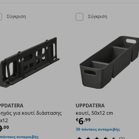
Σύγκριση
Σύγκριση
PPDATERA
UPPDATERA
ηγός για κουτί διάστασης
κουτί, 50x12 cm
Τρέχουσα τιμ
6
€
,
99
x12
ρέχουσα τιμή
€ 9,00
9
9
,
00
30 πόντους ανταμοιβής
 πόντους ανταμοιβής
(2)