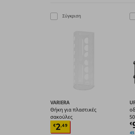
Σύγκριση
VARIERA
U
Θήκη για πλαστικές
οδ
σακούλες
50
Τ
Τρέχουσα τιμή
€ 2,4
€
2
€
,
49
45