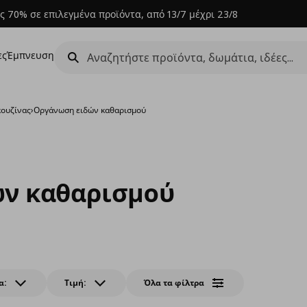
ς 70% σε επιλεγμένα προϊόντα, από 13/7 μέχρι 23/8
ες
Έμπνευση
ουζίνας
›
Οργάνωση ειδών καθαρισμού
ν καθαρισμού
α:
Τιμή:
Όλα τα φίλτρα