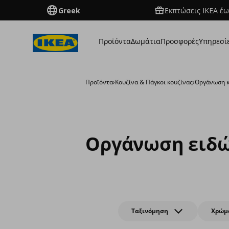
Greek
Εκπτώσεις IKEA έω
Προϊόντα
Δωμάτια
Προσφορές
Υπηρεσί
Προϊόντα
›
Κουζίνα & Πάγκοι κουζίνας
›
Οργάνωση κ
Οργάνωση ειδώ
Ταξινόμηση
Χρώμ