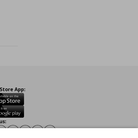
ένα
 Store App:
us:
ook
Instagram
TikTok
Youtube
Pinterest
Twitter