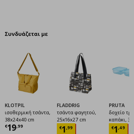
Συνδυάζεται με
KLOTPIL
FLADDRIG
PRUTA
ισοθερμική τσάντα,
τσάντα φαγητού,
δοχείο τρ
38x24x40 cm
25x16x27 cm
καπάκι, 3 τε
Τρέχουσα τιμή
€ 19,99
19
Τρέχουσα τιμή
Τρέχο
€ 1
€
,
99
1
1
€
,
99
€
,
49