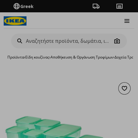
Greek
Πορεία παραγγελίας
Καταστή
Burge
Camera
Προϊόντα
›
Είδη κουζίνας
›
Αποθήκευση & Οργάνωση Τροφίμων
›
Δοχεία Τροφ
Προσθή