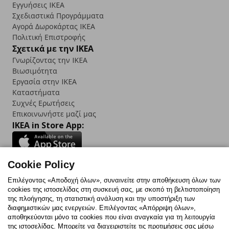
Εγγυήσεις IKEA
Σχεδιαστικά Προγράμματα
Αγορά Δωρoκάρτας IKEA
Πολιτική Επιστροφής
Σχετικά με την IKEA
Γνωρίζοντας την IKEA
Βιωσιμότητα
Εργασία στην IKEA
Καταστήματα
Συχνές Ερωτήσεις
Επικοινωνήστε μαζί μας
IKEA in Store App:
Cookie Policy
Follow us:
Επιλέγοντας «Αποδοχή όλων», συναινείτε στην αποθήκευση όλων των
cookies της ιστοσελίδας στη συσκευή σας, με σκοπό τη βελτιστοποίηση
Facebook
Instagram
TikTok
Youtube
Pinterest
Twitter
της πλοήγησης, τη στατιστική ανάλυση και την υποστήριξη των
διαφημιστικών μας ενεργειών. Επιλέγοντας «Απόρριψη όλων»,
αποθηκεύονται μόνο τα cookies που είναι αναγκαία για τη λειτουργία
της ιστοσελίδας. Μπορείτε να διαχειριστείτε τις προτιμήσεις σας μέσω