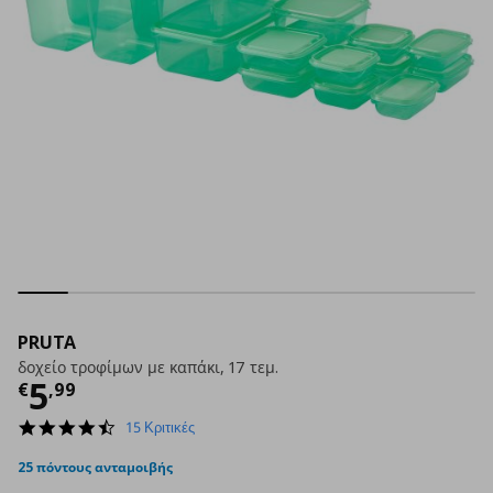
PRUTA
δοχείο τροφίμων με καπάκι, 17 τεμ.
Τρέχουσα τιμή
€ 5,99
5
€
,
99
4.5
15 Κριτικές
star
rating
25 πόντους ανταμοιβής