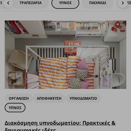
Ι
ΤΡΑΠΕΖΑΡΙΑ
ΥΠΝΟΣ
ΠΑΙΧΝΙΔΙ
ΧΡΙ
ΟΡΓΑΝΩΣΗ
ΑΠΟΘΗΚΕΥΣΗ
ΥΠΝΟΔΩΜΑΤΙΟ
ΥΠΝΟΣ
Διακόσμηση υπνοδωματίου: Πρακτικές &
δημιουργικές ιδέες