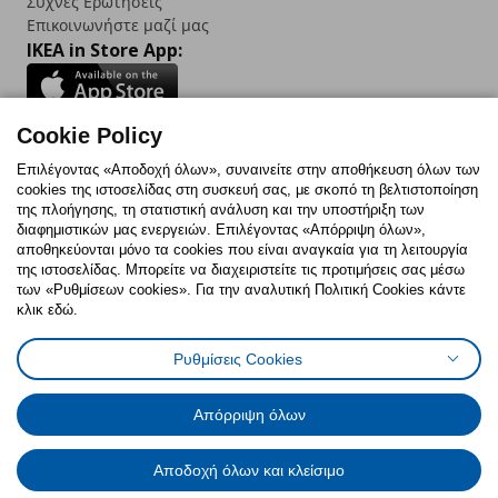
Συχνές Ερωτήσεις
Επικοινωνήστε μαζί μας
IKEA in Store App:
Cookie Policy
Follow us:
Επιλέγοντας «Αποδοχή όλων», συναινείτε στην αποθήκευση όλων των
cookies της ιστοσελίδας στη συσκευή σας, με σκοπό τη βελτιστοποίηση
Facebook
Instagram
TikTok
Youtube
Pinterest
Twitter
της πλοήγησης, τη στατιστική ανάλυση και την υποστήριξη των
διαφημιστικών μας ενεργειών. Επιλέγοντας «Απόρριψη όλων»,
αποθηκεύονται μόνο τα cookies που είναι αναγκαία για τη λειτουργία
της ιστοσελίδας. Μπορείτε να διαχειριστείτε τις προτιμήσεις σας μέσω
των «Ρυθμίσεων cookies». Για την αναλυτική Πολιτική Cookies κάντε
κλικ εδώ.
Πολιτική Cookies
Δήλωση ψηφιακής προσβασιμότητας
Ρυθμίσεις Cookies
Ρυθμίσεις cookies
Όροι Χρήσης
Γενική Πολιτική Προσωπικών Δεδομένων
Πολιτική Προσωπικών Δεδομένων για ΙΚΕΑ.gr
Απόρριψη όλων
Κώδικας Καταναλωτικής Δεοντολογίας
Αποδοχή όλων και κλείσιμο
© Inter-IKEA Systems B.V. 1999 - 2025