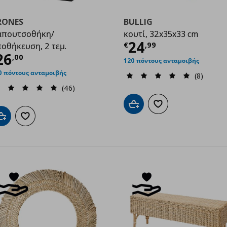
RONES
BULLIG
απουτσοθήκη/
κουτί, 32x35x33 cm
Τρέχουσα τιμ
24
€
,
99
οθήκευση, 2 τεμ.
0,00
ρέχουσα τιμή
€ 26,00
26
,
00
120 πόντους ανταμοιβής
0 πόντους ανταμοιβής
(8)
(46)
Προσθήκη στο καλάθι
Προσθήκη στα αγαπημ
Προσθήκη στο καλάθι
Προσθήκη στα αγαπημένα