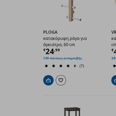
PLOGA
V
κατακόρυφη ράγα για
κα
άγκιστρα, 60 cm
c
Τρέχουσα τιμή
€ 24,
Τ
24
€
,
99
€
120 πόντους ανταμοιβής
24
(7)
Προσθήκη στο καλάθι
Προσθήκη στα αγαπημένα