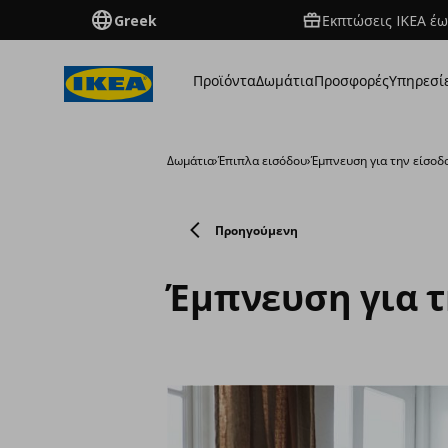
Greek
Εκπτώσεις IKEA έω
Προϊόντα
Δωμάτια
Προσφορές
Υπηρεσί
Δωμάτια
›
Έπιπλα εισόδου
›
Έμπνευση για την είσοδ
Προηγούμενη
Έμπνευση για τ