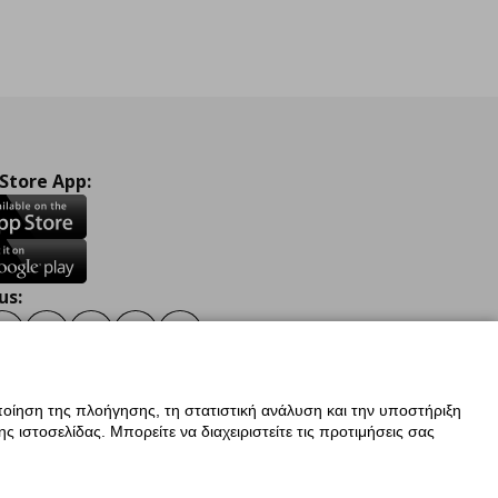
 Store App:
us:
ook
Instagram
TikTok
Youtube
Pinterest
Twitter
οίηση της πλοήγησης, τη στατιστική ανάλυση και την υποστήριξη
 ιστοσελίδας. Μπορείτε να διαχειριστείτε τις προτιμήσεις σας
ν Δεδομένων