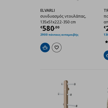
ELVARLI
T
συνδυασμός ντουλάπας,
π
135x51x222-350 cm
απ
Τρέχουσα τιμή
€ 58
Τ
580
€
,
00
€
2900 πόντους ανταμοιβής
13
Προσθήκη στο καλάθι
Προσθήκη στα αγαπημένα