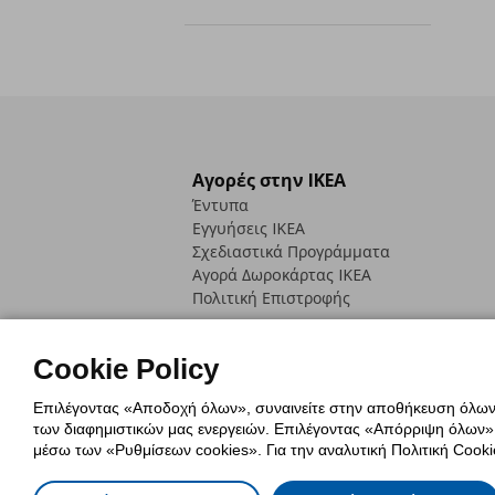
Αγορές στην IKEA
Έντυπα
Εγγυήσεις IKEA
Σχεδιαστικά Προγράμματα
Αγορά Δωρoκάρτας IKEA
Πολιτική Επιστροφής
Cookie Policy
Επιλέγοντας «Αποδοχή όλων», συναινείτε στην αποθήκευση όλων τ
των διαφημιστικών μας ενεργειών. Επιλέγοντας «Απόρριψη όλων», α
Πολιτική Cookies
Δήλωση ψηφιακή
μέσω των «Ρυθμίσεων cookies». Για την αναλυτική Πολιτική Cookie
Πολιτική Προσωπικών Δεδομένων γ