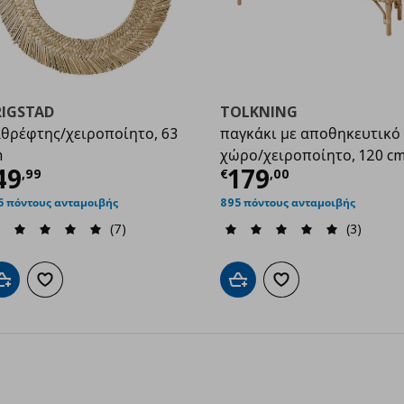
RIGSTAD
TOLKNING
θρέφτης/χειροποίητο, 63
παγκάκι με αποθηκευτικό
m
χώρο/χειροποίητο, 120 c
99
ρέχουσα τιμή
€ 49,99
Τρέχουσα τιμ
49
179
,
99
€
,
00
5 πόντους ανταμοιβής
895 πόντους ανταμοιβής
(7)
(3)
Προσθήκη στο καλάθι
Προσθήκη στα αγαπημένα
Προσθήκη στο καλάθι
Προσθήκη στα αγαπημ