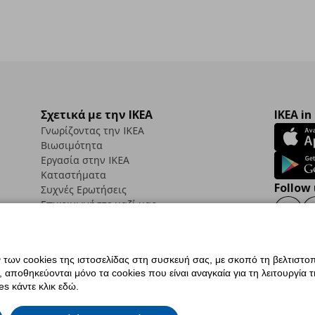
Σχετικά με την IKEA
IKEA in
Γνωρίζοντας την IKEA
Βιωσιμότητα
Εργασία στην IKEA
Καταστήματα
Follow 
Συχνές Ερωτήσεις
Επικοινωνήστε μαζί μας
Faceb
ων cookies της ιστοσελίδας στη συσκευή σας, με σκοπό τη βελτιστοπ
ποθηκεύονται μόνο τα cookies που είναι αναγκαία για τη λειτουργία της
ς προσβασιμότητας
Ρυθμίσεις cookies
Όροι Χρήσης
Γενική Πολιτική Προσωπικώ
s κάντε κλικ εδώ.
ια ΙΚΕΑ.gr
Κώδικας Καταναλωτικής Δεοντολογίας