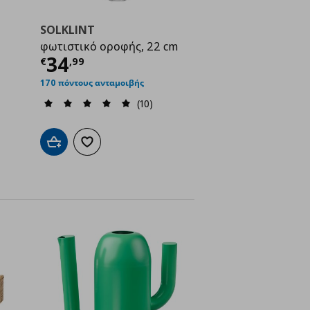
SOLKLINT
φωτιστικό οροφής, 22 cm
ή
€ 24,99
Τρέχουσα τιμή
€ 34,99
34
€
,
99
170 πόντους ανταμοιβής
(10)
ένα
Προσθήκη στο καλάθι
Προσθήκη στα αγαπημένα