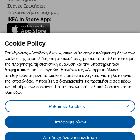
Συχνές Ερωτήσεις
Επικοινωνήστε μαζί μας
IKEA in Store App:
Cookie Policy
Follow us:
Επιλέγοντας «Αποδοχή όλων», συναινείτε στην αποθήκευση όλων των
cookies της ιστοσελίδας στη συσκευή σας, με σκοπό τη βελτιστοποίηση
Facebook
Instagram
TikTok
Youtube
Pinterest
Twitter
της πλοήγησης, τη στατιστική ανάλυση και την υποστήριξη των
διαφημιστικών μας ενεργειών. Επιλέγοντας «Απόρριψη όλων»,
αποθηκεύονται μόνο τα cookies που είναι αναγκαία για τη λειτουργία
της ιστοσελίδας. Μπορείτε να διαχειριστείτε τις προτιμήσεις σας μέσω
των «Ρυθμίσεων cookies». Για την αναλυτική Πολιτική Cookies κάντε
κλικ εδώ.
Πολιτική Cookies
Δήλωση ψηφιακής προσβασιμότητας
Ρυθμίσεις Cookies
Ρυθμίσεις cookies
Όροι Χρήσης
Γενική Πολιτική Προσωπικών Δεδομένων
Πολιτική Προσωπικών Δεδομένων για ΙΚΕΑ.gr
Απόρριψη όλων
Κώδικας Καταναλωτικής Δεοντολογίας
Αποδοχή όλων και κλείσιμο