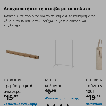
Αποχαιρετήστε τη στοίβα με τα άπλυτα!
Ανακαλύψτε προϊόντα για το πλύσιμο & το καθάρισμα που
κάνουν το πλύσιμο των ρούχων λίγο πιο εύκολο και
ευχάριστο.
HÖVOLM
MULIG
PURRPING
κρεμάστρα με 6
καλόγερος
τσάντα για
Τρέχουσα τιμή
€ 9
9
€
,
99
άγκιστρα
100 l
Τρέχουσα τιμή
€ 15,99
Τρέχο
15
19
€
,
99
€
,
99
45 πόντους ανταμοιβής
75 πόντους ανταμοιβής
95 πόντους α