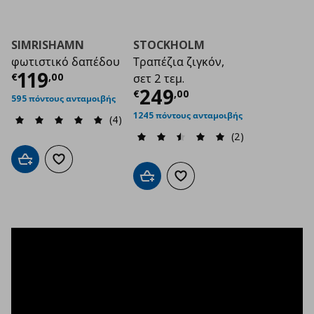
SIMRISHAMN
STOCKHOLM
φωτιστικό δαπέδου
Τραπέζια ζιγκόν,
Τρέχουσα τιμή
€ 119,00
119
€
,
00
σετ 2 τεμ.
Τρέχουσα τιμή
€ 2
249
€
,
00
595 πόντους ανταμοιβής
1245 πόντους ανταμοιβής
(4)
(2)
Προσθήκη στο καλάθι
Προσθήκη στα αγαπημένα
Προσθήκη στο καλάθι
Προσθήκη στα αγαπημένα