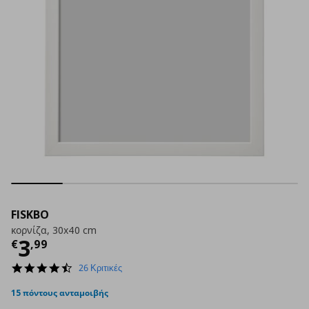
FISKBO
κορνίζα, 30x40 cm
Τρέχουσα τιμή
€ 3,99
3
€
,
99
4.7
26 Κριτικές
star
rating
15 πόντους ανταμοιβής