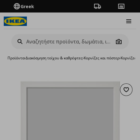
Greek
Πορεία παραγγελίας
Καταστή
Burge
Camera
Προϊόντα
›
Διακόσμηση τοίχου & καθρέφτες
›
Κορνίζες και πόστερ
›
Κορνίζες
›
κ
Προσθή