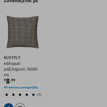
Συνδυάζεται με
KUSTFLY
κάλυμμα
μαξιλαριού, 50x50
cm
Τρέχουσα τιμή
€ 8,99
8
€
,
99
40 πόντους ανταμοιβής
(7)