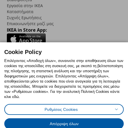
Εργασία στην IKEA
Καταστήματα
Συχνές Ερωτήσεις
Επικοινωνήστε μαζί μας
IKEA in Store App:
Cookie Policy
Follow us:
Επιλέγοντας «Αποδοχή όλων», συναινείτε στην αποθήκευση όλων των
cookies της ιστοσελίδας στη συσκευή σας, με σκοπό τη βελτιστοποίηση
Facebook
Instagram
TikTok
Youtube
Pinterest
Twitter
της πλοήγησης, τη στατιστική ανάλυση και την υποστήριξη των
διαφημιστικών μας ενεργειών. Επιλέγοντας «Απόρριψη όλων»,
αποθηκεύονται μόνο τα cookies που είναι αναγκαία για τη λειτουργία
της ιστοσελίδας. Μπορείτε να διαχειριστείτε τις προτιμήσεις σας μέσω
των «Ρυθμίσεων cookies». Για την αναλυτική Πολιτική Cookies κάντε
κλικ εδώ.
Πολιτική Cookies
Δήλωση ψηφιακής προσβασιμότητας
Ρυθμίσεις Cookies
Ρυθμίσεις cookies
Όροι Χρήσης
Γενική Πολιτική Προσωπικών Δεδομένων
Πολιτική Προσωπικών Δεδομένων για ΙΚΕΑ.gr
Απόρριψη όλων