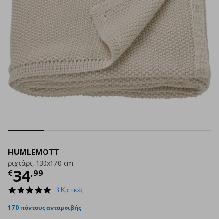
HUMLEMOTT
ριχτάρι, 130x170 cm
Τρέχουσα τιμή
€ 34,99
34
€
,
99
5.0
3 Κριτικές
star
rating
170 πόντους ανταμοιβής