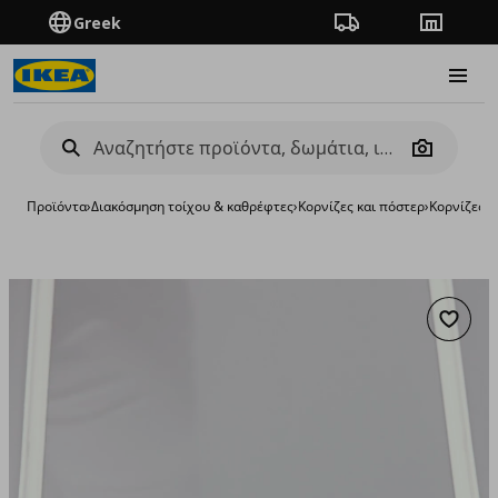
Greek
Πορεία παραγγελίας
Καταστή
Burge
Camera
Προϊόντα
›
Διακόσμηση τοίχου & καθρέφτες
›
Κορνίζες και πόστερ
›
Κορνίζες
›
κ
Προσθή