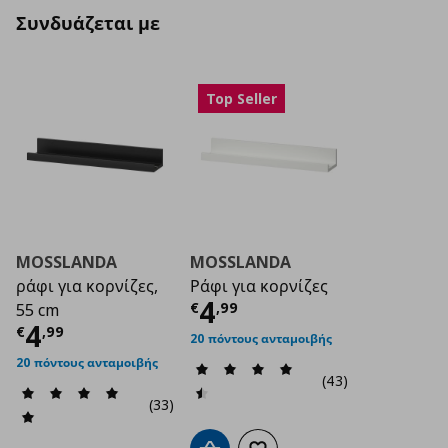
Συνδυάζεται με
Top Seller
MOSSLANDA
MOSSLANDA
ράφι για κορνίζες,
Ράφι για κορνίζες
Τρέχουσα τιμή
€ 4
4
€
,
99
55 cm
Τρέχουσα τιμή
€ 4,99
4
€
,
99
20 πόντους ανταμοιβής
20 πόντους ανταμοιβής
(43)
(33)