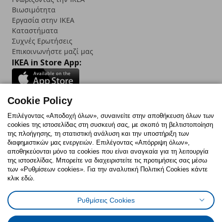
Βιωσιμότητα
Εργασία στην IKEA
Καταστήματα
Συχνές Ερωτήσεις
Επικοινωνήστε μαζί μας
IKEA in Store App:
Cookie Policy
Follow us:
Επιλέγοντας «Αποδοχή όλων», συναινείτε στην αποθήκευση όλων των
cookies της ιστοσελίδας στη συσκευή σας, με σκοπό τη βελτιστοποίηση
Facebook
Instagram
TikTok
Youtube
Pinterest
Twitter
της πλοήγησης, τη στατιστική ανάλυση και την υποστήριξη των
διαφημιστικών μας ενεργειών. Επιλέγοντας «Απόρριψη όλων»,
αποθηκεύονται μόνο τα cookies που είναι αναγκαία για τη λειτουργία
της ιστοσελίδας. Μπορείτε να διαχειριστείτε τις προτιμήσεις σας μέσω
των «Ρυθμίσεων cookies». Για την αναλυτική Πολιτική Cookies κάντε
κλικ εδώ.
Πολιτική Cookies
Δήλωση ψηφιακής προσβασιμότητας
Ρυθμίσεις Cookies
Ρυθμίσεις cookies
Όροι Χρήσης
Γενική Πολιτική Προσωπικών Δεδομένων