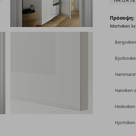
194.124.78
Πρόσοψη:
Mortviken λ
Bergsvike
Bjorkovik
Hammarsm
Hanviken 
Hedeviken
Hjortvike