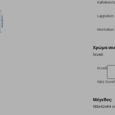
Kallviken/
Lappviken
Mortviken
Χρώμα σκε
λευκό
λευκό
όψη λευκή
Μέγεθος:
180x42x64 