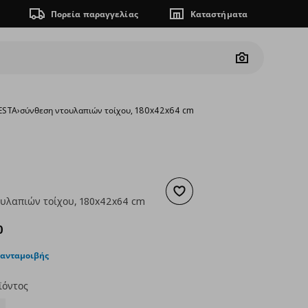
Πορεία παραγγελίας
Καταστήματα
Camera
ESTA
›
σύνθεση ντουλαπιών τοίχου, 180x42x64 cm
Προσθήκη στα αγαπημένα
υλαπιών τοίχου, 180x42x64 cm
 376,50
ουσα τιμή
€ 289,50
0
 ανταμοιβής
ϊόντος