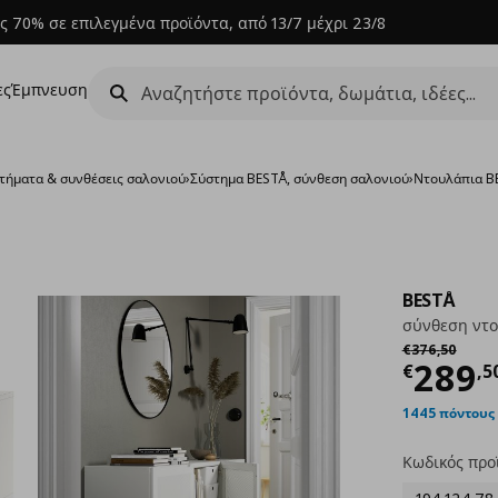
ς 70% σε επιλεγμένα προϊόντα, από 13/7 μέχρι 23/8
ες
Έμπνευση
τήματα & συνθέσεις σαλονιού
›
Σύστημα BESTÅ, σύνθεση σαλονιού
›
Ντουλάπια B
BESTÅ
σύνθεση ντο
Αρχική τιμή
€
€
376
,
50
Τρέχ
289
€
,
5
1445 πόντους
Κωδικός προ