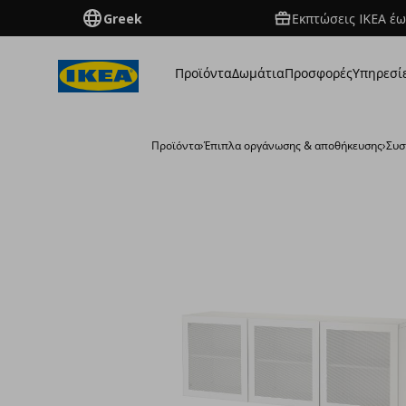
Greek
Εκπτώσεις IKEA έω
Προϊόντα
Δωμάτια
Προσφορές
Υπηρεσί
Προϊόντα
›
Έπιπλα οργάνωσης & αποθήκευσης
›
Συσ