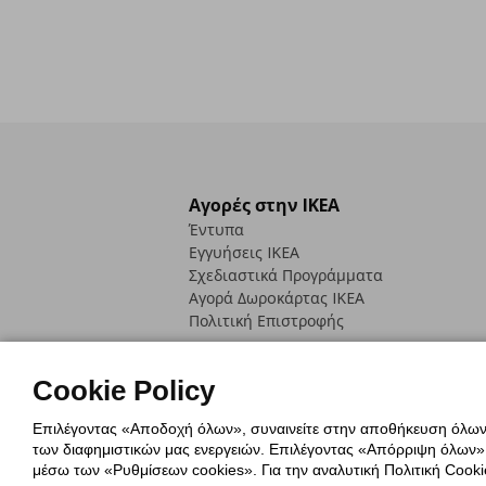
Αγορές στην IKEA
Έντυπα
Εγγυήσεις IKEA
Σχεδιαστικά Προγράμματα
Αγορά Δωρoκάρτας IKEA
Πολιτική Επιστροφής
Cookie Policy
Επιλέγοντας «Αποδοχή όλων», συναινείτε στην αποθήκευση όλων τ
των διαφημιστικών μας ενεργειών. Επιλέγοντας «Απόρριψη όλων», α
Πολιτική Cookies
Δήλωση ψηφιακή
μέσω των «Ρυθμίσεων cookies». Για την αναλυτική Πολιτική Cookie