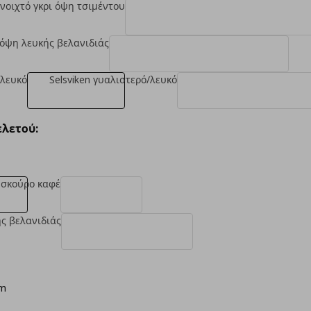
ανοιχτό γκρι όψη τσιμέντου
 όψη λευκής βελανιδιάς
 λευκό
Selsviken γυαλιστερό/λευκό
λετού:
σκούρο καφέ
ς βελανιδιάς
cm