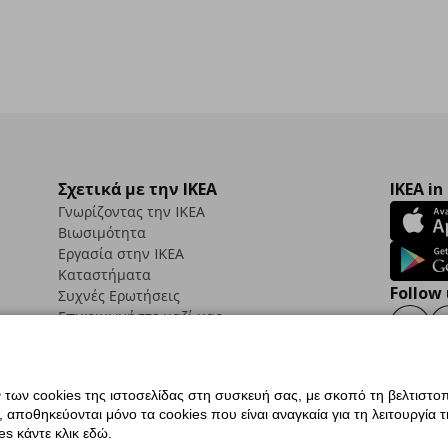
Σχετικά με την IKEA
IKEA in
Γνωρίζοντας την IKEA
Βιωσιμότητα
Εργασία στην IKEA
Καταστήματα
Follow 
Συχνές Ερωτήσεις
Επικοινωνήστε μαζί μας
Faceb
ων cookies της ιστοσελίδας στη συσκευή σας, με σκοπό τη βελτιστοπ
ποθηκεύονται μόνο τα cookies που είναι αναγκαία για τη λειτουργία της
ς προσβασιμότητας
Ρυθμίσεις cookies
Όροι Χρήσης
Γενική Πολιτική Προσωπικώ
s κάντε κλικ εδώ.