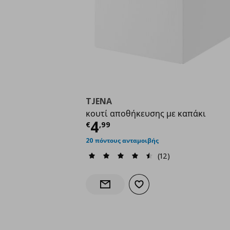
TJENA
κουτί αποθήκευσης με καπάκι
Τρέχουσα τιμή
€ 4,9
4
€
,
99
20 πόντους ανταμοιβής
(12)
Προσθήκη στα αγαπημένα
Ενημέρωση διαθεσιμότητας