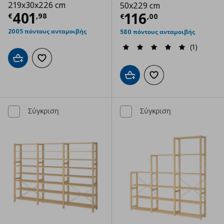
219x30x226 cm
50x229 cm
Τρέχουσα τιμή
€ 401,98
401
Τρέχουσα τιμ
116
€
,
98
€
,
00
2005 πόντους ανταμοιβής
580 πόντους ανταμοιβής
(1)
Προσθήκη στο καλάθι
Προσθήκη στα αγαπημένα
Προσθήκη στο καλάθι
Προσθήκη στα αγαπημ
Σύγκριση
Σύγκριση