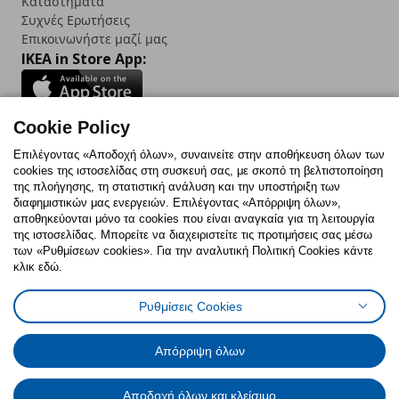
Καταστήματα
Συχνές Ερωτήσεις
Επικοινωνήστε μαζί μας
IKEA in Store App:
Cookie Policy
Follow us:
Επιλέγοντας «Αποδοχή όλων», συναινείτε στην αποθήκευση όλων των
cookies της ιστοσελίδας στη συσκευή σας, με σκοπό τη βελτιστοποίηση
Facebook
Instagram
TikTok
Youtube
Pinterest
Twitter
της πλοήγησης, τη στατιστική ανάλυση και την υποστήριξη των
διαφημιστικών μας ενεργειών. Επιλέγοντας «Απόρριψη όλων»,
αποθηκεύονται μόνο τα cookies που είναι αναγκαία για τη λειτουργία
της ιστοσελίδας. Μπορείτε να διαχειριστείτε τις προτιμήσεις σας μέσω
των «Ρυθμίσεων cookies». Για την αναλυτική Πολιτική Cookies κάντε
κλικ εδώ.
Πολιτική Cookies
Δήλωση ψηφιακής προσβασιμότητας
Ρυθμίσεις Cookies
Ρυθμίσεις cookies
Όροι Χρήσης
Γενική Πολιτική Προσωπικών Δεδομένων
Πολιτική Προσωπικών Δεδομένων για ΙΚΕΑ.gr
Απόρριψη όλων
Κώδικας Καταναλωτικής Δεοντολογίας
Αποδοχή όλων και κλείσιμο