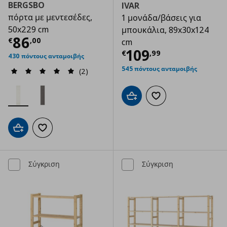
BERGSBO
IVAR
πόρτα με μεντεσέδες,
1 μονάδα/βάσεις για
50x229 cm
μπουκάλια, 89x30x124
Τρέχουσα τιμή
€ 86,00
86
€
,
00
cm
Τρέχουσα τιμ
109
€
,
99
430 πόντους ανταμοιβής
545 πόντους ανταμοιβής
(2)
Προσθήκη στο καλάθι
Προσθήκη στα αγαπημ
Προσθήκη στο καλάθι
Προσθήκη στα αγαπημένα
Σύγκριση
Σύγκριση