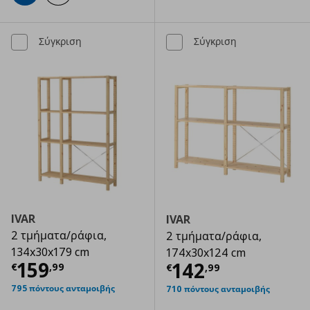
Σύγκριση
Σύγκριση
IVAR
IVAR
2 τμήματα/ράφια,
2 τμήματα/ράφια,
134x30x179 cm
174x30x124 cm
Τρέχουσα τιμή
€ 159,99
159
Τρέχουσα τιμ
142
€
,
99
€
,
99
795 πόντους ανταμοιβής
710 πόντους ανταμοιβής