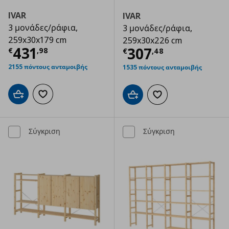
IVAR
IVAR
3 μονάδες/ράφια,
3 μονάδες/ράφια,
259x30x179 cm
259x30x226 cm
Τρέχουσα τιμή
€ 431,98
431
Τρέχουσα τιμ
307
€
,
98
€
,
48
2155 πόντους ανταμοιβής
1535 πόντους ανταμοιβής
Προσθήκη στο καλάθι
Προσθήκη στα αγαπημένα
Προσθήκη στο καλάθι
Προσθήκη στα αγαπημ
Σύγκριση
Σύγκριση