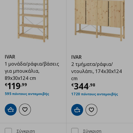
IVAR
IVAR
1 μονάδα/ράφια/βάσεις
2 τμήματα/ράφια/
για μπουκάλια,
ντουλάπι, 174x30x124
89x30x124 cm
cm
Τρέχουσα τιμή
€ 119,99
119
Τρέχουσα τιμ
344
€
,
99
€
,
98
595 πόντους ανταμοιβής
1720 πόντους ανταμοιβής
Προσθήκη στο καλάθι
Προσθήκη στα αγαπημένα
Προσθήκη στο καλάθι
Προσθήκη στα αγαπημ
Σύγκριση
Σύγκριση