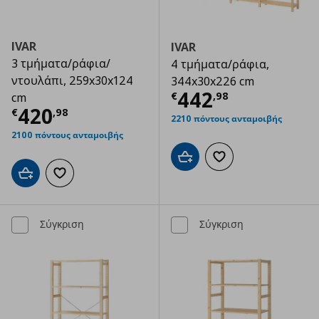
IVAR
IVAR
3 τμήματα/ράφια/
4 τμήματα/ράφια,
ντουλάπι, 259x30x124
344x30x226 cm
Τρέχουσα τιμ
442
€
,
98
cm
Τρέχουσα τιμή
€ 420,98
420
€
,
98
2210 πόντους ανταμοιβής
2100 πόντους ανταμοιβής
Προσθήκη στο καλάθι
Προσθήκη στα αγαπημ
Προσθήκη στο καλάθι
Προσθήκη στα αγαπημένα
Σύγκριση
Σύγκριση