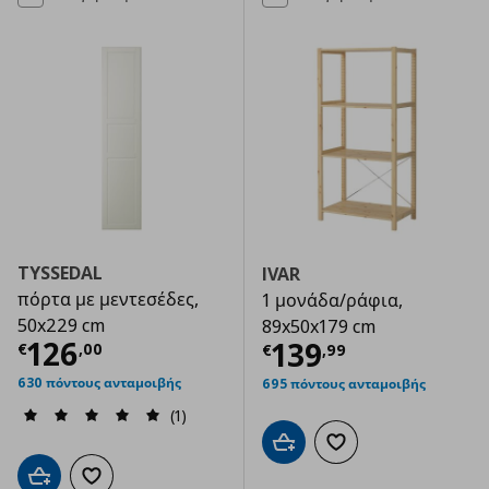
TYSSEDAL
IVAR
πόρτα με μεντεσέδες,
1 μονάδα/ράφια,
50x229 cm
89x50x179 cm
Τρέχουσα τιμή
€ 126,00
126
Τρέχουσα τιμ
139
€
,
00
€
,
99
630 πόντους ανταμοιβής
695 πόντους ανταμοιβής
(1)
Προσθήκη στο καλάθι
Προσθήκη στα αγαπημ
Προσθήκη στο καλάθι
Προσθήκη στα αγαπημένα