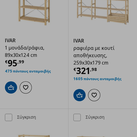
IVAR
IVAR
1 μονάδα/ράφια,
ραφιέρα με κουτί
89x30x124 cm
αποθήκευσης,
Τρέχουσα τιμή
€ 95,99
95
€
,
99
259x30x179 cm
Τρέχουσα τιμ
321
€
,
98
475 πόντους ανταμοιβής
1605 πόντους ανταμοιβής
Προσθήκη στο καλάθι
Προσθήκη στα αγαπημένα
Προσθήκη στο καλάθι
Προσθήκη στα αγαπημ
Σύγκριση
Σύγκριση