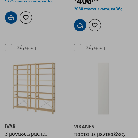
Τρέχουσα τιμ
406
1775 πόντους ανταμοιβής
2030 πόντους ανταμοιβής
Προσθήκη στο καλάθι
Προσθήκη στα αγαπημένα
Προσθήκη στο καλάθι
Προσθήκη στα αγαπημ
Σύγκριση
Σύγκριση
IVAR
VIKANES
3 μονάδες/ράφια,
πόρτα με μεντεσέδες,