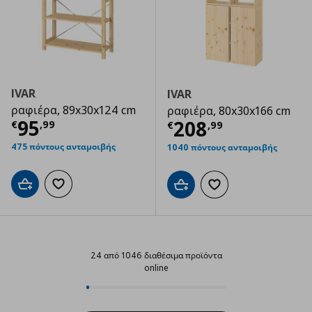
IVAR
IVAR
ραφιέρα, 89x30x124 cm
ραφιέρα, 80x30x166 cm
Τρέχουσα τιμή
€ 95,99
95
Τρέχουσα τιμ
208
€
,
99
€
,
99
475 πόντους ανταμοιβής
1040 πόντους ανταμοιβής
Προσθήκη στο καλάθι
Προσθήκη στα αγαπημένα
Προσθήκη στο καλάθι
Προσθήκη στα αγαπημ
24 από 1046 διαθέσιμα προϊόντα
online
24 από 1046 διαθέσιμα προϊόντα 
Progress: