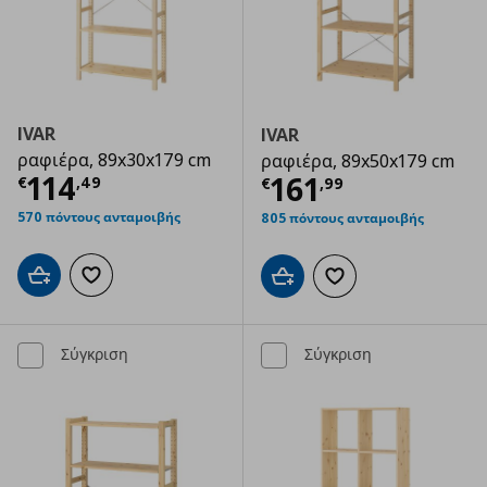
IVAR
IVAR
ραφιέρα, 89x30x179 cm
ραφιέρα, 89x50x179 cm
Τρέχουσα τιμή
€ 114,49
114
Τρέχουσα τιμ
161
€
,
49
€
,
99
570 πόντους ανταμοιβής
805 πόντους ανταμοιβής
Προσθήκη στο καλάθι
Προσθήκη στα αγαπημένα
Προσθήκη στο καλάθι
Προσθήκη στα αγαπημ
Σύγκριση
Σύγκριση