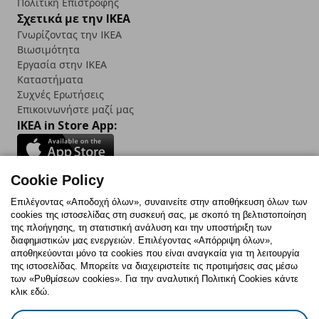
Πολιτική Επιστροφής
Σχετικά με την IKEA
Γνωρίζοντας την IKEA
Βιωσιμότητα
Εργασία στην IKEA
Καταστήματα
Συχνές Ερωτήσεις
Επικοινωνήστε μαζί μας
IKEA in Store App:
Cookie Policy
Follow us:
Επιλέγοντας «Αποδοχή όλων», συναινείτε στην αποθήκευση όλων των
cookies της ιστοσελίδας στη συσκευή σας, με σκοπό τη βελτιστοποίηση
Facebook
Instagram
TikTok
Youtube
Pinterest
Twitter
της πλοήγησης, τη στατιστική ανάλυση και την υποστήριξη των
διαφημιστικών μας ενεργειών. Επιλέγοντας «Απόρριψη όλων»,
αποθηκεύονται μόνο τα cookies που είναι αναγκαία για τη λειτουργία
της ιστοσελίδας. Μπορείτε να διαχειριστείτε τις προτιμήσεις σας μέσω
των «Ρυθμίσεων cookies». Για την αναλυτική Πολιτική Cookies κάντε
κλικ εδώ.
Πολιτική Cookies
Δήλωση ψηφιακής προσβασιμότητας