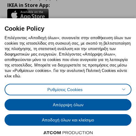
IKEA in Store App:
Cookie Policy
Follow us:
Επιλέγοντας «Αποδοχή όλων», συναινείτε στην αποθήκευση όλων των
cookies της ιστοσελίδας στη συσκευή σας, με σκοπό τη βελτιστοποίηση
Facebook
Instagram
TikTok
Youtube
Pinterest
Twitter
της πλοήγησης, τη στατιστική ανάλυση και την υποστήριξη των
διαφημιστικών μας ενεργειών. Επιλέγοντας «Απόρριψη όλων»,
αποθηκεύονται μόνο τα cookies που είναι αναγκαία για τη λειτουργία
της ιστοσελίδας. Μπορείτε να διαχειριστείτε τις προτιμήσεις σας μέσω
των «Ρυθμίσεων cookies». Για την αναλυτική Πολιτική Cookies κάντε
κλικ εδώ.
Πολιτική Cookies
Δήλωση ψηφιακής προσβασιμότητας
Ρυθμίσεις Cookies
Ρυθμίσεις cookies
Όροι Χρήσης
Γενική Πολιτική Προσωπικών Δεδομένων
Πολιτική Προσωπικών Δεδομένων για ΙΚΕΑ.gr
Απόρριψη όλων
Κώδικας Καταναλωτικής Δεοντολογίας
Αποδοχή όλων και κλείσιμο
© Inter-IKEA Systems B.V. 1999 - 2025