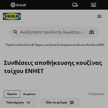
Greek
Πορεία παραγγελίας
Καταστή
Burge
Camera
Προϊόντα
›
Κουζίνα & Πάγκοι κουζίνας
›
Συστήματα κουζινών
›
Κουζίνα ENHET
›
Συνθέσεις αποθήκευσης κουζίνας
τοίχου ENHET
Προϊόν
Δωμάτιο
0 Προϊόντα
Ταξινόμηση
Όλα τα φίλτρα