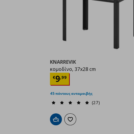
KNARREVIK
κομοδίνο, 37x28 cm
Τρέχουσα τιμή
€ 9,9
9
€
,
99
45 πόντους ανταμοιβής
(27)
Προσθήκη στο καλάθι
Προσθήκη στα αγαπημένα