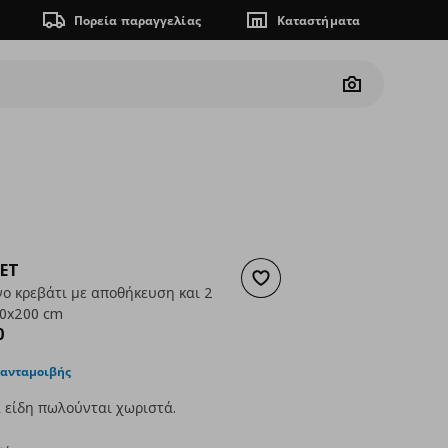
Πορεία παραγγελίας
Καταστήματα
Camera
ET
Προσθήκη στα αγαπημένα
νο κρεβάτι με αποθήκευση και 2
0x200 cm
ουσα τιμή
€ 837,00
0
 ανταμοιβής
 είδη πωλούνται χωριστά.