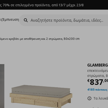
ς 70% σε επιλεγμένα προϊόντα, από 13/7 μέχρι 23/8
ες
Έμπνευση
νόμενο κρεβάτι με αποθήκευση και 2 στρώματα, 80x200 cm
GLAMBERG
επεκτεινόμε
στρώματα, 8
Τρέχ
837
€
,
0
4185 πόντους
Τα λευκά