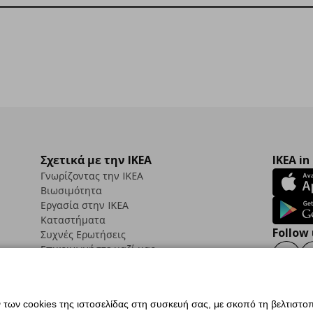
Σχετικά με την IKEA
IKEA in
Γνωρίζοντας την IKEA
Βιωσιμότητα
Εργασία στην IKEA
Καταστήματα
Follow 
Συχνές Ερωτήσεις
Επικοινωνήστε μαζί μας
Faceb
ων cookies της ιστοσελίδας στη συσκευή σας, με σκοπό τη βελτιστοπ