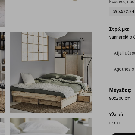
Κωδικός προ
595.682.84
Στρώμα:
Vannareid σ
Afjall μέτρ
Agotnes σ
Μέγεθος:
80x200 cm
Υλικό:
πεύκο