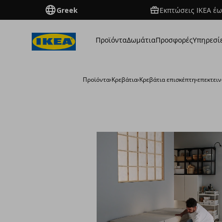
Greek
Εκπτώσεις IKEA έω
Προϊόντα
Δωμάτια
Προσφορές
Υπηρεσί
Προϊόντα
›
Κρεβάτια
›
Κρεβάτια επισκέπτη
›
επεκτει