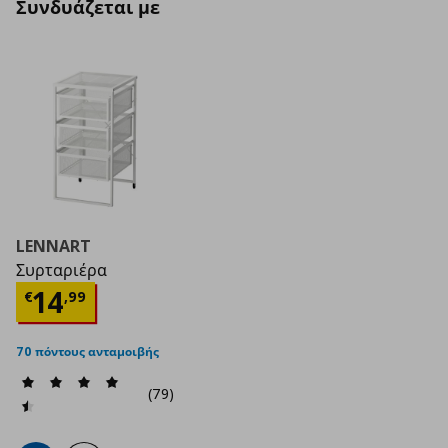
Συνδυάζεται με
LENNART
Συρταριέρα
Τρέχουσα τιμή
€ 14,99
14
€
,
99
70 πόντους ανταμοιβής
(79)