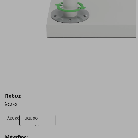
Πόδια:
λευκό
λευκό
μαύρο
Μέγεθος: