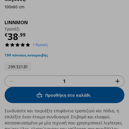
100x60 cm
LINNMON
Τραπέζι
Τρέχουσα τιμή
€ 38,99
38
€
,
99
5.0
1 Κριτική
star
rating
190 πόντους ανταμοιβής
299.321.81
Προσθήκη στο καλάθι
Συνδυάστε και ταιριάξτε επιφάνεια τραπεζιού και πόδια, ή
επιλέξτε έναν έτοιμο συνδυασμό. Στιβαρό και ελαφρύ,
κατασκευασμένο με μία τεχνική που χρησιμοποιεί λιγότερες
πρώτες ύλες, ελαττώνοντας την επίδραση στο περιβάλλον.