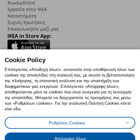
Βιωσιμότητα
Εργασία στην IKEA
Καταστήματα
Συχνές Ερωτήσεις
Επικοινωνήστε μαζί μας
IKEA in Store App:
Cookie Policy
Follow us:
Επιλέγοντας «Αποδοχή όλων», συναινείτε στην αποθήκευση όλων των
cookies της ιστοσελίδας στη συσκευή σας, με σκοπό τη βελτιστοποίηση
Facebook
Instagram
TikTok
Youtube
Pinterest
Twitter
της πλοήγησης, τη στατιστική ανάλυση και την υποστήριξη των
διαφημιστικών μας ενεργειών. Επιλέγοντας «Απόρριψη όλων»,
αποθηκεύονται μόνο τα cookies που είναι αναγκαία για τη λειτουργία
της ιστοσελίδας. Μπορείτε να διαχειριστείτε τις προτιμήσεις σας μέσω
των «Ρυθμίσεων cookies». Για την αναλυτική Πολιτική Cookies κάντε
κλικ εδώ.
Πολιτική Cookies
Δήλωση ψηφιακής προσβασιμότητας
Ρυθμίσεις Cookies
Ρυθμίσεις cookies
Όροι Χρήσης
Γενική Πολιτική Προσωπικών Δεδομένων
Πολιτική Προσωπικών Δεδομένων για ΙΚΕΑ.gr
Απόρριψη όλων