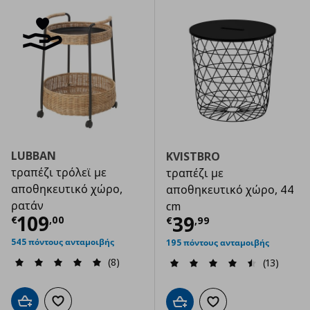
LUBBAN
KVISTBRO
τραπέζι τρόλεϊ με
τραπέζι με
αποθηκευτικό χώρο,
αποθηκευτικό χώρο, 44
ρατάν
cm
Τρέχουσα τιμή
€ 109,00
109
Τρέχουσα τιμ
39
€
,
00
€
,
99
545 πόντους ανταμοιβής
195 πόντους ανταμοιβής
(8)
(13)
Προσθήκη στο καλάθι
Προσθήκη στα αγαπημένα
Προσθήκη στο καλάθι
Προσθήκη στα αγαπημ