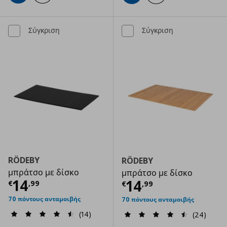
Σύγκριση
Σύγκριση
RÖDEBY
RÖDEBY
μπράτσο με δίσκο
μπράτσο με δίσκο
Τρέχουσα τιμή
€ 14,99
14
Τρέχουσα τιμ
14
€
,
99
€
,
99
70 πόντους ανταμοιβής
70 πόντους ανταμοιβής
(14)
(24)