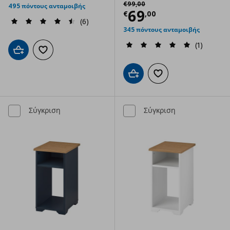
Αρχική τιμή
€ 99,00
€
99
,
00
495 πόντους ανταμοιβής
Τρέχουσα τιμ
69
€
,
00
(6)
345 πόντους ανταμοιβής
(1)
Προσθήκη στο καλάθι
Προσθήκη στα αγαπημένα
Προσθήκη στο καλάθι
Προσθήκη στα αγαπημ
Σύγκριση
Σύγκριση