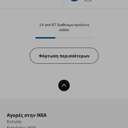
24 από 67 διαθέσιμα προϊόντα
online
24 από 67 διαθέσιμα προϊόντα on
Progress:
Φόρτωση περισσότερων
Back To Top
Αγορές στην IKEA
Έντυπα
Εγγυήσεις IKEA