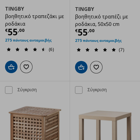
TINGBY
TINGBY
βοηθητικό τραπεζάκι με
βοηθητικό τραπέζι με
ροδάκια
ροδάκια, 50x50 cm
Τρέχουσα τιμή
€ 55,00
55
Τρέχουσα τιμ
55
€
,
00
€
,
00
275 πόντους ανταμοιβής
275 πόντους ανταμοιβής
(6)
(7)
Προσθήκη στο καλάθι
Προσθήκη στα αγαπημένα
Προσθήκη στο καλάθι
Προσθήκη στα αγαπημ
Σύγκριση
Σύγκριση