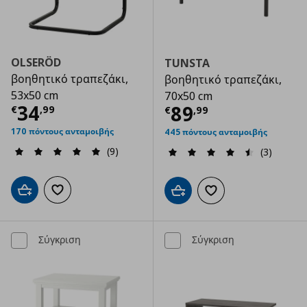
OLSERÖD
TUNSTA
βοηθητικό τραπεζάκι,
βοηθητικό τραπεζάκι,
53x50 cm
70x50 cm
Τρέχουσα τιμή
€ 34,99
34
Τρέχουσα τιμ
89
€
,
99
€
,
99
170 πόντους ανταμοιβής
445 πόντους ανταμοιβής
(9)
(3)
Προσθήκη στο καλάθι
Προσθήκη στα αγαπημένα
Προσθήκη στο καλάθι
Προσθήκη στα αγαπημ
Σύγκριση
Σύγκριση