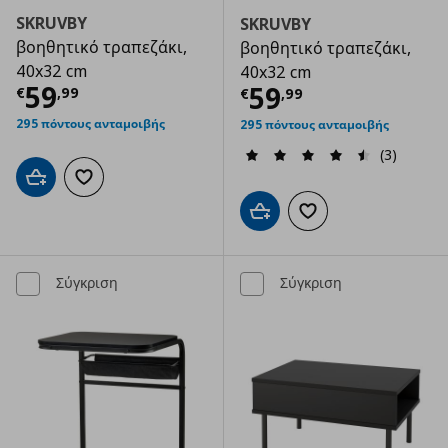
SKRUVBY
SKRUVBY
βοηθητικό τραπεζάκι,
βοηθητικό τραπεζάκι,
40x32 cm
40x32 cm
Τρέχουσα τιμή
€ 59,99
59
Τρέχουσα τιμ
59
€
,
99
€
,
99
295 πόντους ανταμοιβής
295 πόντους ανταμοιβής
(3)
Προσθήκη στο καλάθι
Προσθήκη στα αγαπημένα
Προσθήκη στο καλάθι
Προσθήκη στα αγαπημ
Σύγκριση
Σύγκριση