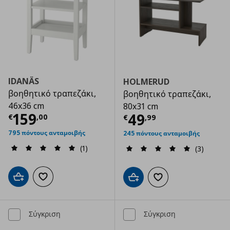
IDANÄS
HOLMERUD
βοηθητικό τραπεζάκι,
βοηθητικό τραπεζάκι,
46x36 cm
80x31 cm
Τρέχουσα τιμή
€ 159,00
159
Τρέχουσα τιμ
49
€
,
00
€
,
99
795 πόντους ανταμοιβής
245 πόντους ανταμοιβής
(1)
(3)
Προσθήκη στο καλάθι
Προσθήκη στα αγαπημένα
Προσθήκη στο καλάθι
Προσθήκη στα αγαπημ
Σύγκριση
Σύγκριση