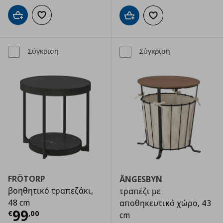
Προσθήκη στο καλάθι
Προσθήκη στα αγαπημένα
Προσθήκη στο καλάθι
Προσθήκη στα αγαπημ
Σύγκριση
Σύγκριση
FRÖTORP
ÄNGESBYN
βοηθητικό τραπεζάκι,
τραπέζι με
48 cm
αποθηκευτικό χώρο, 43
Τρέχουσα τιμή
€ 99,00
99
€
,
00
cm