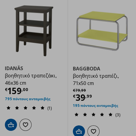
IDANÄS
BAGGBODA
βοηθητικό τραπεζάκι,
βοηθητικό τραπέζι,
46x36 cm
71x50 cm
Τρέχουσα τιμή
€ 159,00
159
Αρχική τιμή
€ 79,99
€
,
00
€
79
,
99
Τρέχουσα τιμ
39
€
,
99
795 πόντους ανταμοιβής
195 πόντους ανταμοιβής
(1)
(3)
Προσθήκη στο καλάθι
Προσθήκη στα αγαπημένα
Προσθήκη στο καλάθι
Προσθήκη στα αγαπημ