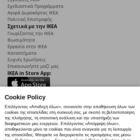
Σχεδιαστικά Προγράμματα
Αγορά Δωρoκάρτας IKEA
Πολιτική Επιστροφής
Σχετικά με την IKEA
Γνωρίζοντας την IKEA
Βιωσιμότητα
Εργασία στην IKEA
Καταστήματα
Συχνές Ερωτήσεις
Επικοινωνήστε μαζί μας
IKEA in Store App:
Cookie Policy
Follow us:
Επιλέγοντας «Αποδοχή όλων», συναινείτε στην αποθήκευση όλων των
cookies της ιστοσελίδας στη συσκευή σας, με σκοπό τη βελτιστοποίηση
Facebook
Instagram
TikTok
Youtube
Pinterest
Twitter
της πλοήγησης, τη στατιστική ανάλυση και την υποστήριξη των
διαφημιστικών μας ενεργειών. Επιλέγοντας «Απόρριψη όλων»,
αποθηκεύονται μόνο τα cookies που είναι αναγκαία για τη λειτουργία
της ιστοσελίδας. Μπορείτε να διαχειριστείτε τις προτιμήσεις σας μέσω