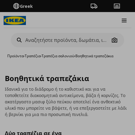
Greek
Πορεία παραγγελίας
Καταστή
Burge
Camera
Προϊόντα
›
Τραπέζια
›
Τραπέζια σαλονιού
›
Βοηθητικά τραπεζάκια
Βοηθητικά τραπεζάκια
Ιδανικά για το διάδρομο ή το καθιστικό και για να
τοποθετείτε διακοσμητικά αντικείμενα, βάζα ή κορνίζες. Το
ακατέργαστο μασιφ ξύλο πεύκου αποτελεί ένα ανθεκτικό
υλικό που μπορείτε να βάψετε, ή να επεξεργαστείτε με λάδι
ή βερνίκι για μια πιο προσωπική πινελιά.
Δύο τραπέζια σε ένα