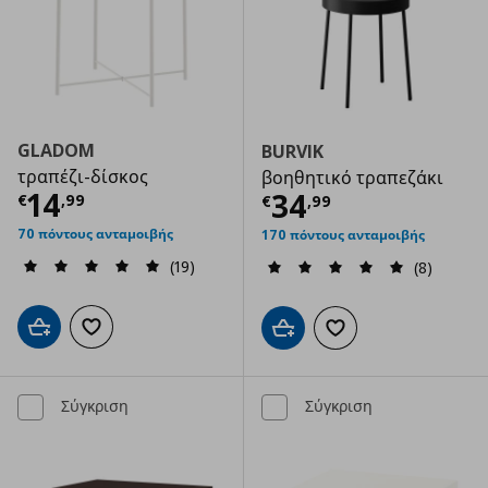
GLADOM
BURVIK
τραπέζι-δίσκος
βοηθητικό τραπεζάκι
Τρέχουσα τιμή
€ 14,99
14
Τρέχουσα τιμ
34
€
,
99
€
,
99
70 πόντους ανταμοιβής
170 πόντους ανταμοιβής
(19)
(8)
Προσθήκη στο καλάθι
Προσθήκη στα αγαπημένα
Προσθήκη στο καλάθι
Προσθήκη στα αγαπημ
Σύγκριση
Σύγκριση