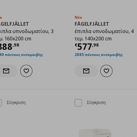
ο
Νέο
ÅGELFJÄLLET
FÅGELFJÄLLET
ιπλα υπνοδωματίου, 3
έπιπλα υπνοδωματίου, 4
,00
μ. 160x200 cm
τεμ. 140x200 cm
ρέχουσα τιμή
€ 388,98
Τρέχουσα τιμ
388
577
,
98
€
,
98
40 πόντους ανταμοιβής
2885 πόντους ανταμοιβής
Προσθήκη στα αγαπημένα
Προσθήκη στα α
Ενημέρωση διαθεσιμότητας
Ενημέρωση διαθεσιμότητα
Σύγκριση
Σύγκριση