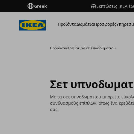
Greek
Εκπτώσεις IKEA έω
Προϊόντα
Δωμάτια
Προσφορές
Υπηρεσί
Προϊόντα
›
Κρεβάτια
›
Σετ Υπνοδωματίου
Σετ υπνοδωματ
Με τα σετ υπνοδωματίου μπορείτε εύκολ
συνδυασμούς επίπλων, όπως ένα κρεβάτι, 
σας.