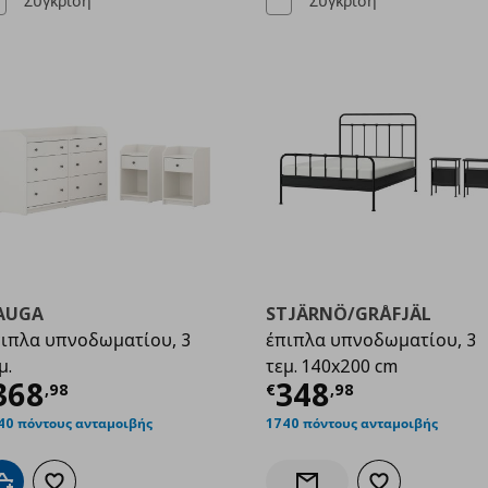
Σύγκριση
Σύγκριση
AUGA
STJÄRNÖ/GRÅFJÄL
ιπλα υπνοδωματίου, 3
έπιπλα υπνοδωματίου, 3
μ.
τεμ. 140x200 cm
8,98
ρέχουσα τιμή
€ 368,98
Τρέχουσα τιμ
368
348
,
98
€
,
98
40 πόντους ανταμοιβής
1740 πόντους ανταμοιβής