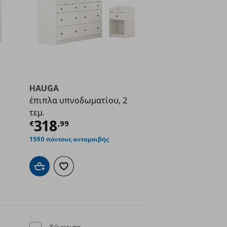
HAUGA
έπιπλα υπνοδωματίου, 2
τεμ.
ή
€ 198,99
Τρέχουσα τιμή
€ 318,99
318
€
,
99
1590 πόντους ανταμοιβής
ένα
Προσθήκη στο καλάθι
Προσθήκη στα αγαπημένα