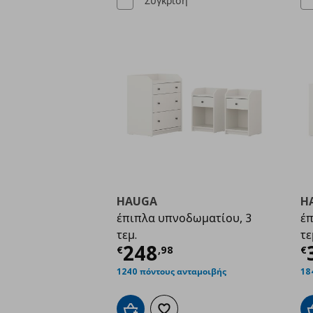
Σύγκριση
HAUGA
H
έπιπλα υπνοδωματίου, 3
έπ
τεμ.
τε
Τρέχουσα τιμή
€ 24
Τ
248
€
,
98
€
1240 πόντους ανταμοιβής
18