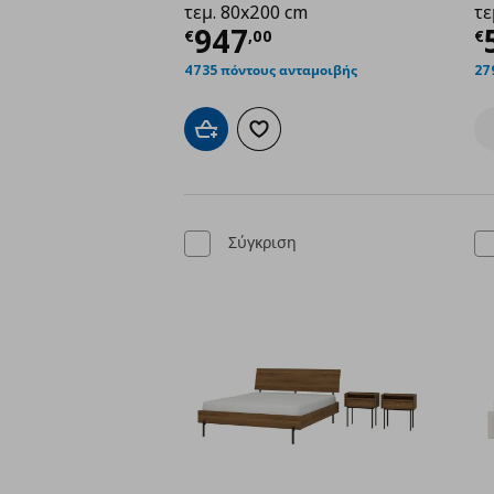
τεμ. 80x200 cm
τε
Τρέχουσα τιμή
€ 94
Τ
947
€
,
00
€
4735 πόντους ανταμοιβής
27
Προσθήκη στο καλάθι
Προσθήκη στα αγαπημένα
Σύγκριση