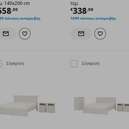
μ. 140x200 cm
τεμ.
7,00
ρέχουσα τιμή
€ 558,00
Τρέχουσα τιμ
558
338
,
00
€
,
00
90 πόντους ανταμοιβής
1690 πόντους ανταμοιβής
Προσθήκη στα αγαπημένα
Προσθήκη στα α
Ενημέρωση διαθεσιμότητας
Ενημέρωση διαθεσιμότητα
Σύγκριση
Σύγκριση