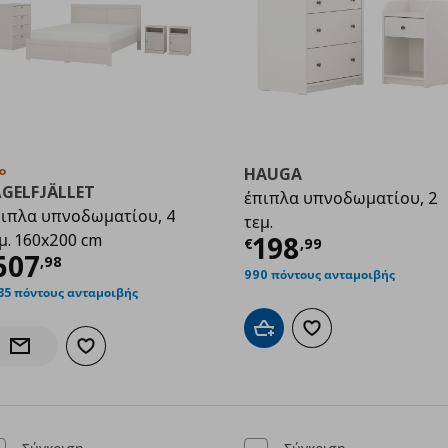
ο
HAUGA
ÅGELFJÄLLET
έπιπλα υπνοδωματίου, 2
ιπλα υπνοδωματίου, 4
τεμ.
Τρέχουσα τιμ
μ. 160x200 cm
198
€
,
99
8,98
ρέχουσα τιμή
€ 607,98
607
,
98
990 πόντους ανταμοιβής
35 πόντους ανταμοιβής
Προσθήκη στο καλάθι
Προσθήκη στα αγαπημ
Προσθήκη στα αγαπημένα
Ενημέρωση διαθεσιμότητας