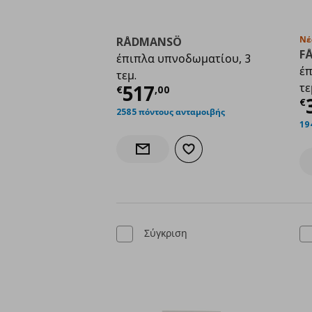
Νέ
RÅDMANSÖ
F
έπιπλα υπνοδωματίου, 3
έπ
τεμ.
Τρέχουσα τιμή
€ 517
517
τε
€
,
00
Τ
€
2585 πόντους ανταμοιβής
19
Προσθήκη στα αγαπημένα
Ενημέρωση διαθεσιμότητας
Σύγκριση