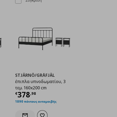
Σύγκριση
STJÄRNÖ/GRÅFJÄL
έπιπλα υπνοδωματίου, 3
τεμ. 160x200 cm
ή
€ 348,98
Τρέχουσα τιμή
€ 378,98
378
€
,
98
1890 πόντους ανταμοιβής