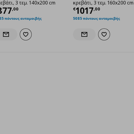
εβάτι, 3 τεμ. 140x200 cm
κρεβάτι, 3 τεμ. 160x200 cm
,00
ρέχουσα τιμή
€ 877,00
Τρέχουσα τιμ
877
1017
,
00
€
,
00
85 πόντους ανταμοιβής
5085 πόντους ανταμοιβής
Προσθήκη στα αγαπημένα
Προσθήκη στα α
Ενημέρωση διαθεσιμότητας
Ενημέρωση διαθεσιμότητα