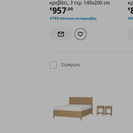
κρεβάτι, 3 τεμ. 140x200 cm
κρ
Τρέχουσα τιμή
€ 957
Τ
957
€
,
00
€
4785 πόντους ανταμοιβής
43
Προσθήκη στα αγαπημένα
Ενημέρωση διαθεσιμότητας
Σύγκριση