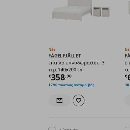
Νέο
Νέ
FÅGELFJÄLLET
F
έπιπλα υπνοδωματίου, 3
έπ
τεμ. 140x200 cm
τε
Τρέχουσα τιμή
€ 35
Τ
358
€
,
98
€
1790 πόντους ανταμοιβής
30
Προσθήκη στα αγαπημένα
Ενημέρωση διαθεσιμότητας