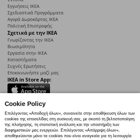
Εγγυήσεις IKEA
Σχεδιαστικά Προγράμματα
Αγορά Δωρoκάρτας IKEA
Πολιτική Επιστροφής
Σχετικά με την IKEA
Γνωρίζοντας την IKEA
Βιωσιμότητα
Εργασία στην IKEA
Καταστήματα
Συχνές Ερωτήσεις
Επικοινωνήστε μαζί μας
IKEA in Store App:
Cookie Policy
Follow us:
Επιλέγοντας «Αποδοχή όλων», συναινείτε στην αποθήκευση όλων των
cookies της ιστοσελίδας στη συσκευή σας, με σκοπό τη βελτιστοποίηση
Facebook
Instagram
TikTok
Youtube
Pinterest
Twitter
της πλοήγησης, τη στατιστική ανάλυση και την υποστήριξη των
διαφημιστικών μας ενεργειών. Επιλέγοντας «Απόρριψη όλων»,
αποθηκεύονται μόνο τα cookies που είναι αναγκαία για τη λειτουργία