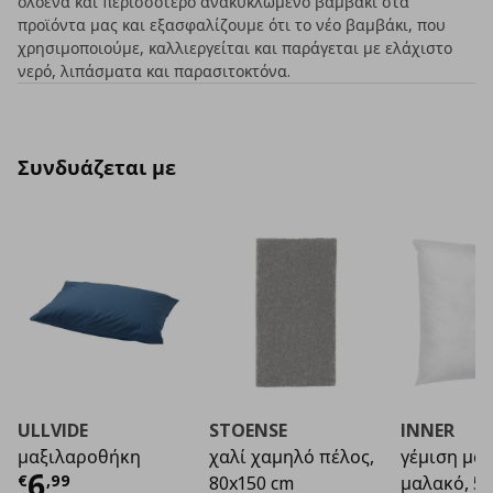
ολοένα και περισσότερο ανακυκλωμένο βαμβάκι στα
προϊόντα μας και εξασφαλίζουμε ότι το νέο βαμβάκι, που
χρησιμοποιούμε, καλλιεργείται και παράγεται με ελάχιστο
νερό, λιπάσματα και παρασιτοκτόνα.
Συνδυάζεται με
ULLVIDE
STOENSE
INNER
μαξιλαροθήκη
χαλί χαμηλό πέλος,
γέμιση μαξ
Τρέχουσα τιμή
€ 6,99
6
€
,
99
80x150 cm
μαλακό, 5