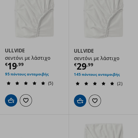
ULLVIDE
ULLVIDE
σεντόνι με λάστιχο
σεντόνι με λάστιχο
Τρέχουσα τιμή
€ 19,99
19
Τρέχουσα τιμ
29
€
,
99
€
,
99
95 πόντους ανταμοιβής
145 πόντους ανταμοιβής
(5)
(2)
Προσθήκη στο καλάθι
Προσθήκη στα αγαπημένα
Προσθήκη στο καλάθι
Προσθήκη στα αγαπημ