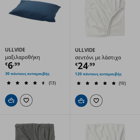
ULLVIDE
ULLVIDE
μαξιλαροθήκη
σεντόνι με λάστιχο
Τρέχουσα τιμή
€ 6,99
6
Τρέχουσα τιμ
24
€
,
99
€
,
99
30 πόντους ανταμοιβής
120 πόντους ανταμοιβής
(13)
(10)
Προσθήκη στο καλάθι
Προσθήκη στα αγαπημένα
Προσθήκη στο καλάθι
Προσθήκη στα αγαπημ