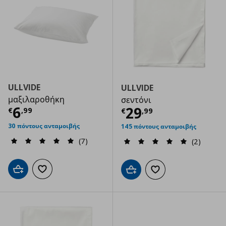
ULLVIDE
ULLVIDE
μαξιλαροθήκη
σεντόνι
Τρέχουσα τιμή
€ 6,99
6
Τρέχουσα τιμ
29
€
,
99
€
,
99
30 πόντους ανταμοιβής
145 πόντους ανταμοιβής
(7)
(2)
Προσθήκη στο καλάθι
Προσθήκη στα αγαπημένα
Προσθήκη στο καλάθι
Προσθήκη στα αγαπημ