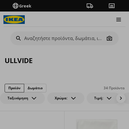
Greek
Πορεία παραγγελίας
Καταστή
Burge
Camera
ULLVIDE
Προϊόν
Δωμάτιο
34 Προϊόντα
Ταξινόμηση
Χρώμα:
Τιμή: