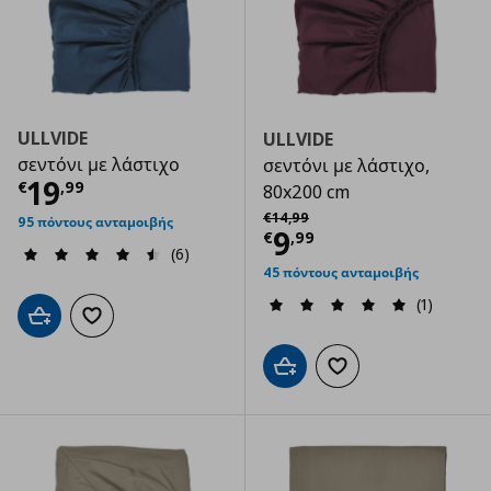
ULLVIDE
ULLVIDE
σεντόνι με λάστιχο
σεντόνι με λάστιχο,
Τρέχουσα τιμή
€ 19,99
19
€
,
99
80x200 cm
Αρχική τιμή
€ 14,99
€
14
,
99
95 πόντους ανταμοιβής
Τρέχουσα τιμ
9
€
,
99
(6)
45 πόντους ανταμοιβής
(1)
Προσθήκη στο καλάθι
Προσθήκη στα αγαπημένα
Προσθήκη στο καλάθι
Προσθήκη στα αγαπημ