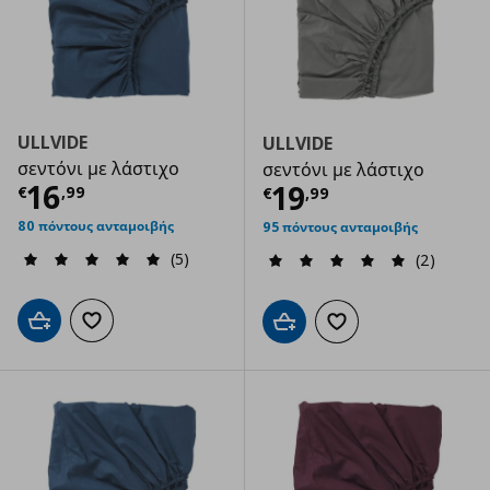
ULLVIDE
ULLVIDE
σεντόνι με λάστιχο
σεντόνι με λάστιχο
Τρέχουσα τιμή
€ 16,99
16
Τρέχουσα τιμ
19
€
,
99
€
,
99
80 πόντους ανταμοιβής
95 πόντους ανταμοιβής
(5)
(2)
Προσθήκη στο καλάθι
Προσθήκη στα αγαπημένα
Προσθήκη στο καλάθι
Προσθήκη στα αγαπημ