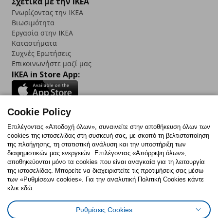
Σχετικά με την IKEA
Γνωρίζοντας την IKEA
Βιωσιμότητα
Εργασία στην IKEA
Καταστήματα
Συχνές Ερωτήσεις
Επικοινωνήστε μαζί μας
IKEA in Store App:
Cookie Policy
Follow us:
Επιλέγοντας «Αποδοχή όλων», συναινείτε στην αποθήκευση όλων των
cookies της ιστοσελίδας στη συσκευή σας, με σκοπό τη βελτιστοποίηση
Facebook
Instagram
TikTok
Youtube
Pinterest
Twitter
της πλοήγησης, τη στατιστική ανάλυση και την υποστήριξη των
διαφημιστικών μας ενεργειών. Επιλέγοντας «Απόρριψη όλων»,
αποθηκεύονται μόνο τα cookies που είναι αναγκαία για τη λειτουργία
της ιστοσελίδας. Μπορείτε να διαχειριστείτε τις προτιμήσεις σας μέσω
των «Ρυθμίσεων cookies». Για την αναλυτική Πολιτική Cookies κάντε
κλικ εδώ.
Πολιτική Cookies
Δήλωση ψηφιακής προσβασιμότητας
Ρυθμίσεις Cookies
Ρυθμίσεις cookies
Όροι Χρήσης