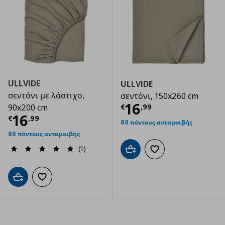
ULLVIDE
ULLVIDE
σεντόνι με λάστιχο,
σεντόνι, 150x260 cm
Τρέχουσα τιμ
16
€
,
99
90x200 cm
Τρέχουσα τιμή
€ 16,99
16
€
,
99
80 πόντους ανταμοιβής
80 πόντους ανταμοιβής
(1)
Προσθήκη στο καλάθι
Προσθήκη στα αγαπημ
Προσθήκη στο καλάθι
Προσθήκη στα αγαπημένα