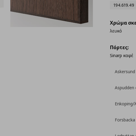
194.619.49
Χρώμα σκε
λευκό
Πόρτες:
Sinarp καφέ
Askersund
Aspudden 
Enkoping/
Forsbacka
Lerhyttan