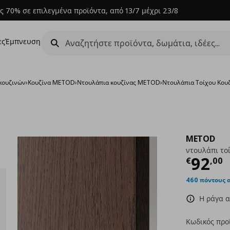
ς 70% σε επιλεγμένα προϊόντα, από 13/7 μέχρι 23/8
ες
Έμπνευση
κουζινών
›
Κουζίνα METOD
›
Ντουλάπια κουζίνας METOD
›
Ντουλάπια Τοίχου Κο
METOD
ντουλάπι το
Τρέχ
92
€
,
00
460 πόντους 
Η ράγα α
Κωδικός προ