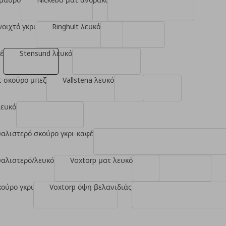
νοιχτό γκρι
Ringhult λευκό
έ
Stensund λευκό
τ σκούρο μπεζ
Vallstena λευκό
λευκό
υαλιστερό σκούρο γκρι-καφέ
υαλιστερό/λευκό
Voxtorp ματ λευκό
κούρο γκρι
Voxtorp όψη βελανιδιάς