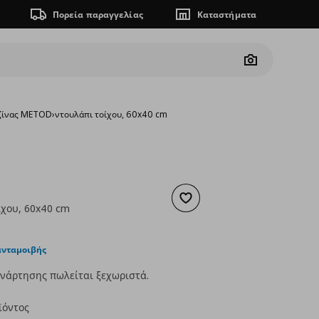
Πορεία παραγγελίας
Καταστήματα
Camera
υζίνας METOD
›
ντουλάπι τοίχου, 60x40 cm
Προσθήκη στα αγαπημένα
ίχου, 60x40 cm
ουσα τιμή
€ 92,00
ανταμοιβής
νάρτησης πωλείται ξεχωριστά.
ϊόντος