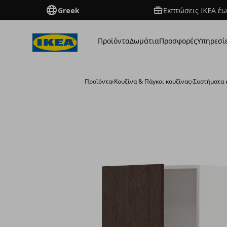
Greek
Εκπτώσεις IKEA έω
Προϊόντα
Δωμάτια
Προσφορές
Υπηρεσί
Προϊόντα
›
Κουζίνα & Πάγκοι κουζίνας
›
Συστήματα 