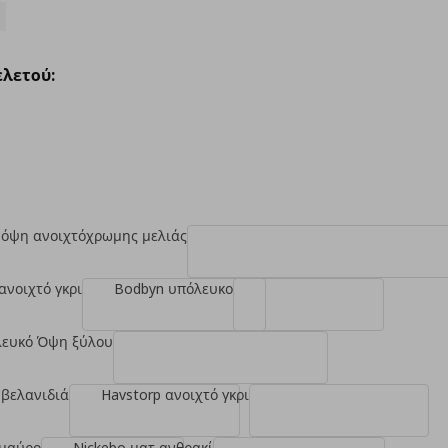
λετού:
 όψη ανοιχτόχρωμης μελιάς
ανοιχτό γκρι
Bodbyn υπόλευκο
λευκό Όψη ξύλου
 βελανιδιά
Havstorp ανοιχτό γκρι
 μαύρο
Nickebo ματ ανθρακί