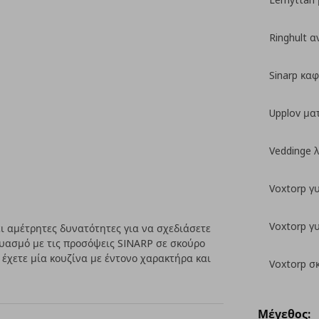
Ringhult α
Sinarp καφ
Upplov μα
Veddinge 
Voxtorp γ
Voxtorp γ
 αμέτρητες δυνατότητες για να σχεδιάσετε
δυασμό με τις προσόψεις SINARP σε σκούρο
 έχετε μία κουζίνα με έντονο χαρακτήρα και
Voxtorp σ
Μέγεθος: