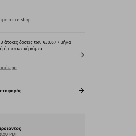
ιμο στο e-shop
3 άτοκες δόσεις των €30,67 / μήνα
ή ή πιστωτική κάρτα
σσότερα
Μεταφοράς
προϊοντος
είου PDF